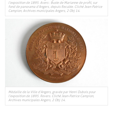
l’exposition de 1895. Avers : Buste de Marianne de profil, sur
fond de panorama d’Angers, depuis Reculée. Cliché Jean-Patrice
Campion, Archives municipales Angers, 2 Obj 14.
, Ouvre une nouvelle fenêtre
Médaille de la Ville d’Angers, gravée par Henri Dubois pour
l’exposition de 1895. Revers. Cliché Jean-Patrice Campion,
Archives municipales Angers, 2 Obj 14.