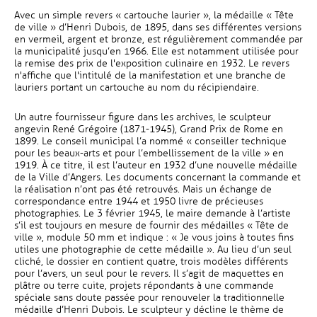
Avec un simple revers « cartouche laurier », la médaille « Tête
de ville » d’Henri Dubois, de 1895, dans ses différentes versions
en vermeil, argent et bronze, est régulièrement commandée par
la municipalité jusqu’en 1966. Elle est notamment utilisée pour
la remise des prix de l'exposition culinaire en 1932. Le revers
n'affiche que l'intitulé de la manifestation et une branche de
lauriers portant un cartouche au nom du récipiendaire.
Un autre fournisseur figure dans les archives, le sculpteur
angevin René Grégoire (1871-1945), Grand Prix de Rome en
1899. Le conseil municipal l’a nommé « conseiller technique
pour les beaux-arts et pour l’embellissement de la ville » en
1919. À ce titre, il est l’auteur en 1932 d’une nouvelle médaille
de la Ville d’Angers. Les documents concernant la commande et
la réalisation n’ont pas été retrouvés. Mais un échange de
correspondance entre 1944 et 1950 livre de précieuses
photographies. Le 3 février 1945, le maire demande à l’artiste
s’il est toujours en mesure de fournir des médailles « Tête de
ville », module 50 mm et indique : « Je vous joins à toutes fins
utiles une photographie de cette médaille ». Au lieu d’un seul
cliché, le dossier en contient quatre, trois modèles différents
pour l’avers, un seul pour le revers. Il s’agit de maquettes en
plâtre ou terre cuite, projets répondants à une commande
spéciale sans doute passée pour renouveler la traditionnelle
médaille d’Henri Dubois. Le sculpteur y décline le thème de