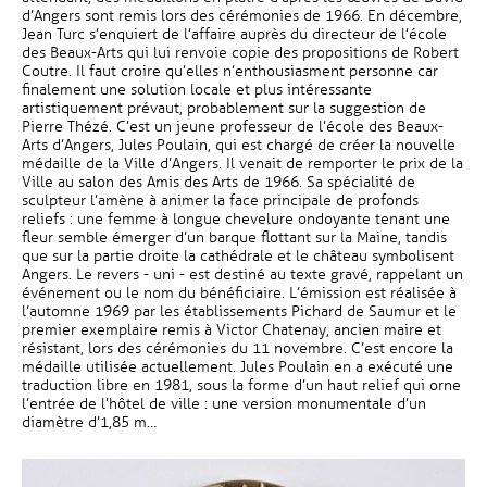
d’Angers sont remis lors des cérémonies de 1966. En décembre,
Jean Turc s’enquiert de l’affaire auprès du directeur de l’école
des Beaux-Arts qui lui renvoie copie des propositions de Robert
Coutre. Il faut croire qu’elles n’enthousiasment personne car
finalement une solution locale et plus intéressante
artistiquement prévaut, probablement sur la suggestion de
Pierre Thézé. C’est un jeune professeur de l’école des Beaux-
Arts d’Angers, Jules Poulain, qui est chargé de créer la nouvelle
médaille de la Ville d’Angers. Il venait de remporter le prix de la
Ville au salon des Amis des Arts de 1966. Sa spécialité de
sculpteur l’amène à animer la face principale de profonds
reliefs : une femme à longue chevelure ondoyante tenant une
fleur semble émerger d’un barque flottant sur la Maine, tandis
que sur la partie droite la cathédrale et le château symbolisent
Angers. Le revers - uni - est destiné au texte gravé, rappelant un
événement ou le nom du bénéficiaire. L’émission est réalisée à
l’automne 1969 par les établissements Pichard de Saumur et le
premier exemplaire remis à Victor Chatenay, ancien maire et
résistant, lors des cérémonies du 11 novembre. C’est encore la
médaille utilisée actuellement. Jules Poulain en a exécuté une
traduction libre en 1981, sous la forme d’un haut relief qui orne
l’entrée de l’hôtel de ville : une version monumentale d’un
diamètre d’1,85 m…