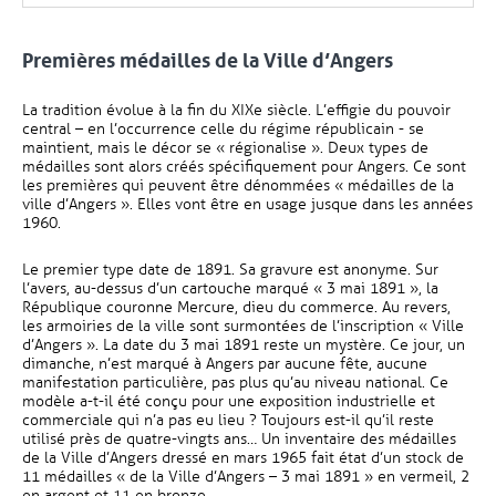
Premières médailles de la Ville d’Ange
rs
La tradition évolue à la fin du XIXe siècle. L’effigie du pouvoir
central – en l’occurrence celle du régime républicain - se
maintient, mais le décor se « régionalise ». Deux types de
médailles sont alors créés spécifiquement pour Angers. Ce sont
les premières qui peuvent être dénommées « médailles de la
ville d’Angers ». Elles vont être en usage jusque dans les années
1960.
Le premier type date de 1891. Sa gravure est anonyme. Sur
l’avers, au-dessus d’un cartouche marqué « 3 mai 1891 », la
République couronne Mercure, dieu du commerce. Au revers,
les armoiries de la ville sont surmontées de l’inscription « Ville
d’Angers ». La date du 3 mai 1891 reste un mystère. Ce jour, un
dimanche, n’est marqué à Angers par aucune fête, aucune
manifestation particulière, pas plus qu’au niveau national. Ce
modèle a-t-il été conçu pour une exposition industrielle et
commerciale qui n’a pas eu lieu ? Toujours est-il qu’il reste
utilisé près de quatre-vingts ans… Un inventaire des médailles
de la Ville d’Angers dressé en mars 1965 fait état d’un stock de
11 médailles « de la Ville d’Angers – 3 mai 1891 » en vermeil, 2
en argent et 11 en bronze.