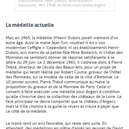
établissements Henri Dubois, Mme Bostwick
successeur. Vers 1948. Archives municipales Angers.
La médaille actuelle
Mais en 1965, la médaille d’Henri Dubois paraît vraiment d’un
autre âge. Aussi le maire Jean Turc voudrait-il en « voir
moderniser l’effigie ». Cependant, ni les établissements Henri-
Dubois, aux mains de sa petite-fille Mme Bostwick, ni l’hôtel des
Monnaies ne semblent donner de réponse satisfaisante à sa
lettre du 29 juin. Le 2 décembre 1965, il s’adresse donc à Pierre
Thézé, directeur de l’école des Beaux-Arts, pour un projet de
médaille qui serait réalisé par Robert Coutre, graveur de l’hôtel
des Monnaies, sur le modèle de celle de la ville d’Amboise. Le
10 janvier suivant, Pierre Thézé communique au maire la
proposition du graveur et de la Monnaie de Paris. Celle-ci
consent à faire exécuter une médaille pour Angers à condition
qu’elle s’inscrive dans sa collection des châteaux de la Loire. La
face principale ne devra comporter que le château d’Angers,
mais la Ville choisira à sa guise le revers et n’aura à payer que
ce côté de la médaille.
Le maire rend un avis favorable, qui reste sans suite. En
attendant, des médaillons en plâtre d’après les œuvres de David