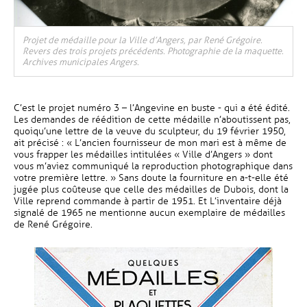
Projet de médaille pour la Ville d’Angers, par René Grégoire.
Revers des trois projets précédents. Photographie de la maquette.
Archives municipales Angers.
C’est le projet numéro 3 – l’Angevine en buste - qui a été édité.
Les demandes de réédition de cette médaille n’aboutissent pas,
quoiqu’une lettre de la veuve du sculpteur, du 19 février 1950,
ait précisé : « L’ancien fournisseur de mon mari est à même de
vous frapper les médailles intitulées « Ville d’Angers » dont
vous m’aviez communiqué la reproduction photographique dans
votre première lettre. » Sans doute la fourniture en a-t-elle été
jugée plus coûteuse que celle des médailles de Dubois, dont la
Ville reprend commande à partir de 1951. Et L’inventaire déjà
signalé de 1965 ne mentionne aucun exemplaire de médailles
de René Grégoire.