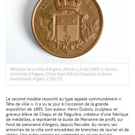
, Ouvre une nouvelle fenêtre
Médaille de la Ville d’Angers, dite du « 3 mai 1891 ». Revers :
Armoiries d’Angers. Cliché Jean-Patrice Campion, Archives
municipales Angers, 2 Obj 13.
Le second modèle ressortit au type appelé communément «
Tête de ville ». Il a vu le jour à l’occasion de la grande
exposition de 1895. Son auteur, Henri Dubois, sculpteur et
graveur élève de Chapu et de Falguière, créateur d’une fabrique
de médailles, a représenté le buste de Marianne de profil, sur
fond de panorama d’Angers, depuis Reculée. Au revers, les
armoiries de la ville sont encadrées de branches de laurier et de
chêne. Une autre version ne comporte au revers qu’une