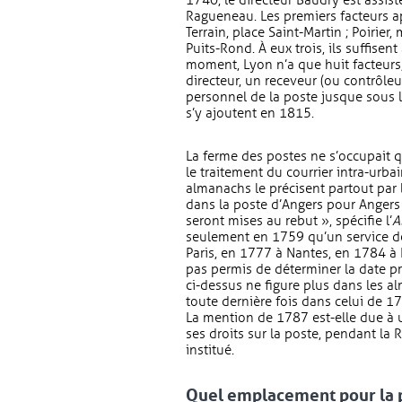
1740, le directeur Baudry est assis
Ragueneau. Les premiers facteurs a
Terrain, place Saint-Martin ; Poirier
Puits-Rond. À eux trois, ils suffisent
moment, Lyon n’a que huit facteurs
directeur, un receveur (ou contrôleur
personnel de la poste jusque sous 
s’y ajoutent en 1815.
La ferme des postes ne s’occupait q
le traitement du courrier intra-urba
almanachs le précisent partout par 
dans la poste d’Angers pour Angers 
seront mises au rebut », spécifie l’
A
seulement en 1759 qu’un service de 
Paris, en 1777 à Nantes, en 1784 à L
pas permis de déterminer la date pr
ci-dessus ne figure plus dans les a
toute dernière fois dans celui de 17
La mention de 1787 est-elle due à u
ses droits sur la poste, pendant la 
institué.
Quel emplacement pour la 