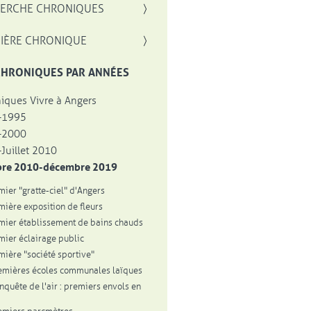
, OUVRE UNE NOUVELLE FENÊTRE
ERCHE CHRONIQUES
IÈRE CHRONIQUE
CHRONIQUES PAR ANNÉES
iques Vivre à Angers
-1995
-2000
Juillet 2010
bre 2010-décembre 2019
mier "gratte-ciel" d'Angers
mière exposition de fleurs
mier établissement de bains chauds
mier éclairage public
mière "société sportive"
emières écoles communales laïques
onquête de l'air : premiers envols en