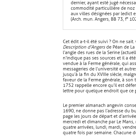
dernier, ayant esté jugé nécessa
commodité particullière de noz s
aux villes désignées par ledict e
(Arch. mun. Angers, BB 73, f° 102
Cet édit a-t-il été suivi ? On ne sai
Description d’Angers
de Péan de La T
l’angle des rues de la Serine (actuel
n’indique pas ses sources et il a ét
vendue à la Ferme générale, qui ass
messageries de l’université et autr
jusqu’à la fin du XVIIIe siècle, mal
faveur de la Ferme générale, à son t
1752 rappelle encore qu’il est déf
lettre pour quelque endroit que ce p
Le premier almanach angevin cons
1690, ne donne pas l’adresse du bu
page les jours de départ et d’arrivée
mercredi et dimanche par Le Mans, me
quatre arrivées, lundi, mardi, vendr
quatre fois par semaine. Chacune de