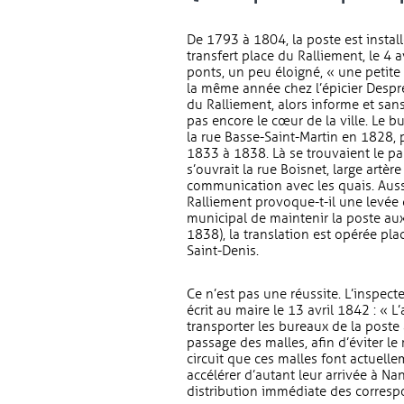
De 1793 à 1804, la poste est instal
transfert place du Ralliement, le 4 a
ponts, un peu éloigné, « une petite 
la même année chez l’épicier Despré, 
du Ralliement, alors informe et sa
pas encore le cœur de la ville. Le b
la rue Basse-Saint-Martin en 1828, 
1833 à 1838. Là se trouvaient le pal
s’ouvrait la rue Boisnet, large artèr
communication avec les quais. Aussi
Ralliement provoque-t-il une levée 
municipal de maintenir la poste aux
1838), la translation est opérée pla
Saint-Denis.
Ce n’est pas une réussite. L’inspect
écrit au maire le 13 avril 1842 : « 
transporter les bureaux de la poste 
passage des malles, afin d’éviter le
circuit que ces malles font actuelle
accélérer d’autant leur arrivée à Na
distribution immédiate des correspo