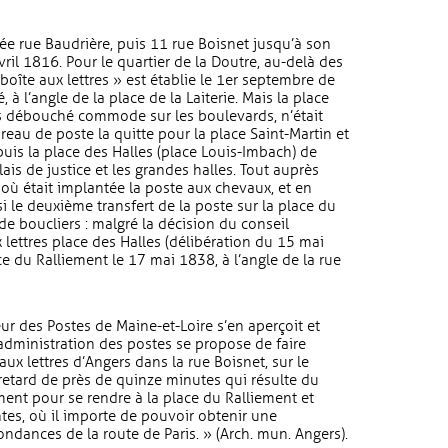
lée rue Baudrière, puis 11 rue Boisnet jusqu’à son
vril 1816. Pour le quartier de la Doutre, au-delà des
boîte aux lettres » est établie le 1er septembre de
à l’angle de la place de la Laiterie. Mais la place
ns débouché commode sur les boulevards, n’était
ureau de poste la quitte pour la place Saint-Martin et
puis la place des Halles (place Louis-Imbach) de
ais de justice et les grandes halles. Tout auprès
e où était implantée la poste aux chevaux, et en
 le deuxième transfert de la poste sur la place du
de boucliers : malgré la décision du conseil
 lettres place des Halles (délibération du 15 mai
ce du Ralliement le 17 mai 1838, à l’angle de la rue
eur des Postes de Maine-et-Loire s’en aperçoit et
L’administration des postes se propose de faire
aux lettres d’Angers dans la rue Boisnet, sur le
 retard de près de quinze minutes qui résulte du
ment pour se rendre à la place du Ralliement et
ntes, où il importe de pouvoir obtenir une
ndances de la route de Paris. » (Arch. mun. Angers).