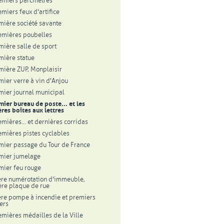
emiers parcmètres
emiers feux d'artifice
mière société savante
emières poubelles
mière salle de sport
mière statue
mière ZUP, Monplaisir
mier verre à vin d'Anjou
mier journal municipal
mier bureau de poste... et les
res boîtes aux lettres
emières... et dernières corridas
emières pistes cyclables
mier passage du Tour de France
mier jumelage
mier feu rouge
re numérotation d'immeuble,
re plaque de rue
re pompe à incendie et premiers
ers
emières médailles de la Ville