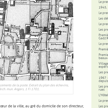
Le pre
1945, 
Le pre
Les dé
Le pre
Les pr
Premiè
Gadz'A
La pre
Premiè
Premie
beaux-
Villag
expéri
Les pr
1967 :
depuis
ements de la poste. Extrait du plan des échevins,
Les pr
rch. mun. Angers, 1 Fi 1701.
rues
L'Hôte
La pre
r de la ville, au gré du domicile de son directeur,
Les pr