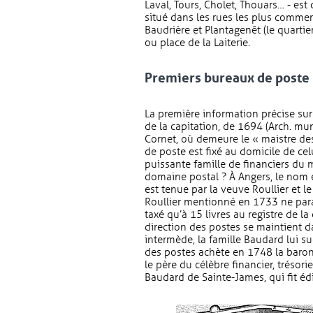
Laval, Tours, Cholet, Thouars… - es
situé dans les rues les plus commerç
Baudrière et Plantagenêt (le quartie
ou place de la Laiterie.
Premiers bureaux de poste
La première information précise sur
de la capitation, de 1694 (Arch. mun
Cornet, où demeure le « maistre des
de poste est fixé au domicile de celui
puissante famille de financiers du 
domaine postal ? À Angers, le nom e
est tenue par la veuve Roullier et 
Roullier mentionné en 1733 ne paraît
taxé qu’à 15 livres au registre de la
direction des postes se maintient d
intermède, la famille Baudard lui s
des postes achète en 1748 la baron
le père du célèbre financier, trésor
Baudard de Sainte-James, qui fit édif