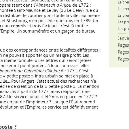
té d’un receveur, Blondeau, et d’un commis,
Le pre
pparaissent dans l’
Almanach d’Anjou
de 1772 :
La pre
, montée Saint-Maurice et Le Jay (ou Le Geay), rue du
 à distribuer le courrier pour toute la ville : au même
La pre
, et Strasbourg n’en possède que trois en 1789. Un
Les pr
), un commis et trois facteurs : c’est là tout le
Les pr
l’Empire. Un surnuméraire et un garçon de bureau
Janvie
Pages
ue des correspondances entre localités différentes :
Pages
in ne pouvait apporter qu’un maigre profit. Les
Pages
la même formule. « Les lettres qui seront jetées
ne seront point portées à leurs adresses, elles
lmanach ou Calendrier d’Anjou
de 1771. C’est
« petite poste » intra-urbain se met en place à
ille… Pour Angers, l’état actuel des recherches n’a
écise de création de la « petite poste ». La mention
lmanachs à partir de 1772, mais réapparaît une
87. Un service aurait-il été mis en place en 1772 ?
ne erreur de l’imprimeur ? Lorsque l’État reprend
Révolution et l’Empire, ce service est définitivement
poste ?