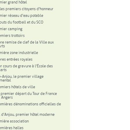
mier grand hôtel
les premiers citoyens d'honneur
mier réseau d'eau potable
buts du football et du SCO
mier camping
emiers trottoirs
re remise de clef de la Ville aux
rts
mière zone industrielle
res entrées royales
r cours de gravure à l'École des
arts
e-Anjou, le premier village
mental
emiers hôtels de ville
 premier départ du Tour de France
 Angers
emières dénominations officielles de
l d'Anjou, premier hôtel moderne
mière association
emières halles