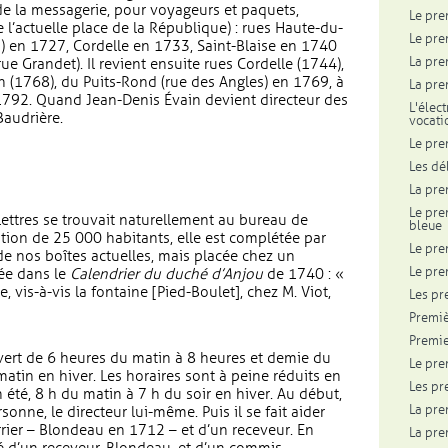
de la messagerie, pour voyageurs et paquets,
Le pre
e l’actuelle place de la République) : rues Haute-du-
Le pre
eu) en 1727, Cordelle en 1733, Saint-Blaise en 1740
La pre
ue Grandet). Il revient ensuite rues Cordelle (1744),
 (1768), du Puits-Rond (rue des Angles) en 1769, à
La pre
792. Quand Jean-Denis Évain devient directeur des
L'élec
Baudrière.
vocati
Le pre
Les dé
La pre
Le pre
 lettres se trouvait naturellement au bureau de
bleue
tion de 25 000 habitants, elle est complétée par
Le pre
 de nos boîtes actuelles, mais placée chez un
Le pre
ée dans le
Calendrier du duché d’Anjou
de 1740 : «
e, vis-à-vis la fontaine [Pied-Boulet], chez M. Viot,
Les pr
Premiè
Premie
vert de 6 heures du matin à 8 heures et demie du
Le pre
 matin en hiver. Les horaires sont à peine réduits en
Les pr
 été, 8 h du matin à 7 h du soir en hiver. Au début,
La pre
onne, le directeur lui-même. Puis il se fait aider
rier – Blondeau en 1712 – et d’un receveur. En
La pre