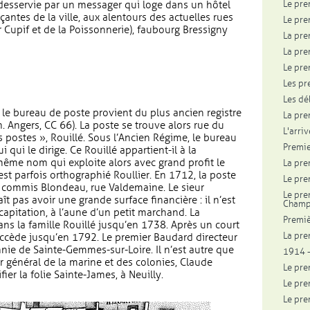
Le pre
t desservie par un messager qui loge dans un hôtel
antes de la ville, aux alentours des actuelles rues
Le pre
r Cupif et de la Poissonnerie), faubourg Bressigny
La pre
La pre
Le pre
Les pr
Les dé
 le bureau de poste provient du plus ancien registre
La pre
. Angers, CC 66). La poste se trouve alors rue du
L'arriv
 postes », Rouillé. Sous l’Ancien Régime, le bureau
Premie
 qui le dirige. Ce Rouillé appartient-il à la
même nom qui exploite alors avec grand profit le
La pre
st parfois orthographié Roullier. En 1712, la poste
Le pre
le commis Blondeau, rue Valdemaine. Le sieur
Le pre
 pas avoir une grande surface financière : il n’est
Cham
 capitation, à l’aune d’un petit marchand. La
Premiè
ans la famille Rouillé jusqu’en 1738. Après un court
La pre
uccède jusqu’en 1792. Le premier Baudard directeur
nie de Sainte-Gemmes-sur-Loire. Il n’est autre que
1914 -
ier général de la marine et des colonies, Claude
Le pre
ier la folie Sainte-James, à Neuilly.
Le pre
Le pre