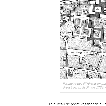
, Ouvre une nouvelle fenêtre
Périmètre des différents emplac
dressé par Louis Simon, 1736. A
Le bureau de poste vagabonde au cœu