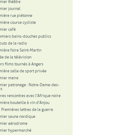
mier théâtre
mier journal
mière rue piétonne
mière course cycliste
mier café
emiers bains-douches publics
buts de la radio
mière foire Saint-Martin
ée de la télévision
rs films tournés à Angers
mière salle de sport privée
mier maire
mier patronage : Notre-Dame-des-
ps
res rencontres avec l'Afrique noire
mière bouteille à vin d'Anjou
 Premières lettres de la guerre
mier sauna nordique
mier aérodrome
mier hypermarché