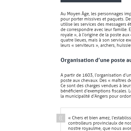
Au Moyen Âge, les personnages impo
pour porter missives et paquets. De 
utilise les services des messagers é
de correspondre avec leur famille. 
royale », à l’origine de la poste au
quatre lieues, mais à son service ex
leurs « serviteurs », archers, huissie
Organisation d’une poste au
A partir de 1603, l’organisation d’u
poste aux chevaux. Des « maîtres de
Ce sont des charges vendues à leurs t
bénéficient d’exemptions fiscales. 
la municipalité d’Angers pour ordon
« Chers et bien amez, l’establis
controlleurs provinciaulx de nos
nostre royaulme, que nous avo