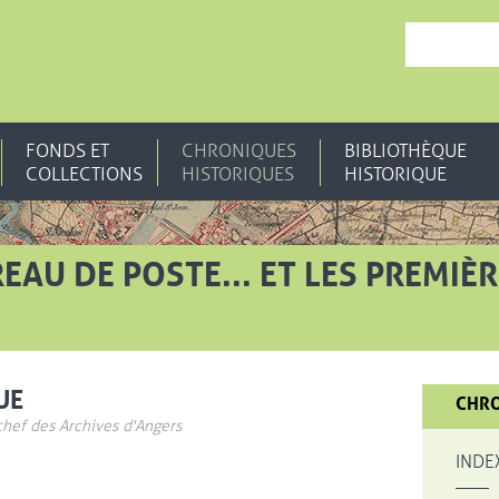
, OUVRE UNE N
FONDS ET
CHRONIQUES
BIBLIOTHÈQUE
COLLECTIONS
HISTORIQUES
HISTORIQUE
EAU DE POSTE... ET LES PREMIÈ
UE
CHRO
chef des Archives d'Angers
INDE