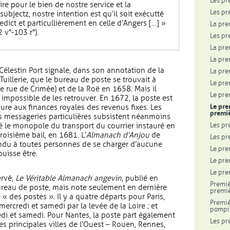
Les pr
ire pour le bien de nostre service et la
Les pr
ubjectz, nostre intention est qu’il soit exécutté
edict et particullièrement en celle d’Angers […] »
La pre
 v°-103 r°).
Les pr
La pre
La pre
t. Célestin Port signale, dans son annotation de la
La pre
uillerie, que le bureau de poste se trouvait à
Le pre
le rue de Crimée) et de la Roë en 1658. Mais il
Le pre
é impossible de les retrouver. En 1672, la poste est
Le pre
ure aux finances royales des revenus fixes. Les
premiè
es messageries particulières subsistent néanmoins
Les pr
gré le monopole du transport du courrier instauré en
roisième bail, en 1681. L’
Almanach d’Anjou
de
Les pr
endu à toutes personnes de se charger d’aucune
Le pre
uisse être.
Le pre
Le pre
ervé,
Le Véritable Almanach angevin
, publié en
Premiè
reau de poste, mais note seulement en dernière
premiè
 « des postes ». Il y a quatre départs pour Paris,
Premiè
rcredi et samedi par la levée de la Loire ; et
pompi
edi et samedi. Pour Nantes, la poste part également
Les pr
s principales villes de l’Ouest – Rouen, Rennes,