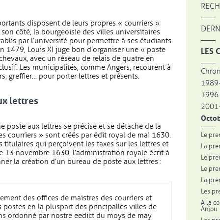
RECH
rtants disposent de leurs propres « courriers »
DERN
son côté, la bourgeoisie des villes universitaires
tablis par l’université pour permettre à ses étudiants
En 1479, Louis XI juge bon d’organiser une « poste
LES 
x chevaux, avec un réseau de relais de quatre en
clusif. Les municipalités, comme Angers, recourent à
Chron
rs, greffier… pour porter lettres et présents.
1989
1996
x lettres
2001-
Octo
ne poste aux lettres se précise et se détache de la
s courriers » sont créés par édit royal de mai 1630.
Le pre
itulaires qui perçoivent les taxes sur les lettres et
La pre
Le 13 novembre 1630, l’administration royale écrit à
Le pre
ner la création d’un bureau de poste aux lettres :
Le pre
La pre
Les pr
sement des offices de maistres des courriers et
A la c
 postes en la pluspart des principalles villes de
Anjou
ns ordonné par nostre eedict du moys de may