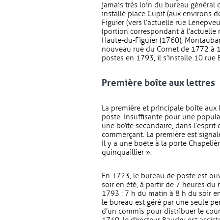
jamais très loin du bureau général 
installé place Cupif (aux environs d
Figuier (vers l’actuelle rue Lenepv
(portion correspondant à l’actuelle r
Haute-du-Figuier (1760), Montauban
nouveau rue du Cornet de 1772 à 1
postes en 1793, il s’installe 10 rue 
Première boîte aux lettres
La première et principale boîte aux
poste. Insuffisante pour une popula
une boîte secondaire, dans l’esprit
commerçant. La première est signal
Il y a une boëte à la porte Chapelièr
quinquaillier ».
En 1723, le bureau de poste est ou
soir en été, à partir de 7 heures du
1793 : 7 h du matin à 8 h du soir en
le bureau est géré par une seule pers
d’un commis pour distribuer le cour