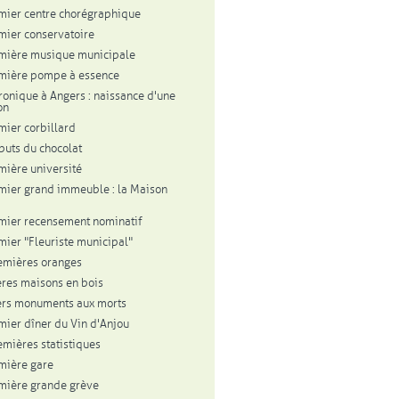
mier centre chorégraphique
mier conservatoire
mière musique municipale
mière pompe à essence
tronique à Angers : naissance d'une
on
mier corbillard
buts du chocolat
mière université
mier grand immeuble : la Maison
mier recensement nominatif
mier "Fleuriste municipal"
emières oranges
res maisons en bois
rs monuments aux morts
mier dîner du Vin d'Anjou
emières statistiques
mière gare
mière grande grève