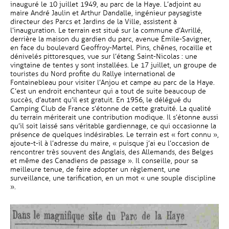
inauguré le 10 juillet 1949, au parc de la Haye. L’adjoint au
maire André Jaulin et Arthur Dandalle, ingénieur paysagiste
directeur des Parcs et Jardins de la Ville, assistent à
l’inauguration. Le terrain est situé sur la commune d’Avrillé,
derrière la maison du gardien du parc, avenue Émile-Savigner,
en face du boulevard Geoffroy-Martel. Pins, chênes, rocaille et
dénivelés pittoresques, vue sur l’étang Saint-Nicolas : une
vingtaine de tentes y sont installées. Le 17 juillet, un groupe de
touristes du Nord profite du Rallye international de
Fontainebleau pour visiter l’Anjou et campe au parc de la Haye.
C’est un endroit enchanteur qui a tout de suite beaucoup de
succès, d’autant qu’il est gratuit. En 1956, le délégué du
Camping Club de France s’étonne de cette gratuité. La qualité
du terrain mériterait une contribution modique. Il s’étonne aussi
qu’il soit laissé sans véritable gardiennage, ce qui occasionne la
présence de quelques indésirables. Le terrain est « fort connu »,
ajoute-t-il à l’adresse du maire, « puisque j’ai eu l’occasion de
rencontrer très souvent des Anglais, des Allemands, des Belges
et même des Canadiens de passage ». Il conseille, pour sa
meilleure tenue, de faire adopter un règlement, une
surveillance, une tarification, en un mot « une souple discipline
».