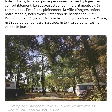
toile ». Deux, trois ou quatre personnes peuvent y loger très
confortablement. Le sous-directeur commercial ajoute : « Si,
comme nous l’espérons pleinement, la Ville d’Angers retient
notre modèle, nous avons l’intention de baptiser celui-ci :
Pavillon Ville d’Angers ». Mais ni le camping des bords de Maine,
ni l’auberge de jeunesse associée, ni le village de tentes ne
voient le jour.
, Ouvre une nouvelle fenêtre
Le camping du parc de la Haye, 1973. Archives municipales
Angers, coll. Robert Brisset, 9 Fi 7213.