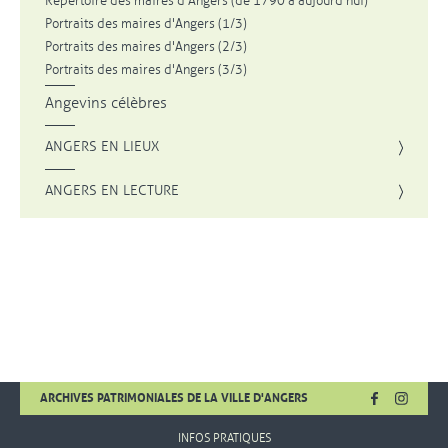
Répertoire des maires d’Angers (de 1790 à aujourd'hui)
Portraits des maires d'Angers (1/3)
Portraits des maires d'Angers (2/3)
Portraits des maires d'Angers (3/3)
Angevins célèbres
ANGERS EN LIEUX
ANGERS EN LECTURE
FACEBOOK
, OUVRE UNE
INSTA
, OUVR
ARCHIVES PATRIMONIALES DE LA VILLE D'ANGERS
INFOS PRATIQUES