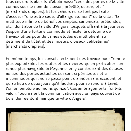
tous ces droits abusifs, d'abolir aussi "ceux des portes de la ville
connus sous le nom de cloison, prévôté, octrois, etc."
(marchands drapiers). Et les cahiers ne se font pas faute
d'accuser "une autre cause d'allanguissement" de la ville : "la
multitude infinie de bénéfices simples, canonicats, prébendes,
etc., dont abonde la ville d'Angers, lesquels offrant à la jeunesse
l'espoir d'une fortune commode et facile, la détourne de
travaux utiles pour de vaines études et multiplient, au
détriment de l'État et des moeurs, d'oiseux célibataires"
(marchands drapiers).
En même temps, les consuls réclament des travaux pour "rendre
plus exploitables les routes et les rivières, qu'en particulier l'on
rende plus navigable la Mayenne, en y construisant des écluses
au lieu des portes actuelles qui sont si périlleuses et si
incommodes qu'il ne se passe point d'années sans accident, et
qu'au lieu de deux jours qu'il faudrait pour se rendre à Laval,
l'on en emploie au moins quinze". Ces aménagements, font-ils
valoir, "ouvriraient la communication avec un pays couvert de
bois, denrée dont manque la ville d'Angers".