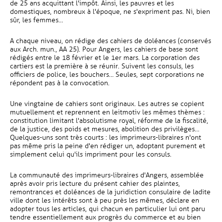
de 25 ans acquittant l'impôt. Ainsi, les pauvres et les
domestiques, nombreux à l'époque, ne s'expriment pas. Ni, bien
sûr, les femmes…
A chaque niveau, on rédige des cahiers de doléances (conservés
aux Arch. mun., AA 25). Pour Angers, les cahiers de base sont
rédigés entre le 18 février et le 1er mars. La corporation des
cartiers est la première à se réunir. Suivent les consuls, les
officiers de police, les bouchers… Seules, sept corporations ne
répondent pas à la convocation.
Une vingtaine de cahiers sont originaux. Les autres se copient
mutuellement et reprennent en leitmotiv les mêmes thèmes :
constitution limitant l'absolutisme royal, réforme de la fiscalité,
de la justice, des poids et mesures, abolition des privilèges…
Quelques-uns sont très courts : les imprimeurs-libraires n'ont
pas même pris la peine d'en rédiger un, adoptant purement et
simplement celui qu'ils impriment pour les consuls.
La communauté des imprimeurs-libraires d'Angers, assemblée
après avoir pris lecture du présent cahier des plaintes,
remontrances et doléances de la juridiction consulaire de ladite
ville dont les intérêts sont à peu près les mêmes, déclare en
adopter tous les articles, qui chacun en particulier lui ont paru
tendre essentiellement aux progrès du commerce et au bien