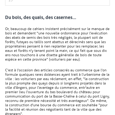
25
Du bois, des quais, des casernes…
Or, beaucoup de cahiers insistent précisément sur le manque de
bois et demandent "une nouvelle ordonnance pour l'exécution
des abats de semis des bois très négligés, la pluspart soit de
forêts, futayes ou taillis sont abattus et déracinés sans que les
propriétaires pensent à rien replanter pour les remplacer, les
eaux et forêts n'y tenant point la main, ce qui fait que sous dix
ans nous touchons à une disette généralle de bois de toute
espèce en cette province" (voituriers par eau).
C'est à l'occasion des articles consacrés au commerce que l'on
formule quelques rares doléances ayant trait à l'urbanisme de la
ville : les voituriers par eau réclament, en effet, "la construction
la plus prompte des quays depuis si longtems projetés dans la
ville d'Angers, pour l'avantage du commerce, entr'autre en
premier lieu l'ouverture du bas boulevard du château pour
communication du port de la Basse-Chaîne à celui du port Ligny,
reconnu de première nécessité et très avantageux". De même,
la construction d'une bourse du commerce est souhaitée "pour
la facilité et réunion des négotiants tant de la ville que des
étrangers".