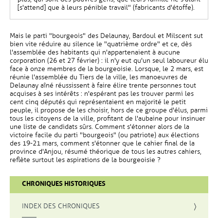
[s'attend] que à leurs pénible travail" (fabricants d'étoffe).
Mais le parti "bourgeois" des Delaunay, Bardoul et Milscent sut
bien vite réduire au silence le "quatrième ordre" et ce, dès
l'assemblée des habitants qui n'appartenaient à aucune
corporation (26 et 27 février) : il n'y eut qu'un seul laboureur élu
face à onze membres de la bourgeoisie. Lorsque, le 2 mars, est
réunie l'assemblée du Tiers de la ville, les manoeuvres de
Delaunay aîné réussissent à faire élire trente personnes tout
acquises à ses intérêts : n'espérant pas les trouver parmi les
cent cinq députés qui représentaient en majorité le petit
peuple, il propose de les choisir, hors de ce groupe d'élus, parmi
tous les citoyens de la ville, profitant de l'aubaine pour insinuer
une liste de candidats sûrs. Comment s'étonner alors de la
victoire facile du parti "bourgeois" (ou patriote) aux élections
des 19-21 mars, comment s'étonner que le cahier final de la
province d'Anjou, résumé théorique de tous les autres cahiers,
reflète surtout les aspirations de la bourgeoisie ?
CHRONIQUES HISTORIQUES
INDEX DES CHRONIQUES