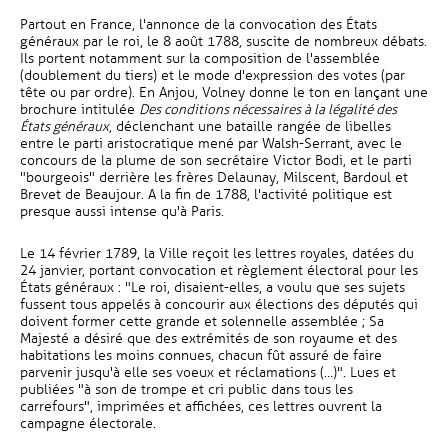
Partout en France, l'annonce de la convocation des États
généraux par le roi, le 8 août 1788, suscite de nombreux débats.
Ils portent notamment sur la composition de l'assemblée
(doublement du tiers) et le mode d'expression des votes (par
tête ou par ordre). En Anjou, Volney donne le ton en lançant une
brochure intitulée
Des conditions nécessaires à la légalité des
États généraux
, déclenchant une bataille rangée de libelles
entre le parti aristocratique mené par Walsh-Serrant, avec le
concours de la plume de son secrétaire Victor Bodi, et le parti
"bourgeois" derrière les frères Delaunay, Milscent, Bardoul et
Brevet de Beaujour. A la fin de 1788, l'activité politique est
presque aussi intense qu'à Paris.
Le 14 février 1789, la Ville reçoit les lettres royales, datées du
24 janvier, portant convocation et règlement électoral pour les
États généraux : "Le roi, disaient-elles, a voulu que ses sujets
fussent tous appelés à concourir aux élections des députés qui
doivent former cette grande et solennelle assemblée ; Sa
Majesté a désiré que des extrémités de son royaume et des
habitations les moins connues, chacun fût assuré de faire
parvenir jusqu'à elle ses voeux et réclamations (…)". Lues et
publiées "à son de trompe et cri public dans tous les
carrefours", imprimées et affichées, ces lettres ouvrent la
campagne électorale.