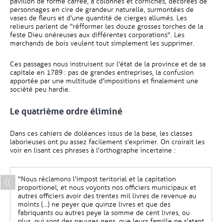
pavillon de forme carrée, à colonnes et corniches, décorées de
personnages en cire de grandeur naturelle, surmontées de
vases de fleurs et d'une quantité de cierges allumés. Les
relieurs parlent de "réfformer les douze grosses torches de la
feste Dieu onéreuses aux différentes corporations". Les
marchands de bois veulent tout simplement les supprimer.
Ces passages nous instruisent sur l'état de la province et de sa
capitale en 1789 : pas de grandes entreprises, la confusion
apportée par une multitude d'impositions et finalement une
société peu hardie.
Le quatrième ordre éliminé
Dans ces cahiers de doléances issus de la base, les classes
laborieuses ont pu assez facilement s'exprimer. On croirait les
voir en lisant ces phrases à l'orthographe incertaine :
"Nous réclamons l'impost teritorial et la capitation
proportionel, et nous voyonts nos officiers municipaux et
autres officiers avoir des trentes mil livres de revenue au
moints (…) ne peyer que quinze livres et que des
fabriquants ou autres peye la somme de cent livres, ou
plus, qui sont des pauvres gens, que leurs famille ne s'atant