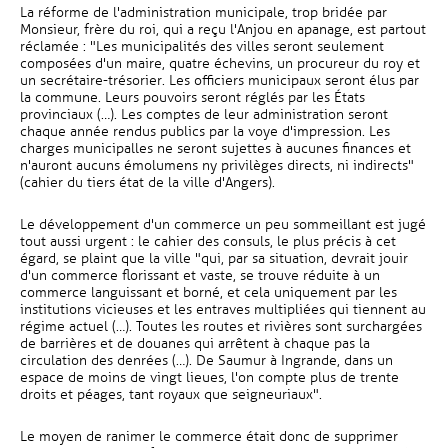
La réforme de l'administration municipale, trop bridée par
Monsieur, frère du roi, qui a reçu l'Anjou en apanage, est partout
réclamée : "Les municipalités des villes seront seulement
composées d'un maire, quatre échevins, un procureur du roy et
un secrétaire-trésorier. Les officiers municipaux seront élus par
la commune. Leurs pouvoirs seront réglés par les États
provinciaux (…). Les comptes de leur administration seront
chaque année rendus publics par la voye d'impression. Les
charges municipalles ne seront sujettes à aucunes finances et
n'auront aucuns émolumens ny privilèges directs, ni indirects"
(cahier du tiers état de la ville d'Angers).
Le développement d'un commerce un peu sommeillant est jugé
tout aussi urgent : le cahier des consuls, le plus précis à cet
égard, se plaint que la ville "qui, par sa situation, devrait jouir
d'un commerce florissant et vaste, se trouve réduite à un
commerce languissant et borné, et cela uniquement par les
institutions vicieuses et les entraves multipliées qui tiennent au
régime actuel (…). Toutes les routes et rivières sont surchargées
de barrières et de douanes qui arrêtent à chaque pas la
circulation des denrées (…). De Saumur à Ingrande, dans un
espace de moins de vingt lieues, l'on compte plus de trente
droits et péages, tant royaux que seigneuriaux".
Le moyen de ranimer le commerce était donc de supprimer