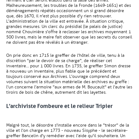
fermant à clef seront établis dans la salle des armes.
Malheureusement, les troubles de la Fronde (1649-1651) et des
déménagements répétés occasionnent un si grand désordre
que, dès 1670, il n'est plus possible d'y rien retrouver.
L'administration de la ville est entravée. À situation critique,
grandes mesures. Un clerc du présidial (le palais de justice)
nommé Chouinière s'offre à reclasser les archives moyennant 1
500 livres, mais le maire fait observer que les secrets du conseil
ne doivent pas être révélés à un étranger.
On prie donc en 1715 le greffier de l'hôtel de ville, tenu à la
discrétion "par le devoir de sa charge", de réaliser cet
inventaire… pour 1 000 livres. En 1735, le greffier Simon dresse
à nouveau un inventaire, plus fiable que le précédent et
toujours conservé aux Archives. L'ouvrage comprend deux
volumes suivant la situation matérielle des archives au greffe :
l'un concerne l'armoire "aux armes de M. Boucault" et l'autre les
tiroirs de bois de chêne, autrement dit les layettes.
L'archiviste Fombeure et le relieur Tripier
Malgré tout, le désordre s'installe encore dans le "trésor" de la
ville et l'on charge en 1773 - nouveau Sisyphe - le secrétaire-
greffier Bancelin d'y remédier avec l'aide qu'il souhaitera. Un