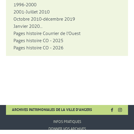
1996-2000
2001-Juillet 2010
Octobre 2010-décembre 2019
Janvier 2020...
Pages histoire Courrier de l'Ouest
Pages histoire CO - 2025
Pages histoire CO - 2026
FACEBOOK
, OUVRE UNE
INSTA
, OUVR
ARCHIVES PATRIMONIALES DE LA VILLE D'ANGERS
INFOS PRATIQUES
DONNER VOS ARCHIVES