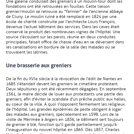
Une galerie conduisait des greniers à un moulin-tour dont les
fondations ont été retrouvées en fouilles. Cette liaison
grenier/moulin se retrouve au "farinier" de l'ancienne abbaye
de Cluny. Le moulin ruiné a été remplacé en 1824 par une
école de charité construite par l'architecte Louis François,
devenue l'actuel bâtiment des services. Dans les caves était
conservé le produit des nombreuses vignes de l'hôpital. Une
source s'écoulant sur les parois, réunie en deux conduites
principales, faisait office de chasse d'eau en se déversant dans
les canalisations en bordure de la salle des malades où se
trouvaient les latrines.
Une brasserie aux greniers
De la fin du XVIe siècle à la révocation de l'édit de Nantes en
1685 s'étendait devant les greniers le cimetière protestant.
Deux sépultures y ont été récemment dégagées. En septembre
1561, le maire décide de louer aux protestants une partie des
greniers, afin d'éviter le scandale d'un prêche public aux halles,
au coeur de la ville. A quoi s'opposent fermement les religieux
de l'hôpital. Les grandes épidémies de peste obligent à loger
des malades aux greniers, spécialement en 1598. Lors de la
visite de Mérimée à Angers en 1836, le bâtiment sert toujours
de grenier à blé, fonction qu'il garde partiellement jusqu'à
l'inauguration du nouvel hôpital en 1865. Dès 1857, Charles