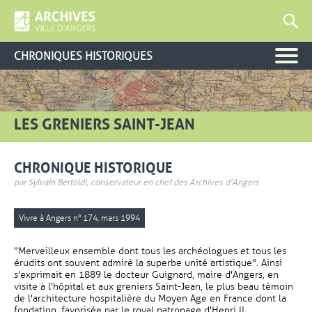
CHRONIQUES HISTORIQUES
LES GRENIERS SAINT-JEAN
CHRONIQUE HISTORIQUE
par Sylvain Bertoldi, conservateur en chef des Archives d'Angers
Vivre à Angers n° 174, mars 1994
"Merveilleux ensemble dont tous les archéologues et tous les
érudits ont souvent admiré la superbe unité artistique". Ainsi
s'exprimait en 1889 le docteur Guignard, maire d'Angers, en
visite à l'hôpital et aux greniers Saint-Jean, le plus beau témoin
de l'architecture hospitalière du Moyen Age en France dont la
fondation, favorisée par le royal patronage d'Henri II