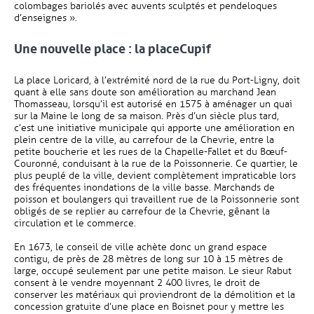
colombages bariolés avec auvents sculptés et pendeloques
d’enseignes ».
Une nouvelle place : la placeCupif
La place Loricard, à l’extrémité nord de la rue du Port-Ligny, doit
quant à elle sans doute son amélioration au marchand Jean
Thomasseau, lorsqu’il est autorisé en 1575 à aménager un quai
sur la Maine le long de sa maison. Près d’un siècle plus tard,
c’est une initiative municipale qui apporte une amélioration en
plein centre de la ville, au carrefour de la Chevrie, entre la
petite boucherie et les rues de la Chapelle-Fallet et du Bœuf-
Couronné, conduisant à la rue de la Poissonnerie. Ce quartier, le
plus peuplé de la ville, devient complètement impraticable lors
des fréquentes inondations de la ville basse. Marchands de
poisson et boulangers qui travaillent rue de la Poissonnerie sont
obligés de se replier au carrefour de la Chevrie, gênant la
circulation et le commerce.
En 1673, le conseil de ville achète donc un grand espace
contigu, de près de 28 mètres de long sur 10 à 15 mètres de
large, occupé seulement par une petite maison. Le sieur Rabut
consent à le vendre moyennant 2 400 livres, le droit de
conserver les matériaux qui proviendront de la démolition et la
concession gratuite d’une place en Boisnet pour y mettre les