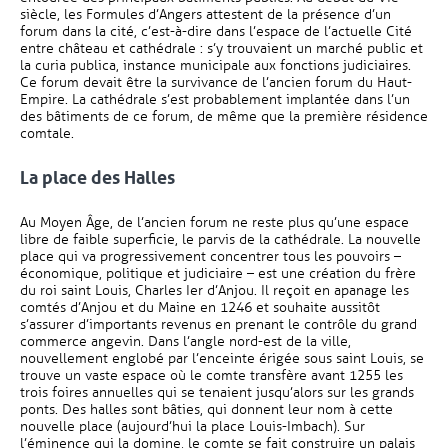
siècle, les Formules d’Angers attestent de la présence d’un
forum dans la cité, c’est-à-dire dans l’espace de l’actuelle Cité
entre château et cathédrale : s’y trouvaient un marché public et
la curia publica, instance municipale aux fonctions judiciaires.
Ce forum devait être la survivance de l’ancien forum du Haut-
Empire. La cathédrale s’est probablement implantée dans l’un
des bâtiments de ce forum, de même que la première résidence
comtale.
La place des Halles
Au Moyen Âge, de l’ancien forum ne reste plus qu’une espace
libre de faible superficie, le parvis de la cathédrale. La nouvelle
place qui va progressivement concentrer tous les pouvoirs –
économique, politique et judiciaire – est une création du frère
du roi saint Louis, Charles Ier d’Anjou. Il reçoit en apanage les
comtés d’Anjou et du Maine en 1246 et souhaite aussitôt
s’assurer d’importants revenus en prenant le contrôle du grand
commerce angevin. Dans l’angle nord-est de la ville,
nouvellement englobé par l’enceinte érigée sous saint Louis, se
trouve un vaste espace où le comte transfère avant 1255 les
trois foires annuelles qui se tenaient jusqu’alors sur les grands
ponts. Des halles sont bâties, qui donnent leur nom à cette
nouvelle place (aujourd’hui la place Louis-Imbach). Sur
l’éminence qui la domine, le comte se fait construire un palais