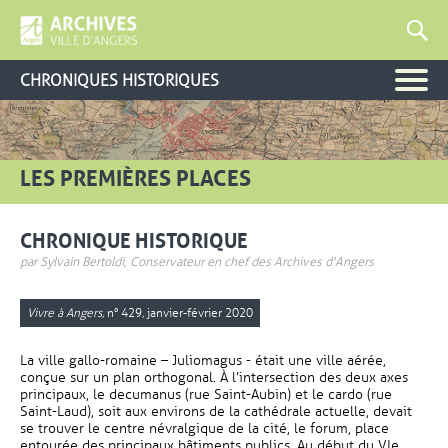
CHRONIQUES HISTORIQUES
LES PREMIÈRES PLACES
CHRONIQUE HISTORIQUE
par Sylvain Bertoldi, Conservateur en chef des Archives d'Angers
Vivre à Angers
, n° 429, janvier-février 2020
La ville gallo-romaine – Juliomagus - était une ville aérée,
conçue sur un plan orthogonal. À l’intersection des deux axes
principaux, le decumanus (rue Saint-Aubin) et le cardo (rue
Saint-Laud), soit aux environs de la cathédrale actuelle, devait
se trouver le centre névralgique de la cité, le forum, place
entourée des principaux bâtiments publics. Au début du VIe