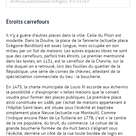
Archives patrimoniales d’Angers, 9 Fi 15243.
Étroits carrefours
Il n’y a guère d’autres places dans la ville. Celle du Pilori est
modeste. Dans la Doutre, la place de la Tannerie (actuelle place
Grégoire-Bordillon) est assez longue, mais occupée en son
milieu par un îlot de maisons. Les autres espaces libres ne sont
que des carrefours, parfois très étroits. Le premier mentionné
dans les textes, en 1131, est le carrefour de la Chevrie, sur le
site duquel on a retrouvé, lors des fouilles du quartier de la
République, une série de cornes de chèvres, attestant de la
spécialisation commerciale du lieu : la boucherie.
En 1475, la charte municipale de Louis XI accorde aux échevins
la possibilité « d’exproprier » telles maisons que le conseil
voudra pour former des places publiques. La première place
ainsi constituée en 1486, par l’achat de maisons appartenant à
l’hôpital Saint-Jean, est située sous l’évêché et baptisée
simplement place Neuve (actuelle rue Montault). Comme
l’indique encore Péan de La Tuillerie en 1778, c’est « le centre
de la vie populaire, du bruit, du commerce. La cohue de la
grande boucherie formée de dix-huit bancs s’alignait sous
l’évêché, derrière un côté de la rue toute bordée de logis en