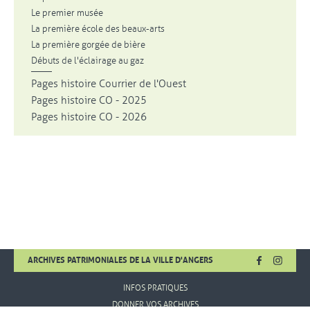
Le premier musée
La première école des beaux-arts
La première gorgée de bière
Débuts de l'éclairage au gaz
Pages histoire Courrier de l'Ouest
Pages histoire CO - 2025
Pages histoire CO - 2026
FACEBOOK
, OUVRE UNE
INSTA
, OUVR
ARCHIVES PATRIMONIALES DE LA VILLE D'ANGERS
INFOS PRATIQUES
DONNER VOS ARCHIVES