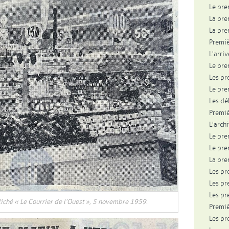
Le pre
La pre
La pr
Premiè
L'arri
Le pre
Les pr
Le pre
Les dé
Premiè
L'arch
Le pre
Le pre
La pre
Les pr
Les pr
Les pr
liché « Le Courrier de l’Ouest », 5 novembre 1959.
Premiè
Les pr