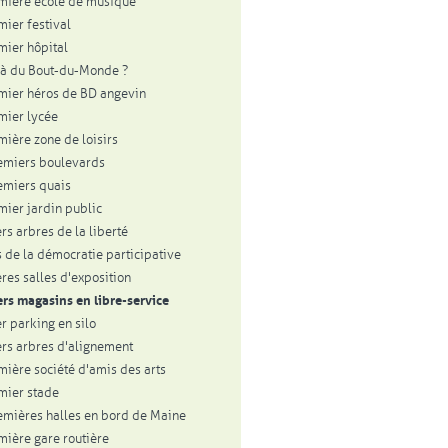
mière école de musique
mier festival
mier hôpital
à du Bout-du-Monde ?
mier héros de BD angevin
mier lycée
mière zone de loisirs
emiers boulevards
emiers quais
mier jardin public
rs arbres de la liberté
 de la démocratie participative
res salles d'exposition
rs magasins en libre-service
r parking en silo
rs arbres d'alignement
mière société d'amis des arts
mier stade
emières halles en bord de Maine
mière gare routière