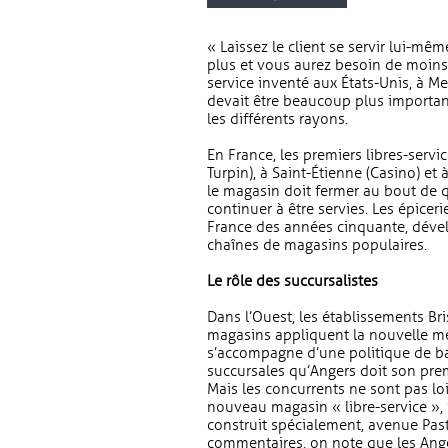
« Laissez le client se servir lui-même,
plus et vous aurez besoin de moins d
service inventé aux États-Unis, à M
devait être beaucoup plus important
les différents rayons.
En France, les premiers libres-servi
Turpin), à Saint-Étienne (Casino) et 
le magasin doit fermer au bout de q
continuer à être servies. Les épicer
France des années cinquante, dévelo
chaînes de magasins populaires.
Le rôle des succursalistes
Dans l’Ouest, les établissements Br
magasins appliquent la nouvelle mé
s’accompagne d’une politique de bas
succursales qu’Angers doit son pre
Mais les concurrents ne sont pas loi
nouveau magasin « libre-service », 
construit spécialement, avenue Past
commentaires, on note que les Ange