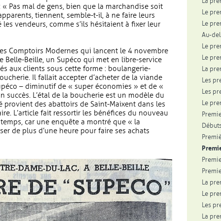
La pre
« Pas mal de gens, bien que la marchandise soit
Le pre
apparents, tiennent, semble-t-il, à ne faire leurs
Le pre
 les vendeurs, comme s’ils hésitaient à fixer leur
Au-del
Le pre
 les Comptoirs Modernes qui lancent le 4 novembre
Le pre
 Belle-Beille, un Supéco qui met en libre-service
s aux clients sous cette forme : boulangerie-
La pre
boucherie. Il fallait accepter d’acheter de la viande
Les pr
upéco – diminutif de « super économies » et de «
Les pr
n succès. L’étal de la boucherie est un modèle du
Le pre
é provient des abattoirs de Saint-Maixent dans les
e. L’article fait ressortir les bénéfices du nouveau
Premie
e temps, car une enquête a montré que « la
Débuts
ser de plus d’une heure pour faire ses achats
Premiè
Premie
Premie
Premie
La pre
Le pre
Les pr
La pre