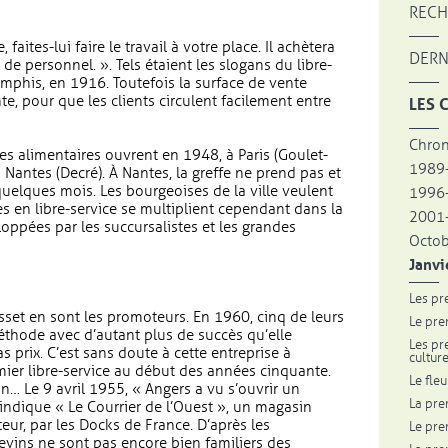
RECH
 faites-lui faire le travail à votre place. Il achètera
DERN
e personnel. ». Tels étaient les slogans du libre-
emphis, en 1916. Toutefois la surface de vente
e, pour que les clients circulent facilement entre
LES 
Chron
ces alimentaires ouvrent en 1948, à Paris (Goulet-
1989
à Nantes (Decré). À Nantes, la greffe ne prend pas et
uelques mois. Les bourgeoises de la ville veulent
1996
ies en libre-service se multiplient cependant dans la
2001-
ppées par les succursalistes et les grandes
Octo
Janvi
Les pr
isset en sont les promoteurs. En 1960, cinq de leurs
Le pre
thode avec d’autant plus de succès qu’elle
Les pr
 prix. C’est sans doute à cette entreprise à
cultur
mier libre-service au début des années cinquante.
Le fle
n… Le 9 avril 1955, « Angers a vu s’ouvrir un
La pre
indique « Le Courrier de l’Ouest », un magasin
eur, par les Docks de France. D’après les
Le pre
vins ne sont pas encore bien familiers des