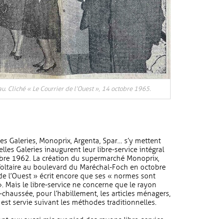
au. Cliché « Le Courrier de l’Ouest », 14 octobre 1965.
les Galeries, Monoprix, Argenta, Spar… s’y mettent
les Galeries inaugurent leur libre-service intégral
bre 1962. La création du supermarché Monoprix,
 Voltaire au boulevard du Maréchal-Foch en octobre
de l’Ouest » écrit encore que ses « normes sont
. Mais le libre-service ne concerne que le rayon
-chaussée, pour l’habillement, les articles ménagers,
le est servie suivant les méthodes traditionnelles.