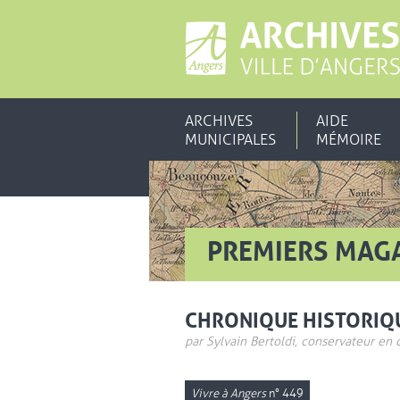
ARCHIVES
AIDE
MUNICIPALES
MÉMOIRE
PREMIERS MAGA
CHRONIQUE HISTORIQ
par Sylvain Bertoldi, conservateur en 
Vivre à Angers
n° 449