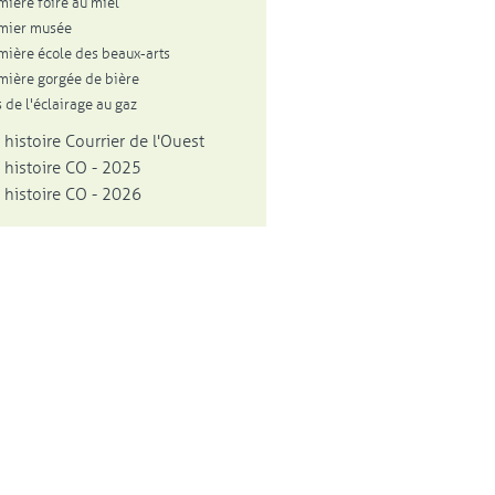
mière foire au miel
mier musée
mière école des beaux-arts
mière gorgée de bière
 de l'éclairage au gaz
 histoire Courrier de l'Ouest
 histoire CO - 2025
 histoire CO - 2026