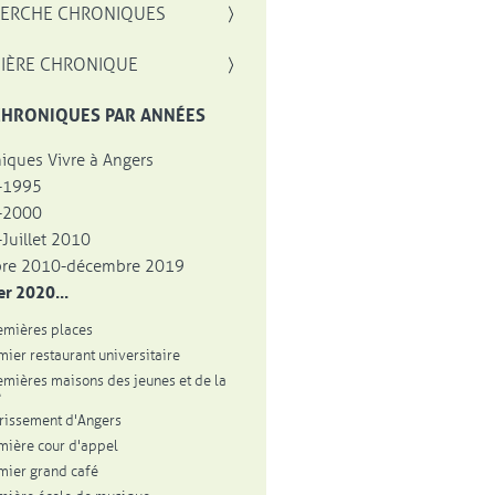
, OUVRE UNE NOUVELLE FENÊTRE
ERCHE CHRONIQUES
IÈRE CHRONIQUE
CHRONIQUES PAR ANNÉES
iques Vivre à Angers
-1995
-2000
Juillet 2010
bre 2010-décembre 2019
er 2020...
emières places
mier restaurant universitaire
emières maisons des jeunes et de la
e
urissement d'Angers
mière cour d'appel
mier grand café