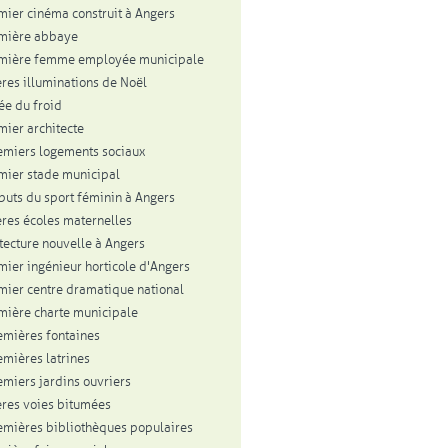
mier cinéma construit à Angers
mière abbaye
emière femme employée municipale
res illuminations de Noël
vée du froid
mier architecte
emiers logements sociaux
mier stade municipal
buts du sport féminin à Angers
res écoles maternelles
itecture nouvelle à Angers
mier ingénieur horticole d'Angers
mier centre dramatique national
mière charte municipale
emières fontaines
emières latrines
emiers jardins ouvriers
res voies bitumées
emières bibliothèques populaires