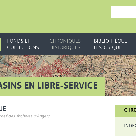
, OUVRE UNE N
FONDS ET
CHRONIQUES
BIBLIOTHÈQUE
COLLECTIONS
HISTORIQUES
HISTORIQUE
SINS EN LIBRE-SERVICE
UE
CHRO
chef des Archives d'Angers
INDE