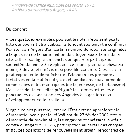
Annuaire de l’Office municipal des sports, 1971.
Archives patrimoniales Angers, 14 AN
Du concret
« Ces quelques exemples, poursuit la note, n’épuisent pas la
liste qui pourrait être établie. Ils tendent seulement à confirmer
l’existence à Angers d’un certain nombre de réponses originales
à la question de la participation du citoyen aux affaires de la
cité. » Il est souligné en conclusion que « la participation
souhaitée demande à s’appliquer, dans une première phase au
moins, à des sujets précis et si possible concrets. C’est ce qui
peut expliquer le demi-échec et l’abandon des premières
tentatives en la matière, il y a quelque dix ans, sous forme de
commissions extra-municipales (de la jeunesse, de l’urbanisme).
Mais sans doute ont-elles préfiguré les formes actuelles et
ponctuelles d’association des Angevins à la gestion et au
développement de leur ville. »
Vingt-cinq ans plus tard, lorsque l’État entend approfondir la
démocratie locale par la loi Vaillant du 27 février 2002 dite «
démocratie de proximité », les Angevins connaissent la voie :
comité d’usagers du CCAS, participation au cahier des charges
initial des opérations de renouvellement urbain, rencontres de