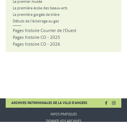
Le premier musée
La première école des beaux-arts
La première gorgée de bière
Débuts de l'éclairage au gaz
Pages histoire Courrier de l'Ouest
Pages histoire CO - 2025
Pages histoire CO - 2026
FACEBOOK
, OUVRE UNE
INSTA
, OUVR
ARCHIVES PATRIMONIALES DE LA VILLE D'ANGERS
INFOS PRATIQUES
DONNER VOS ARCHIVES