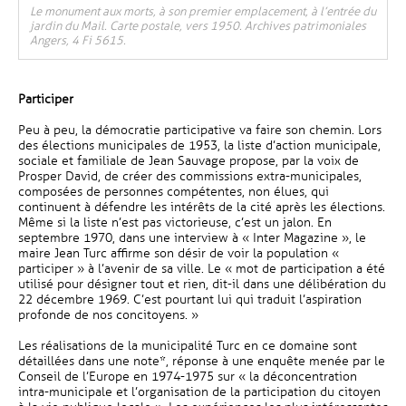
Le monument aux morts, à son premier emplacement, à l’entrée du
jardin du Mail. Carte postale, vers 1950. Archives patrimoniales
Angers, 4 Fi 5615.
Participer
Peu à peu, la démocratie participative va faire son chemin. Lors
des élections municipales de 1953, la liste d’action municipale,
sociale et familiale de Jean Sauvage propose, par la voix de
Prosper David, de créer des commissions extra-municipales,
composées de personnes compétentes, non élues, qui
continuent à défendre les intérêts de la cité après les élections.
Même si la liste n’est pas victorieuse, c’est un jalon. En
septembre 1970, dans une interview à « Inter Magazine », le
maire Jean Turc affirme son désir de voir la population «
participer » à l’avenir de sa ville. Le « mot de participation a été
utilisé pour désigner tout et rien, dit-il dans une délibération du
22 décembre 1969. C’est pourtant lui qui traduit l’aspiration
profonde de nos concitoyens. »
Les réalisations de la municipalité Turc en ce domaine sont
détaillées dans une note*, réponse à une enquête menée par le
Conseil de l’Europe en 1974-1975 sur « la déconcentration
intra-municipale et l’organisation de la participation du citoyen