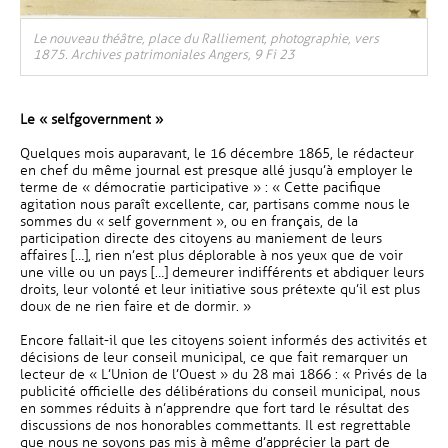
Le nouveau théâtre, place du Ralliement, photographie, vers
1875. Archives patrimoniales Angers, 9 Fi 23
Le « selfgovernment »
Quelques mois auparavant, le 16 décembre 1865, le rédacteur
en chef du même journal est presque allé jusqu’à employer le
terme de « démocratie participative » : « Cette pacifique
agitation nous paraît excellente, car, partisans comme nous le
sommes du « self government », ou en français, de la
participation directe des citoyens au maniement de leurs
affaires […], rien n’est plus déplorable à nos yeux que de voir
une ville ou un pays […] demeurer indifférents et abdiquer leurs
droits, leur volonté et leur initiative sous prétexte qu’il est plus
doux de ne rien faire et de dormir. »
Encore fallait-il que les citoyens soient informés des activités et
décisions de leur conseil municipal, ce que fait remarquer un
lecteur de « L’Union de l’Ouest » du 28 mai 1866 : « Privés de la
publicité officielle des délibérations du conseil municipal, nous
en sommes réduits à n’apprendre que fort tard le résultat des
discussions de nos honorables commettants. Il est regrettable
que nous ne soyons pas mis à même d’apprécier la part de