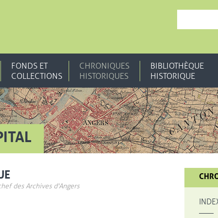
, OUVRE UNE N
FONDS ET
CHRONIQUES
BIBLIOTHÈQUE
COLLECTIONS
HISTORIQUES
HISTORIQUE
PITAL
UE
CHRO
chef des Archives d'Angers
INDE