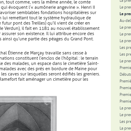
La pre
tion, tout comme, vers la même année, le comte
s qui évoquent l’« aumônerie angevine ». Henri II
Le pre
avoriser semblables fondations hospitalières sur
Le pre
En lui remettant tout le système hydraulique de
Au-del
 futur pont des Treilles) qu’il vient de créer en
Le pre
e Verdun), il fait en 1181 au nouvel établissement
assurer son existence. Il lui attribue encore des
Le pre
ois ainsi qu’une partie des péages du Grand Pont.
La pre
Les pr
hal Étienne de Marçay travaille sans cesse à
Les pr
tions constituent l’enclos de l’hôpital : le terrain
Le pre
alle des malades, un espace dans le cimetière Saint-
Premie
es malades avec des prés en bordure de Maine pour
 les caves sur lesquelles seront édifiés les greniers.
Débuts
Ramefort fait aménager un cimetière pour les
Premiè
Premie
Premie
Premie
La pre
Le pre
Les pr
La pre