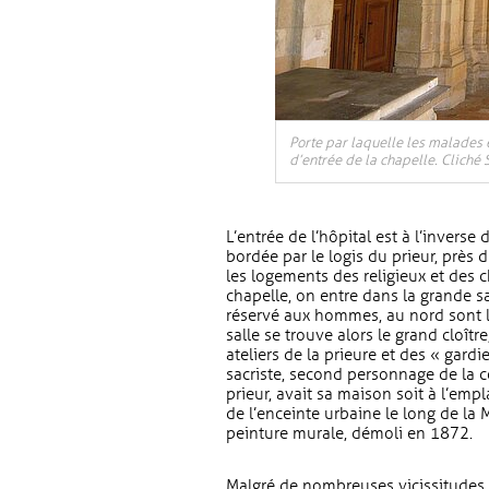
Porte par laquelle les malades e
d’entrée de la chapelle. Cliché 
L’entrée de l’hôpital est à l’inverse 
bordée par le logis du prieur, près du
les logements des religieux et des c
chapelle, on entre dans la grande sal
réservé aux hommes, au nord sont l
salle se trouve alors le grand cloîtr
ateliers de la prieure et des « gardi
sacriste, second personnage de la 
prieur, avait sa maison soit à l’emp
de l’enceinte urbaine le long de la
peinture murale, démoli en 1872.
Malgré de nombreuses vicissitudes, l