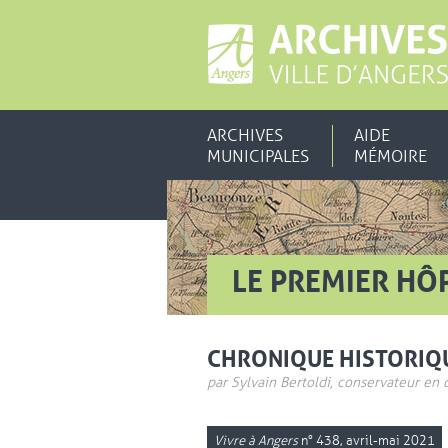
ARCHIVES
AIDE
MUNICIPALES
MÉMOIRE
LE PREMIER HÔ
CHRONIQUE HISTORIQ
par Sylvain Bertoldi, conservateur en 
Vivre à Angers
n° 438, avril-mai 2021