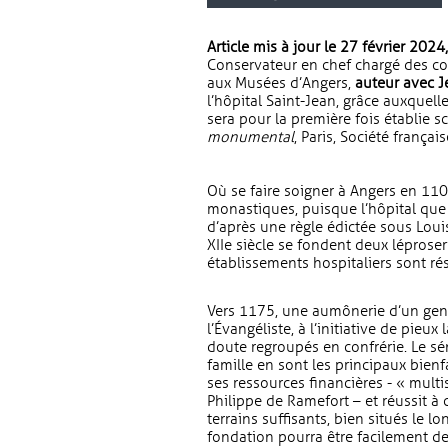
Article mis à jour le 27 février 202
Conservateur en chef chargé des co
aux Musées d’Angers,
auteur avec 
l’hôpital Saint-Jean, grâce auxquel
sera pour la première fois établie 
monumental
, Paris, Société frança
Où se faire soigner à Angers en 110
monastiques, puisque l’hôpital que t
d’après une règle édictée sous Louis
XIIe siècle se fondent deux léproser
établissements hospitaliers sont ré
Vers 1175, une aumônerie d’un genr
l’Évangéliste, à l’initiative de pieux
doute regroupés en confrérie. Le sé
famille en sont les principaux bienfa
ses ressources financières - « multis
Philippe de Ramefort – et réussit à
terrains suffisants, bien situés le lo
fondation pourra être facilement de