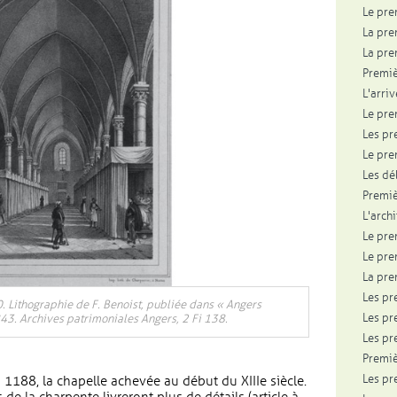
Le pre
La pre
La pr
Premiè
L'arri
Le pre
Les pr
Le pre
Les dé
Premiè
L'arch
Le pre
Le pre
La pre
Les pr
. Lithographie de F. Benoist, publiée dans « Angers
Les pr
43. Archives patrimoniales Angers, 2 Fi 138.
Les pr
Premiè
Les pr
 1188, la chapelle achevée au début du XIIIe siècle.