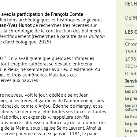
RECH
4, avec la participation de François Comte
DERN
llections archéologiques et historiques angevines
Jean-Yves Hunot
de recherches très récentes sur
les la chronologie de la construction des bâtiments
LES 
scientifiquement (recherches à paraître dans
Bulletin
ise d'archéologique, 2025)
Chron
1989
0 ? Il n’y avait guère que quelques infirmeries
1996
out chapitre cathédral se devait d’entretenir,
2001-
 le Pieux, ne semble pas avoir eu d’existence. Au
Octo
ies et trois aumôneries. Mais tous ces
servés aux pauvres.
Janvi
Les pr
e nouveau voit le jour, dédiée à saint Jean
Le pre
 laïcs, « les frères et gardiens de l’aumônerie », sans
Les pr
néchal du comte d’Anjou, Étienne de Marçay, et sa
cultur
iteurs. Ce dernier y jette toutes ses forces et toutes
Le fle
 laboribus et expensis », rappellera son fils
 convaincre l’abbesse du Ronceray de lui donner des
La pre
ng de la Maine, sous l’église Saint-Laurent. Ainsi la
Le pre
sservie par voie d’eau. En janvier 1181, le pape