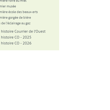
mière foire au miel
mier musée
mière école des beaux-arts
mière gorgée de bière
 de l'éclairage au gaz
 histoire Courrier de l'Ouest
 histoire CO - 2025
 histoire CO - 2026