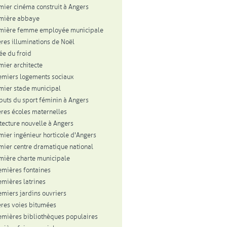
mier cinéma construit à Angers
mière abbaye
emière femme employée municipale
res illuminations de Noël
vée du froid
mier architecte
emiers logements sociaux
mier stade municipal
buts du sport féminin à Angers
res écoles maternelles
itecture nouvelle à Angers
mier ingénieur horticole d'Angers
mier centre dramatique national
mière charte municipale
emières fontaines
emières latrines
emiers jardins ouvriers
res voies bitumées
emières bibliothèques populaires