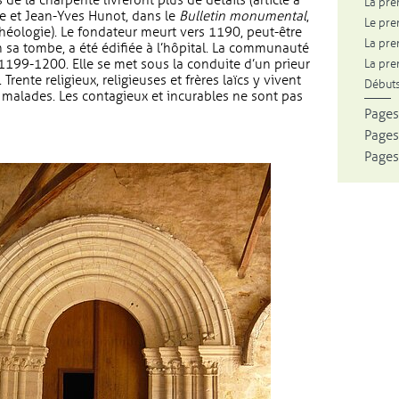
e la charpente livreront plus de détails (article à
La pre
e et Jean-Yves Hunot, dans le
Bulletin monumental
,
Le pre
chéologie). Le fondateur meurt vers 1190, peut-être
La pre
 sa tombe, a été édifiée à l’hôpital. La communauté
 1199-1200. Elle se met sous la conduite d’un prieur
La pre
Trente religieux, religieuses et frères laïcs y vivent
Débuts
s malades. Les contagieux et incurables ne sont pas
Pages
Pages
Pages