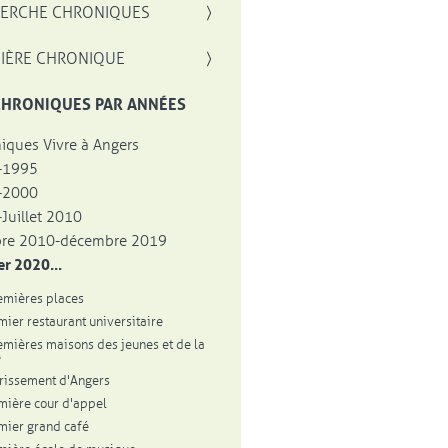
, OUVRE UNE NOUVELLE FENÊTRE
ERCHE CHRONIQUES
IÈRE CHRONIQUE
CHRONIQUES PAR ANNÉES
iques Vivre à Angers
-1995
-2000
Juillet 2010
bre 2010-décembre 2019
er 2020...
emières places
mier restaurant universitaire
emières maisons des jeunes et de la
e
urissement d'Angers
mière cour d'appel
mier grand café