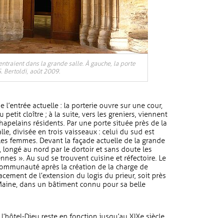
ntraient dans la grande salle. À gauche, la porte
S. Bertoldi, août 2009.
de l’entrée actuelle : la porterie ouvre sur une cour,
 petit cloître ; à la suite, vers les greniers, viennent
hapelains résidents. Par une porte située près de la
le, divisée en trois vaisseaux : celui du sud est
es femmes. Devant la façade actuelle de la grande
e, longé au nord par le dortoir et sans doute les
ennes ». Au sud se trouvent cuisine et réfectoire. Le
communauté après la création de la charge de
lacement de l’extension du logis du prieur, soit près
 Maine, dans un bâtiment connu pour sa belle
’hôtel-Dieu reste en fonction jusqu’au XIXe siècle.