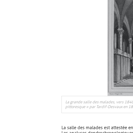
La grande salle des malades, vers 1840
pittoresque » par Tardif-Desvaux en 18
La salle des malades est attestée en