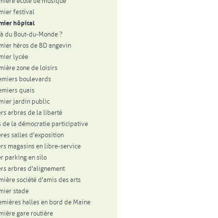
mière école de musique
mier festival
mier hôpital
à du Bout-du-Monde ?
mier héros de BD angevin
mier lycée
mière zone de loisirs
emiers boulevards
emiers quais
mier jardin public
rs arbres de la liberté
 de la démocratie participative
res salles d'exposition
rs magasins en libre-service
r parking en silo
rs arbres d'alignement
mière société d'amis des arts
mier stade
emières halles en bord de Maine
mière gare routière