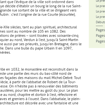
La pre
oulant que l’évêque de la ville soit ordonné dans
baye décide d’établir un bourg le long de la rue Saint-
Le pre
rande rue sortant de la ville et se dirigeant vers
La pre
ubin : c’est l’origine de la rue Courte (écourtée),
La pre
Débuts
XIIe siècles, tant au plan spirituel, architectural
Pages
moines sont au nombre de 105 en 1082. Des
ations de prières – sont tissées avec soixante-cinq
Pages
iquier au nord, Verdun à l’est, jusqu’à Saint-Martin
Pages
 aussi par ses prieurés, jusqu’en Bretagne, dans le
ie. Dans une bulle du pape Urbain II en 1097,
mérées.
ville en 1032, le monastère est reconstruit dans la
 reste une partie des murs du bas-côté nord de
r les façades des maisons du mail Michel-Debré. Tout
ècle, à partir de l’abbatiat de Robert de La Tour-
hesse. On n’hésite pas à renouveler des bâtiments
austères, pour les mettre au goût du jour. Le plan
 au nord, chapitre et dortoir à l’est, réfectoire et
aves et greniers à l’ouest. Dans l’abbatiale, le plein-
l’architecture est décorée avec une fantaisie et une