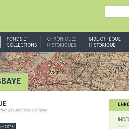
, OUVRE UNE N
FONDS ET
CHRONIQUES
BIBLIOTHÈQUE
COLLECTIONS
HISTORIQUES
HISTORIQUE
BBAYE
UE
CHRO
chef des Archives d'Angers
INDE
bre 2023