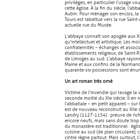
privilèges, en particulier l’usage v
cette église. À la fin du siècle, l’ab
Aubin. Pour ménager son enclos, la g
Tours est rabattue vers la rue Saint-A
actuelle rue du Musée.
L’abbaye connaît son apogée aux XIe-
qu’intellectuel et artistique. Les 
confraternités – échanges et associ
établissements religieux, de Saint-R
de Limoges au sud. L’abbaye rayonne
Maine et aux confins de la Normand
quarante-six possessions sont énu
Un art roman très orné
Victime de l’incendie qui ravage la 
seconde moitié du XIe siècle. Il en
l’abbatiale – en petit appareil – su
est de nouveau reconstruit au XIIe si
Landry (1127-1154) : preuve de ric
encore neufs, mais sans doute trop 
du monastère est traditionnel : église
cuisine au sud (de plan circulaire), c
cintre règne partout. Mais surtout, 