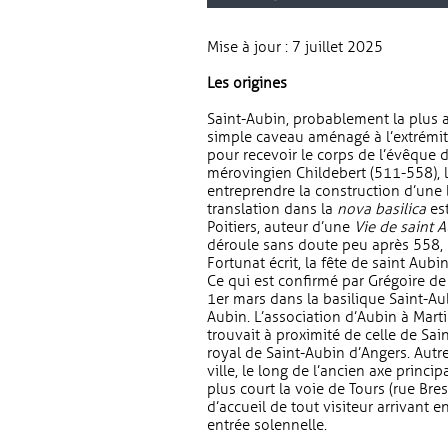
Mise à jour : 7 juillet 2025
Les origines
Saint-Aubin, probablement la plus a
simple caveau aménagé à l’extrémit
pour recevoir le corps de l’évêque 
mérovingien Childebert (511-558), l
entreprendre la construction d’une b
translation dans la
nova basilica
est
Poitiers, auteur d’une
Vie de saint 
déroule sans doute peu après 558,
Fortunat écrit, la fête de saint Aubi
Ce qui est confirmé par Grégoire de
1er mars dans la basilique Saint-Aub
Aubin. L’association d’Aubin à Marti
trouvait à proximité de celle de Sa
royal de Saint-Aubin d’Angers. Autre 
ville, le long de l’ancien axe princ
plus court la voie de Tours (rue Bre
d’accueil de tout visiteur arrivant e
entrée solennelle.