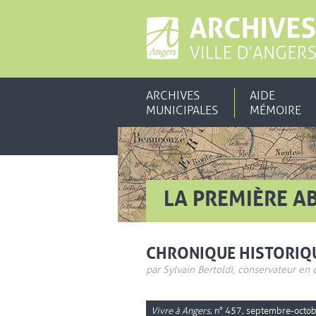
ARCHIVES
AIDE
MUNICIPALES
MÉMOIRE
LA PREMIÈRE A
CHRONIQUE HISTORIQ
par Sylvain Bertoldi, conservateur en 
Vivre à Angers
, n° 457, septembre-octo