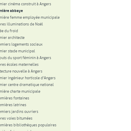
mier cinéma construit à Angers
mière abbaye
emière femme employée municipale
res illuminations de Noël
vée du froid
mier architecte
emiers logements sociaux
mier stade municipal
buts du sport féminin à Angers
res écoles maternelles
itecture nouvelle à Angers
mier ingénieur horticole d'Angers
mier centre dramatique national
mière charte municipale
emières fontaines
emières latrines
emiers jardins ouvriers
res voies bitumées
emières bibliothèques populaires