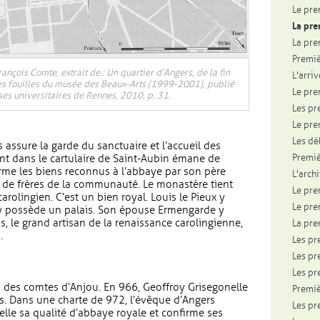
Le pre
La pre
La pr
Premiè
ançois Comte, extrait de : Un quartier d’Angers, de la fin
L'arri
 Les fouilles du musée des Beaux-Arts (1999-2001), publié
Le pre
ses universitaires de Rennes, 2010, p. 31.
Les pr
Le pre
Les dé
 assure la garde du sanctuaire et l’accueil des
Premiè
rant dans le cartulaire de Saint-Aubin émane de
rme les biens reconnus à l’abbaye par son père
L'arch
e de frères de la communauté. Le monastère tient
Le pre
rolingien. C’est un bien royal. Louis le Pieux y
Le pre
l y possède un palais. Son épouse Ermengarde y
, le grand artisan de la renaissance carolingienne,
La pre
.
Les pr
Les pr
Les pr
s des comtes d’Anjou. En 966, Geoffroy Grisegonelle
Premiè
. Dans une charte de 972, l’évêque d’Angers
Les pr
elle sa qualité d’abbaye royale et confirme ses