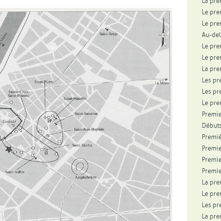
La pre
Le pre
Le pre
Au-del
Le pre
Le pre
La pre
Les pr
Les pr
Le pre
Premie
Débuts
Premiè
Premie
Premie
Premie
La pre
Le pre
Les pr
La pre