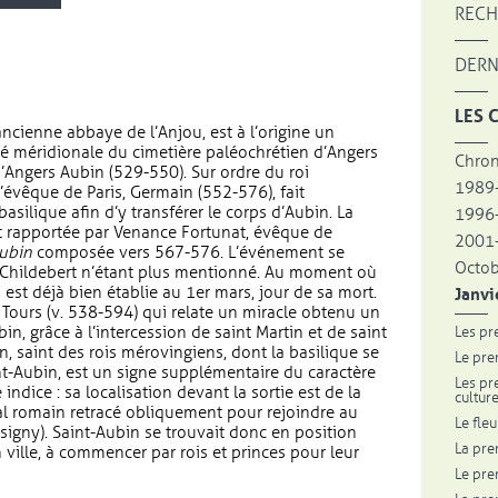
RECH
DERN
LES 
ncienne abbaye de l’Anjou, est à l’origine un
é méridionale du cimetière paléochrétien d’Angers
Chron
d’Angers Aubin (529-550). Sur ordre du roi
1989
’évêque de Paris, Germain (552-576), fait
asilique afin d’y transférer le corps d’Aubin. La
1996
 rapportée par Venance Fortunat, évêque de
2001-
Aubin
composée vers 567-576. L’événement se
Octo
 Childebert n’étant plus mentionné. Au moment où
n est déjà bien établie au 1er mars, jour de sa mort.
Janvi
 Tours (v. 538-594) qui relate un miracle obtenu un
in, grâce à l’intercession de saint Martin et de saint
Les pr
n, saint des rois mérovingiens, dont la basilique se
Le pre
int-Aubin, est un signe supplémentaire du caractère
Les pr
indice : sa localisation devant la sortie est de la
cultur
ipal romain retracé obliquement pour rejoindre au
Le fle
ssigny). Saint-Aubin se trouvait donc en position
La pre
n ville, à commencer par rois et princes pour leur
Le pre