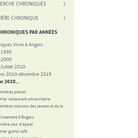
, OUVRE UNE NOUVELLE FENÊTRE
ERCHE CHRONIQUES
IÈRE CHRONIQUE
CHRONIQUES PAR ANNÉES
iques Vivre à Angers
-1995
-2000
Juillet 2010
bre 2010-décembre 2019
er 2020...
emières places
mier restaurant universitaire
emières maisons des jeunes et de la
e
urissement d'Angers
mière cour d'appel
mier grand café