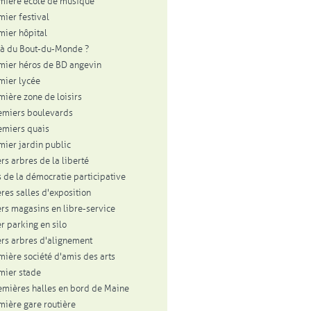
mière école de musique
mier festival
mier hôpital
à du Bout-du-Monde ?
mier héros de BD angevin
mier lycée
mière zone de loisirs
emiers boulevards
emiers quais
mier jardin public
rs arbres de la liberté
 de la démocratie participative
res salles d'exposition
rs magasins en libre-service
r parking en silo
rs arbres d'alignement
mière société d'amis des arts
mier stade
emières halles en bord de Maine
mière gare routière