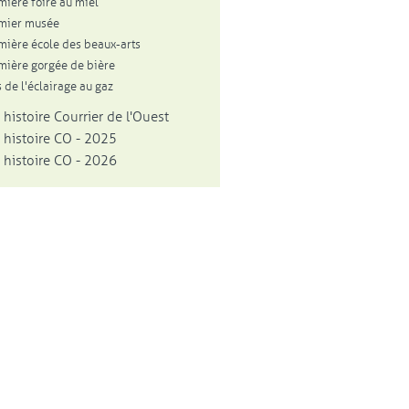
mière foire au miel
mier musée
mière école des beaux-arts
mière gorgée de bière
 de l'éclairage au gaz
 histoire Courrier de l'Ouest
 histoire CO - 2025
 histoire CO - 2026