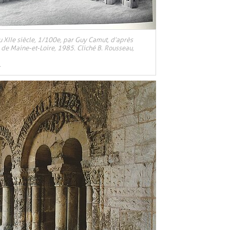
u XIIe siècle, 1/100e, par Guy Camut, d’après
 de Maine-et-Loire, 1985. Cliché B. Rousseau,
.