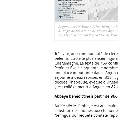
Angers aux VIe-VIIIe siècles, plan par Fr
du l’âge du fer à la fin du Moyen Âge.
sous la direction de Pierre Chevet, Pres
Très vite, une communauté de clercs
pèlerins. L’acte le plus ancien figu
Charlemagne. Le texte de 769 confi
Pépin et fixe à cinquante le nombr
une place importante dans l’Anjou ca
séjourne à deux reprises en 818. I
décède. Théodulfe, évêque d’Orléans
y est exilé et meurt à Angers en 821
Abbaye bénédictine à partir de 966
Au Xe siècle, l’abbaye est aux main
substitue des moines aux chanoines
Nefingus, sur requête comtale, rapp