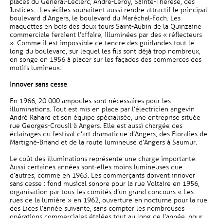
places du Général-Leclerc, André-Leroy, Sainte-Thérèse, des
Justices… Les édiles souhaitent aussi rendre attractif le principal
boulevard d’Angers, le boulevard du Maréchal-Foch. Les
maquettes en bois des deux tours Saint-Aubin de la Quinzaine
commerciale feraient l’affaire, illuminées par des « réflecteurs
». Comme il est impossible de tendre des guirlandes tout le
long du boulevard, sur lequel les fils sont déjà trop nombreux,
on songe en 1956 à placer sur les façades des commerces des
motifs lumineux.
Innover sans cesse
En 1966, 20 000 ampoules sont nécessaires pour les
illuminations. Tout est mis en place par l’électricien angevin
André Rahard et son équipe spécialisée, une entreprise située
rue Georges-Crousil à Angers. Elle est aussi chargée des
éclairages du festival d’art dramatique d’Angers, des Floralies de
Martigné-Briand et de la route lumineuse d’Angers à Saumur.
Le coût des illuminations représente une charge importante.
Aussi certaines années sont-elles moins lumineuses que
d’autres, comme en 1963. Les commerçants doivent innover
sans cesse : fond musical sonore pour la rue Voltaire en 1956,
organisation par tous les comités d’un grand concours « Les
rues de la lumière » en 1962, ouverture en nocturne pour la rue
des Lices l’année suivante, sans compter les nombreuses
opérations commerciales étalées tout au long de l’année, pour