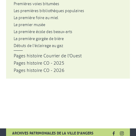
Premières voies bitumées
Les premières bibliothèques populaires
La première foire au miel
Le premier musée
La première école des beaux-arts
La première gorgée de bière
Débuts de l'éclairage au gaz
Pages histoire Courrier de l'Ouest
Pages histoire CO - 2025
Pages histoire CO - 2026
FACEBOOK
, OUVRE UNE
INSTA
, OUVR
ARCHIVES PATRIMONIALES DE LA VILLE D'ANGERS