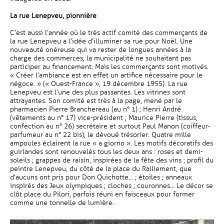
La rue Lenepveu, pionnière
C’est aussi l’année où le très actif comité des commerçants de
la rue Lenepveu a l’idée d’illuminer sa rue pour Noël. Une
nouveauté onéreuse qui va rester de longues années à la
charge des commerces, la municipalité ne souhaitant pas
participer au financement. Mais les commerçants sont motivés.
« Créer l’ambiance est en effet un artifice nécessaire pour le
négoce. » (« Ouest-France », 19 décembre 1955). La rue
Lenepveu est l’une des plus passantes. Les vitrines sont
attrayantes. Son comité est très à la page, mené par le
pharmacien Pierre Branchereau (au n° 1) ; Henri André
(vêtements au n° 17) vice-président ; Maurice Pierre (tissus,
confection au n° 26) secrétaire et surtout Paul Manon (coiffeur-
parfumeur au n° 22 bis), le dévoué trésorier. Quatre mille
ampoules éclairent la rue « a giorno ». Les motifs décoratifs des
guirlandes sont renouvelés tous les deux ans : roses et demi-
soleils ; grappes de raisin, inspirées de la fête des vins ; profil du
peintre Lenepveu, du côté de la place du Ralliement, que
d’aucuns ont pris pour Don Quichotte… ; étoiles ; anneaux
inspirés des Jeux olympiques ; cloches ; couronnes… Le décor se
clôt place du Pilori, parfois réuni en faisceaux pour former
comme une tonnelle de lumière.