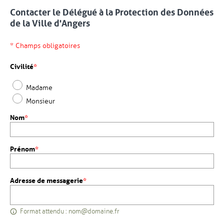
Contacter le Délégué à la Protection des Données
de la Ville d'Angers
* Champs obligatoires
Pour des raisons de sécurité, ce formulaire contient un défi visuel 
Civilité
*
Madame
Monsieur
, champ obligatoire
Nom
*
, champ obligatoire
Prénom
*
, champ obligatoire
Adresse de messagerie
*
Format attendu : nom@domaine.fr