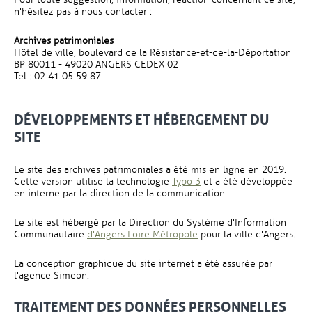
n'hésitez pas à nous contacter :
Archives patrimoniales
Hôtel de ville, boulevard de la Résistance-et-de-la-Déportation
BP 80011 - 49020 ANGERS CEDEX 02
Tel : 02 41 05 59 87
DÉVELOPPEMENTS ET HÉBERGEMENT DU
SITE
Le site des archives patrimoniales a été mis en ligne en 2019.
, Ouvre une nouvelle fen
Cette version utilise la technologie
Typo 3
et a été développée
en interne par la direction de la communication.
Le site est hébergé par la Direction du Système d'Information
, Ouvre une nouvelle fenê
Communautaire
d'Angers Loire Métropole
pour la ville d'Angers.
La conception graphique du site internet a été assurée par
l'agence Simeon.
TRAITEMENT DES DONNÉES PERSONNELLES