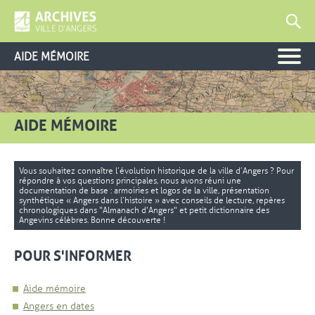
AIDE MÉMOIRE
AIDE MÉMOIRE
Vous souhaitez connaître l’évolution historique de la ville d’Angers ? Pour
répondre à vos questions principales, nous avons réuni une
documentation de base : armoiries et logos de la ville, présentation
synthétique « Angers dans l’histoire » avec conseils de lecture, repères
chronologiques dans "Almanach d'Angers" et petit dictionnaire des
Angevins célèbres. Bonne découverte !
POUR S'INFORMER
Aide mémoire
Angers en dates