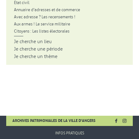
Etat civil
Annuaire d'adresses et de commerce
Avec adresse ? Les recensements !
Aux armes ! Le service militaire
Citoyens : Les listes électorales
Je cherche un lieu
Je cherche une période
Je cherche un thème
FACEBOOK
, OUVRE UNE
INSTA
, OUVR
ARCHIVES PATRIMONIALES DE LA VILLE D'ANGERS
INFOS PRATIQUES