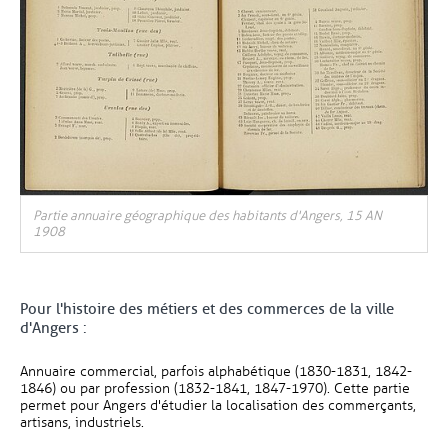
, Ouvre une nouvelle fenêtre
Partie annuaire géographique des habitants d'Angers, 15 AN
, O
1908
P
,
Pour l'histoire des métiers et des commerces de la ville
d'Angers :
Annuaire commercial, parfois alphabétique (1830-1831, 1842-
1846) ou par profession (1832-1841, 1847-1970). Cette partie
permet pour Angers d'étudier la localisation des commerçants,
artisans, industriels.