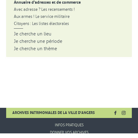
Annuaire d'adresses et de commerce
Avec adresse ? Les recensements !
Aux armes ! Le service militaire
Citoyens : Les listes électorales
Je cherche un lieu
Je cherche une période
Je cherche un thème
habitants d'Angers, 15 AN 1908
FACEBOOK
, OUVRE UNE
INSTA
, OUVR
ARCHIVES PATRIMONIALES DE LA VILLE D'ANGERS
INFOS PRATIQUES
DONNER VOS ARCHIVES