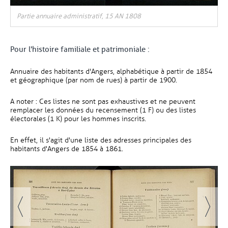
Partie annuaire administratif, 15 AN 1808
Pour l'histoire familiale et patrimoniale :
Annuaire des habitants d'Angers, alphabétique à partir de 1854
et géographique (par nom de rues) à partir de 1900.
A noter : Ces listes ne sont pas exhaustives et ne peuvent
remplacer les données du recensement (1 F) ou des listes
électorales (1 K) pour les hommes inscrits.
En effet, il s'agit d'une liste des adresses principales des
habitants d'Angers de 1854 à 1861.
Vue agrandie de l'image
Vue