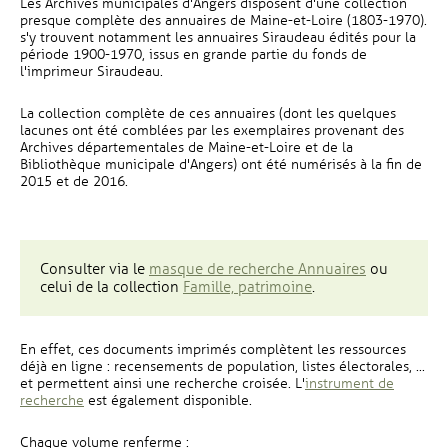
Les Archives municipales d'Angers disposent d'une collection
presque complète des annuaires de Maine-et-Loire (1803-1970).
s'y trouvent notamment les annuaires Siraudeau édités pour la
période 1900-1970, issus en grande partie du fonds de
l'imprimeur Siraudeau.
La collection complète de ces annuaires (dont les quelques
lacunes ont été comblées par les exemplaires provenant des
Archives départementales de Maine-et-Loire et de la
Bibliothèque municipale d'Angers) ont été numérisés à la fin de
2015 et de 2016.
, Ouvre une 
Consulter via le
masque de recherche Annuaires
ou
, Ouvre une nouvell
celui de la collection
Famille, patrimoine
.
En effet, ces documents imprimés complètent les ressources
déjà en ligne : recensements de population, listes électorales, ...
et permettent ainsi une recherche croisée. L'
instrument de
, Ouvre une nouvelle fenêtre
recherche
est également disponible.
Chaque volume renferme :