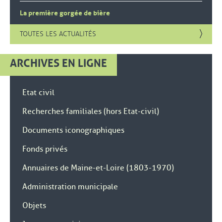
La première gorgée de bière
TOUTES LES ACTUALITÉS
ARCHIVES EN LIGNE
, Ouvre une nouvelle fenêtre
Etat civil
, Ouvre une nouve
Recherches familiales (hors Etat-civil)
, Ouvre une nouvelle fenêt
Documents iconographiques
, Ouvre une nouvelle fenêtre
Fonds privés
, Ouvre une n
Annuaires de Maine-et-Loire (1803-1970)
, Ouvre une nouvelle fenêtre
Administration municipale
, Ouvre une nouvelle fenêtre
Objets