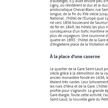
d'auberges, il y avait encore peu d'
Ligny, où résidèrent le duc et la d
aristocratique Cheval-Blanc rue Saint
longue, de la fin du XVe siècle jusq
National ; l'hôtel de l'Europe quai L
né vers 1856 boulevard de Saumur (
de fer en 1849, les hôtels les plus 
conséquence d'un trafic maritime im
plus de voyageurs. Une couronne d'hô
quatre en 1893 : l'hôtel de la Gare e
d'Angleterre place de la Visitation e
À la place d'une caserne
Le quartier de la Gare Saint-Laud 
siècle grâce à la démolition de la ca
ancien monastère fondé en 1636, tr
étaient très vastes. Leur lotisseme
les rues d'Iéna et de la Gare. L'hôte
profite pour s'agrandir. La grande é
Gare élargie. Toute cette activité, 
Saint-Laud, la nouvelle gare du Petit