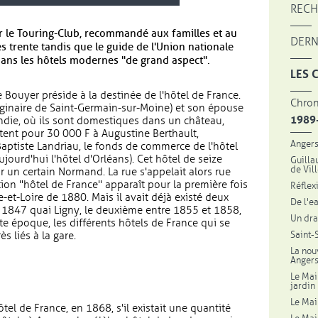
RECH
le Touring-Club, recommandé aux familles et au
DERN
s trente tandis que le guide de l'Union nationale
dans les hôtels modernes "de grand aspect".
LES 
e Bouyer préside à la destinée de l'hôtel de France.
Chron
iginaire de Saint-Germain-sur-Moine) et son épouse
1989
die, où ils sont domestiques dans un château,
ètent pour 30 000 F à Augustine Berthault,
Angers
aptiste Landriau, le fonds de commerce de l'hôtel
jourd'hui l'hôtel d'Orléans). Cet hôtel de seize
Guilla
de Vil
 un certain Normand. La rue s'appelait alors rue
ion "hôtel de France" apparaît pour la première fois
Réflex
-et-Loire de 1880. Mais il avait déjà existé deux
De l'e
n 1847 quai Ligny, le deuxième entre 1855 et 1858,
Un dra
te époque, les différents hôtels de France qui se
Saint-
s liés à la gare.
La nou
Anger
Le Mai
jardin
Le Mai
tel de France, en 1868, s'il existait une quantité