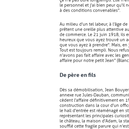
ça n'a pas duré longtemps. Elle n'en 
le personnel et j'ai bien peur qu'il
à des conditions convenables".
Au milieu d'un tel labeur, à l'âge d
prêtent une oreille plus attentive 
de commerce. Le 21 juin 1918, ils en 
heureux que vous ayez trouvé un acqu
que vous ayez à prendre". Mais, en 
Tout est toujours rempli. Nous refu
n'avons pas fait affaire avec les g
affaire pour notre petit Jean" (Blanc
De père en fils
Dès sa démobilisation, Jean Bouyer 
annexe rue Jules-Dauban, communiqu
cèdent l'affaire définitivement en 
construction dans la cour d'un offi
le hall d'entrée est réaménagé en s
représentant les principales curiosi
le château, la maison d'Adam, la s
soufflé cette fragile parure qui n'