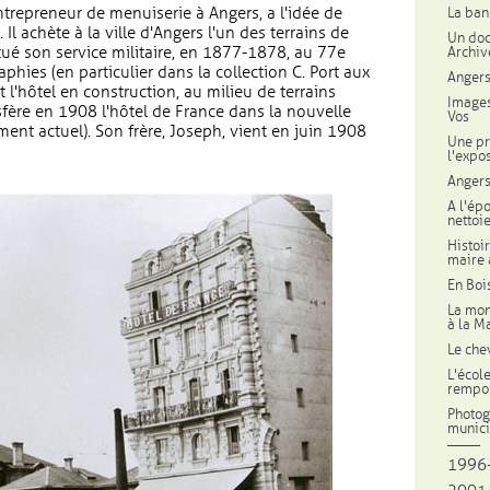
ntrepreneur de menuiserie à Angers, a l'idée de
La ban
 Il achète à la ville d'Angers l'un des terrains de
Un doc
ctué son service militaire, en 1877-1878, au 77e
Archiv
phies (en particulier dans la collection C. Port aux
Angers
l'hôtel en construction, au milieu de terrains
Images
fère en 1908 l'hôtel de France dans la nouvelle
Vos
ment actuel). Son frère, Joseph, vient en juin 1908
Une pr
l'expo
Angers
A l'ép
nettoi
Histoi
maire 
En Boi
La mon
à la M
Le chev
L'écol
rempor
Photog
munici
1996