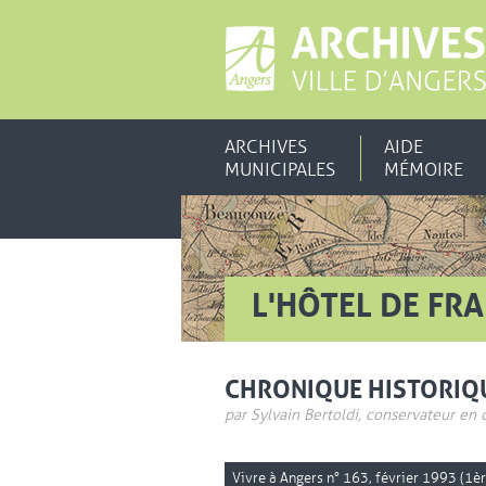
ARCHIVES
AIDE
MUNICIPALES
MÉMOIRE
L'HÔTEL DE FR
CHRONIQUE HISTORIQ
par Sylvain Bertoldi, conservateur en 
Vivre à Angers n° 163, février 1993 (1è