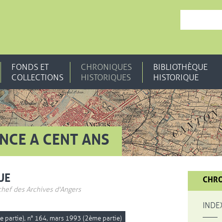
, OUVRE UNE N
FONDS ET
CHRONIQUES
BIBLIOTHÈQUE
COLLECTIONS
HISTORIQUES
HISTORIQUE
ANCE A CENT ANS
UE
CHRO
chef des Archives d'Angers
INDE
re partie), n° 164, mars 1993 (2ème partie)