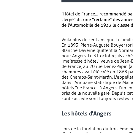
"Hôtel de France… recommandé par 
clergé" dit une "réclame" des année
de l'Automobile de 1933 le classe 
Voilà plus de cent ans que la famill
En 1893, Pierre-Auguste Bouyer (or
Blanche Daverne quittent la Norman
pour Angers. Le 31 octobre, ils ach
"maîtresse d'hôtel" veuve de Jean-B
de France, au 20 rue Denis-Papin (au
chambres avait été créé en 1868 par
des Champs-Saint-Martin. L'appellat
dans l'Annuaire statistique de Maine
hôtels "de France" à Angers, l'un e
près de la nouvelle gare. Depuis cet
sont succédé sont toujours restés trè
Les hôtels d'Angers
Lors de la fondation du troisième hô