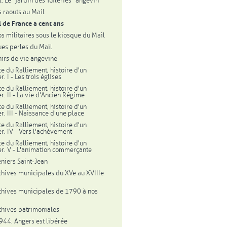
. Le "jardin des Tuileries" angevin
 raouts au Mail
l de France a cent ans
os militaires sous le kiosque du Mail
es perles du Mail
irs de vie angevine
ce du Ralliement, histoire d'un
r. I - Les trois églises
ce du Ralliement, histoire d'un
r. II - La vie d'Ancien Régime
ce du Ralliement, histoire d'un
r. III - Naissance d'une place
ce du Ralliement, histoire d'un
er. IV - Vers l'achèvement
ce du Ralliement, histoire d'un
er. V - L'animation commerçante
eniers Saint-Jean
chives municipales du XVe au XVIIIe
chives municipales de 1790 à nos
chives patrimoniales
944. Angers est libérée