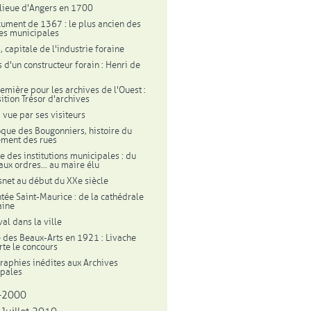
lieue d'Angers en 1700
ument de 1367 : le plus ancien des
es municipales
, capitale de l'industrie foraine
 d'un constructeur forain : Henri de
emière pour les archives de l'Ouest :
sition Trésor d'archives
 vue par ses visiteurs
oque des Bougonniers, histoire du
ement des rues
re des institutions municipales : du
aux ordres... au maire élu
snet au début du XXe siècle
tée Saint-Maurice : de la cathédrale
aine
al dans la ville
e des Beaux-Arts en 1921 : Livache
te le concours
raphies inédites aux Archives
pales
-2000