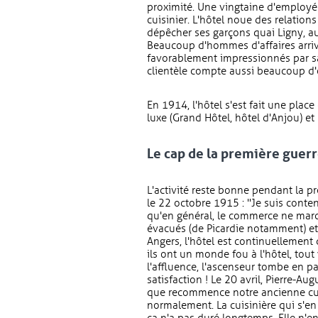
proximité. Une vingtaine d'employés 
cuisinier. L'hôtel noue des relation
dépêcher ses garçons quai Ligny, 
Beaucoup d'hommes d'affaires arriva
favorablement impressionnés par sa 
clientèle compte aussi beaucoup d'of
En 1914, l'hôtel s'est fait une place
luxe (Grand Hôtel, hôtel d'Anjou) et
Le cap de la première guer
L'activité reste bonne pendant la p
le 22 octobre 1915 : "Je suis content
qu'en général, le commerce ne marc
évacués (de Picardie notamment) et
Angers, l'hôtel est continuellement
ils ont un monde fou à l'hôtel, tout 
l'affluence, l'ascenseur tombe en p
satisfaction ! Le 20 avril, Pierre-A
que recommence notre ancienne cuis
normalement. La cuisinière qui s'en 