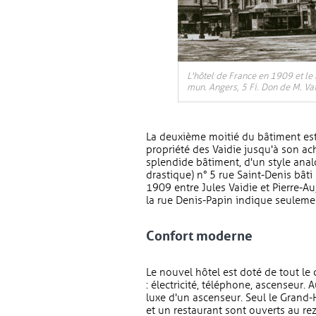
L'hôtel de France en 1909 et le
mun. Angers, 5 Fi. Don de M. Va
La deuxième moitié du bâtiment est
propriété des Vaidie jusqu'à son ach
splendide bâtiment, d'un style ana
drastique) n° 5 rue Saint-Denis bâti
1909 entre Jules Vaidie et Pierre-Au
la rue Denis-Papin indique seulemen
Confort moderne
Le nouvel hôtel est doté de tout l
: électricité, téléphone, ascenseur.
luxe d'un ascenseur. Seul le Grand-
et un restaurant sont ouverts au re