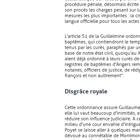
procédure pénale, désormais écrite 
son procès les charges pesant sur lui
mesures les plus importantes : la cr
langue officielle pour tous les actes
L'article 51 de la Guillelmine ordon
baptêmes, qui contiendront le temps 
tenus par les curés, paraphés par un
base de notre état civil, quoiqu'au 
aient déjà ordonné à leurs curés de 
registres de baptêmes d'Angers remo
notaires, officiers de justice, de ré
françois et non aultrement".
Disgrâce royale
Cette ordonnance assure Guillaume 
elle lui vaut beaucoup d'inimitiés, e
réduire son influence judiciaire. A
milieu d'une cour envahie d'intrigue
Poyet se laisse aller à quelques m
dévoué au connétable de Montmorenc