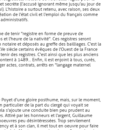
et secrète (l'accusé ignorant même jusqu'au jour de
). L'histoire a surtout retenu, avec raison, ses deux
éation de l'état civil et l'emploi du français comme
 administratifs.
ne de tenir "registre en forme de preuve de
et l'heure de la nativité". Ces registres seront
 notaire et déposés au greffe des bailliages. C'est la
XVe siècle certains évêques de l'Ouest de la France
tenir des registres. C'est ainsi que les plus anciens
ntent à 1489… Enfin, il est enjoint à tous, curés,
diger actes, contrats, arrêts en "langage maternel
Poyet d'une gloire posthume, mais, sur le moment,
n particulier de la part du clergé qui voyait se
 cela s'ajoute une conduite bien peu prudent au
s. Attiré par les honneurs et l'argent, Guillaume
anoeuvres peu désintéressées. Trop servilement
y et à son clan, il met tout en oeuvre pour faire