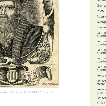
Le Mail
Grands
L'hôte
Allegr
Quelqu
Souven
La pla
quartie
La pla
quartie
La pla
quartie
La pla
quarti
La pla
quarti
Les gr
Les Ar
siècle
 fenêtre
Les Ar
celier de France de 1538 à 1542. Arch.
jours
.
Les Ar
Août 1