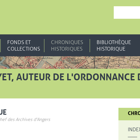
, OUVRE UNE N
FONDS ET
CHRONIQUES
BIBLIOTHÈQUE
COLLECTIONS
HISTORIQUES
HISTORIQUE
ET, AUTEUR DE L'ORDONNANCE D
UE
CHRO
chef des Archives d'Angers
INDE