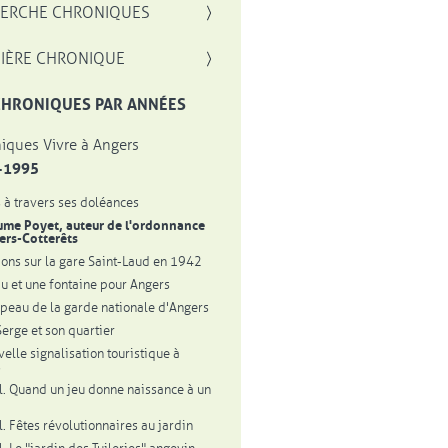
, OUVRE UNE NOUVELLE FENÊTRE
ERCHE CHRONIQUES
IÈRE CHRONIQUE
CHRONIQUES PAR ANNÉES
iques Vivre à Angers
-1995
 à travers ses doléances
ume Poyet, auteur de l'ordonnance
lers-Cotterêts
ions sur la gare Saint-Laud en 1942
au et une fontaine pour Angers
peau de la garde nationale d'Angers
Serge et son quartier
velle signalisation touristique à
s
l. Quand un jeu donne naissance à un
l. Fêtes révolutionnaires au jardin