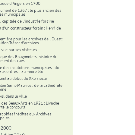
lieue d'Angers en 1700
ument de 1367 : le plus ancien des
es municipales
, capitale de l'industrie foraine
 d'un constructeur forain : Henri de
emière pour les archives de l'Ouest :
sition Trésor d'archives
 vue par ses visiteurs
oque des Bougonniers, histoire du
ement des rues
re des institutions municipales : du
aux ordres... au maire élu
snet au début du XXe siècle
tée Saint-Maurice : de la cathédrale
aine
al dans la ville
e des Beaux-Arts en 1921 : Livache
te le concours
raphies inédites aux Archives
pales
-2000