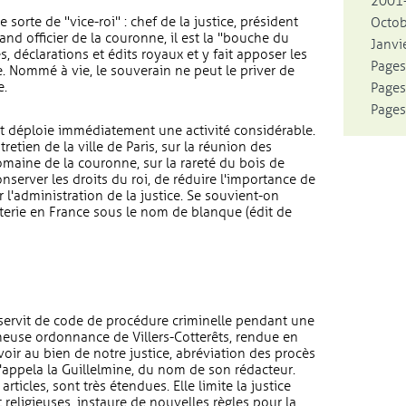
2001-
 sorte de "vice-roi" : chef de la justice, président
Octo
and officier de la couronne, il est la "bouche du
Janvie
s, déclarations et édits royaux et y fait apposer les
Pages
e. Nommé à vie, le souverain ne peut le priver de
e.
Pages
Pages
t déploie immédiatement une activité considérable.
entretien de la ville de Paris, sur la réunion des
omaine de la couronne, sur la rareté du bois de
nserver les droits du roi, de réduire l'importance de
r l'administration de la justice. Se souvient-on
loterie en France sous le nom de blanque (édit de
 servit de code de procédure criminelle pendant une
ameuse ordonnance de Villers-Cotterêts, rendue en
r au bien de notre justice, abréviation des procès
'appela la Guillelmine, du nom de son rédacteur.
ticles, sont très étendues. Elle limite la justice
religieuses, instaure de nouvelles règles pour la