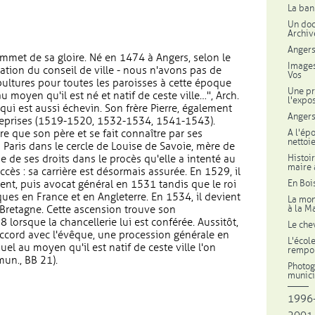
La ban
Un doc
Archiv
Angers
mmet de sa gloire. Né en 1474 à Angers, selon le
Images
ation du conseil de ville - nous n'avons pas de
Vos
ultures pour toutes les paroisses à cette époque
Une pr
u moyen qu'il est né et natif de ceste ville…", Arch.
l'expo
t qui est aussi échevin. Son frère Pierre, également
Angers
s reprises (1519-1520, 1532-1534, 1541-1543).
A l'ép
 que son père et se fait connaître par ses
nettoi
 à Paris dans le cercle de Louise de Savoie, mère de
Histoi
nse de ses droits dans le procès qu'elle a intenté au
maire 
cès : sa carrière est désormais assurée. En 1529, il
En Boi
nt, puis avocat général en 1531 tandis que le roi
ues en France et en Angleterre. En 1534, il devient
La mon
à la M
Bretagne. Cette ascension trouve son
orsque la chancellerie lui est conférée. Aussitôt,
Le chev
accord avec l'évêque, une procession générale en
L'écol
el au moyen qu'il est natif de ceste ville l'on
rempor
un., BB 21).
Photog
munici
1996