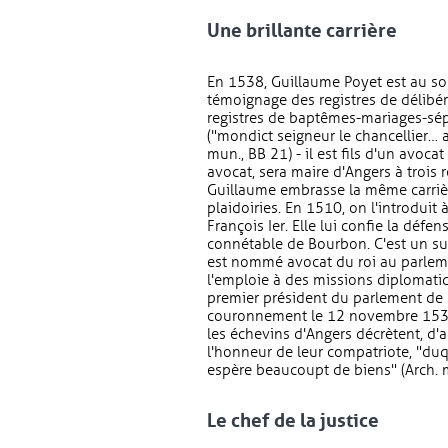
Une brillante carrière
En 1538, Guillaume Poyet est au so
témoignage des registres de délibér
registres de baptêmes-mariages-sép
("mondict seigneur le chancellier… a
mun., BB 21) - il est fils d'un avoca
avocat, sera maire d'Angers à troi
Guillaume embrasse la même carrière
plaidoiries. En 1510, on l'introduit
François Ier. Elle lui confie la défe
connétable de Bourbon. C'est un suc
est nommé avocat du roi au parleme
l'emploie à des missions diplomatiq
premier président du parlement de 
couronnement le 12 novembre 1538 l
les échevins d'Angers décrètent, d'
l'honneur de leur compatriote, "duqu
espère beaucoupt de biens" (Arch. m
Le chef de la justice