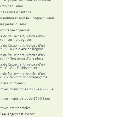
. Le "jardin des Tuileries" angevin
 raouts au Mail
l de France a cent ans
os militaires sous le kiosque du Mail
es perles du Mail
irs de vie angevine
ce du Ralliement, histoire d'un
r. I - Les trois églises
ce du Ralliement, histoire d'un
r. II - La vie d'Ancien Régime
ce du Ralliement, histoire d'un
r. III - Naissance d'une place
ce du Ralliement, histoire d'un
er. IV - Vers l'achèvement
ce du Ralliement, histoire d'un
er. V - L'animation commerçante
eniers Saint-Jean
chives municipales du XVe au XVIIIe
chives municipales de 1790 à nos
chives patrimoniales
944. Angers est libérée