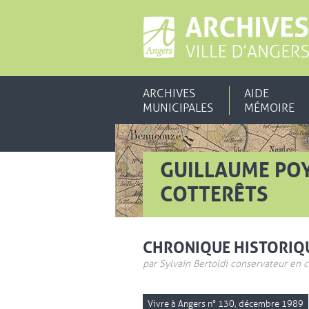
ARCHIVES
AIDE
MUNICIPALES
MÉMOIRE
GUILLAUME POY
COTTERÊTS
CHRONIQUE HISTORIQ
par Sylvain Bertoldi conservateur en 
Vivre à Angers n° 130, décembre 1989