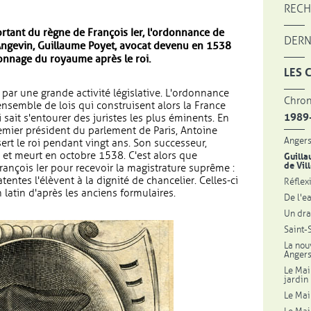
RECH
rtant du règne de François Ier, l'ordonnance de
DERN
n Angevin, Guillaume Poyet, avocat devenu en 1538
onnage du royaume après le roi.
LES 
 par une grande activité législative. L'ordonnance
Chron
 ensemble de lois qui construisent alors la France
1989
sait s'entourer des juristes les plus éminents. En
remier président du parlement de Paris, Antoine
Angers
ert le roi pendant vingt ans. Son successeur,
 et meurt en octobre 1538. C'est alors que
Guilla
de Vil
rançois Ier pour recevoir la magistrature suprême :
entes l'élèvent à la dignité de chancelier. Celles-ci
Réflex
 latin d'après les anciens formulaires.
De l'e
Un dra
Saint-
La nou
Anger
Le Mai
jardin
Le Mai