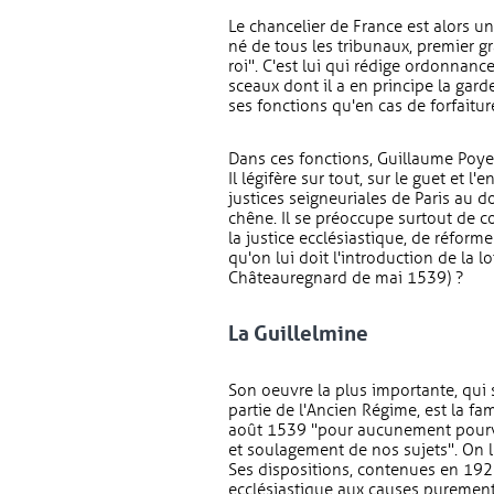
Le chancelier de France est alors une
né de tous les tribunaux, premier gr
roi". C'est lui qui rédige ordonnance
sceaux dont il a en principe la gard
ses fonctions qu'en cas de forfaitur
Dans ces fonctions, Guillaume Poye
Il légifère sur tout, sur le guet et l'
justices seigneuriales de Paris au d
chêne. Il se préoccupe surtout de co
la justice ecclésiastique, de réforme
qu'on lui doit l'introduction de la 
Châteauregnard de mai 1539) ?
La Guillelmine
Son oeuvre la plus importante, qui
partie de l'Ancien Régime, est la f
août 1539 "pour aucunement pourvoi
et soulagement de nos sujets". On l
Ses dispositions, contenues en 192 ar
ecclésiastique aux causes purement 