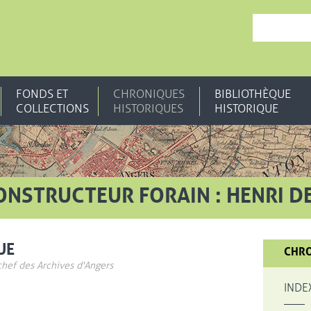
, OUVRE UNE N
FONDS ET
CHRONIQUES
BIBLIOTHÈQUE
COLLECTIONS
HISTORIQUES
HISTORIQUE
ONSTRUCTEUR FORAIN : HENRI D
UE
CHRO
chef des Archives d'Angers
INDE