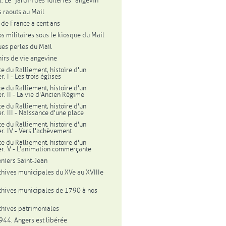
. Le "jardin des Tuileries" angevin
 raouts au Mail
l de France a cent ans
os militaires sous le kiosque du Mail
es perles du Mail
irs de vie angevine
ce du Ralliement, histoire d'un
r. I - Les trois églises
ce du Ralliement, histoire d'un
r. II - La vie d'Ancien Régime
ce du Ralliement, histoire d'un
r. III - Naissance d'une place
ce du Ralliement, histoire d'un
er. IV - Vers l'achèvement
ce du Ralliement, histoire d'un
er. V - L'animation commerçante
eniers Saint-Jean
chives municipales du XVe au XVIIIe
chives municipales de 1790 à nos
chives patrimoniales
944. Angers est libérée