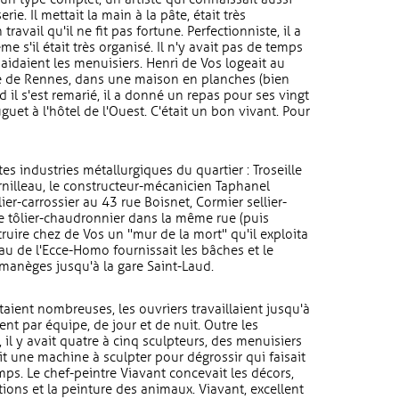
rie. Il mettait la main à la pâte, était très
travail qu'il ne fit pas fortune. Perfectionniste, il a
e s'il était très organisé. Il n'y avait pas de temps
 aidaient les menuisiers. Henri de Vos logeait au
rue de Rennes, dans une maison en planches (bien
 il s'est remarié, il a donné un repas pour ses vingt
guet à l'hôtel de l'Ouest. C'était un bon vivant. Pour
tites industries métallurgiques du quartier : Troseille
rnilleau, le constructeur-mécanicien Taphanel
er-carrossier au 43 rue Boisnet, Cormier sellier-
le tôlier-chaudronnier dans la même rue (puis
truire chez de Vos un "mur de la mort" qu'il exploita
u de l'Ecce-Homo fournissait les bâches et le
 manèges jusqu'à la gare Saint-Laud.
ient nombreuses, les ouvriers travaillaient jusqu'à
nt par équipe, de jour et de nuit. Outre les
, il y avait quatre à cinq sculpteurs, des menuisiers
sait une machine à sculpter pour dégrossir qui faisait
s. Le chef-peintre Viavant concevait les décors,
tions et la peinture des animaux. Viavant, excellent