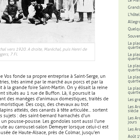
Le Mail
Grands
L'hôte
Allegr
Quelqu
Souven
La pla
quartie
hal vers 1920. A droite, Maréchal, puis Henri de
ers, 7 Fi.
La pla
quartie
La pla
quartie
de Vos fonde sa propre entreprise à Saint-Serge, un
La pla
quarti
tries, très animé par le marché aux porcs et par la
 à la grande foire Saint-Martin. On y élisait la reine
La pla
quarti
ent situés au 1 rue de Buffon. Là, il poursuit la
sant des manèges d'animaux domestiques, traités de
Les gr
humoristique. Des coqs, des chevaux au trot
Les Ar
lapins attelés, des canards à tête articulée… sortent
siècle
res sujets : des saint-bernard harnachés d'un
Les Ar
t un pousse-pousse. Les gondoles sont aussi l'une
jours
joute au carrousel-salon Demeyer lorsque celui-ci est
Les Ar
omusée de Haute-Alsace, près de Colmar, jusqu'en
Août 1