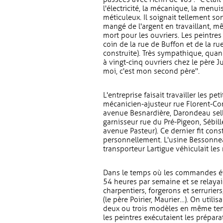
l'électricité, la mécanique, la menuise
méticuleux. Il soignait tellement son 
mangé de l'argent en travaillant, mêm
mort pour les ouvriers. Les peintres
coin de la rue de Buffon et de la 
construite). Très sympathique, quand
à vingt-cinq ouvriers chez le père Ju
moi, c'est mon second père".
L'entreprise faisait travailler les pe
mécanicien-ajusteur rue Florent-Co
avenue Besnardière, Darondeau selli
garnisseur rue du Pré-Pigeon, Sébil
avenue Pasteur). Ce dernier fit cons
personnellement. L'usine Bessonnea
transporteur Lartigue véhiculait les
Dans le temps où les commandes éta
54 heures par semaine et se relayaie
charpentiers, forgerons et serruriers
(le père Poirier, Maurier…). On utili
deux ou trois modèles en même temp
les peintres exécutaient les prépara