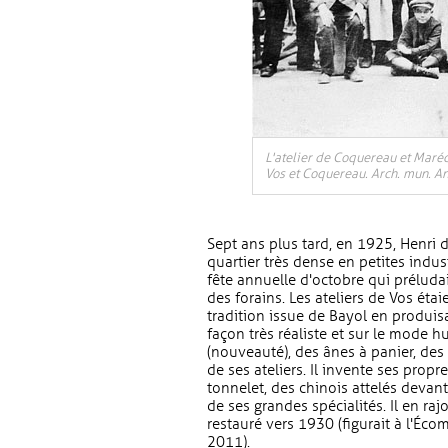
L'atelier de Coquereau et Maréc
Vos et Coquereau. Arch. mun. Ang
Sept ans plus tard, en 1925, Henri 
quartier très dense en petites indus
fête annuelle d'octobre qui préludait
des forains. Les ateliers de Vos étai
tradition issue de Bayol en produi
façon très réaliste et sur le mode 
(nouveauté), des ânes à panier, des 
de ses ateliers. Il invente ses prop
tonnelet, des chinois attelés devan
de ses grandes spécialités. Il en ra
restauré vers 1930 (figurait à l'Éc
2011).