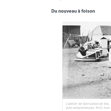
Du nouveau à foison
L'atelier de fabrication de Vos,
auto-tamponneuses. Arch. mun. 