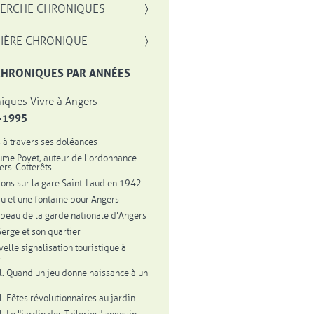
, OUVRE UNE NOUVELLE FENÊTRE
ERCHE CHRONIQUES
IÈRE CHRONIQUE
CHRONIQUES PAR ANNÉES
iques Vivre à Angers
-1995
 à travers ses doléances
ume Poyet, auteur de l'ordonnance
lers-Cotterêts
ions sur la gare Saint-Laud en 1942
au et une fontaine pour Angers
peau de la garde nationale d'Angers
Serge et son quartier
velle signalisation touristique à
s
l. Quand un jeu donne naissance à un
l. Fêtes révolutionnaires au jardin