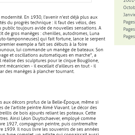
2001-
Octo
Janvie
 modernité. En 1930, l'avenir n'est déjà plus aux
Pages
s du progrès technique : il faut des vélos, des
u public toujours avide de nouvelles sensations. A
Pages
tit de gros manèges : chenilles, autodromes, Luna
Pages
 auto-tamponneuses) qui fait fortune, lance le serpent
premier exemple a fait ses débuts à la foire
 Gounoux, lui commande un manège de bateaux. Son
evage et oscillations automatiques en marche", a
l réalise des sculptures pour le cirque Bouglione,
t mécanicien - il excellait d'ailleurs en tout - il
r des manèges à plancher tournant.
s aux décors profus de la Belle-Époque, même si
es de l'artiste peintre Aimé Viavant. Le décor des
illis de bois ajourés reliant les poteaux. Cette
eintres. Ainsi Léon Duytschaever, employé comme
mbre 1927, compagnon peintre, puis contremaître
e 1939. Il nous livre les souvenirs de ses années
 un type complet, un artiste qui connaissait aussi