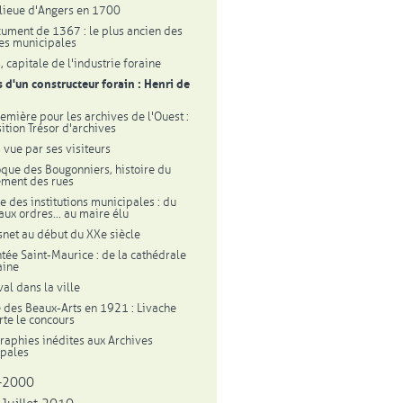
lieue d'Angers en 1700
ument de 1367 : le plus ancien des
es municipales
, capitale de l'industrie foraine
 d'un constructeur forain : Henri de
emière pour les archives de l'Ouest :
sition Trésor d'archives
 vue par ses visiteurs
oque des Bougonniers, histoire du
ement des rues
re des institutions municipales : du
aux ordres... au maire élu
snet au début du XXe siècle
tée Saint-Maurice : de la cathédrale
aine
al dans la ville
e des Beaux-Arts en 1921 : Livache
te le concours
raphies inédites aux Archives
pales
-2000