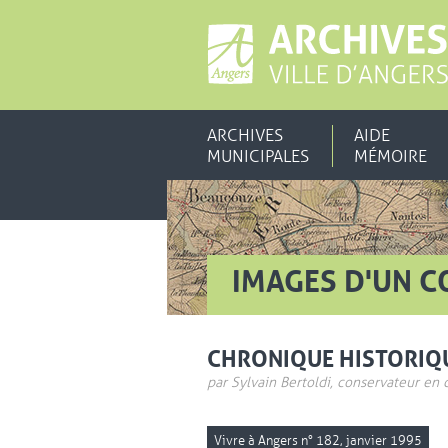
ARCHIVES
AIDE
MUNICIPALES
MÉMOIRE
IMAGES D'UN C
CHRONIQUE HISTORIQ
par Sylvain Bertoldi, conservateur en 
Vivre à Angers n° 182, janvier 1995