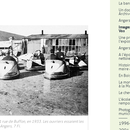
La ban
Un doc
Archiv
Angers
Images
Vos
Une pr
l'expo
Angers
A l'ép
nettoi
Histoi
maire 
En Boi
La mon
à la M
Le chev
L'écol
rempor
Photog
munici
 1 rue de Buffon, en 1933. Les ouvriers essaient les
1996
Angers, 7 Fi.