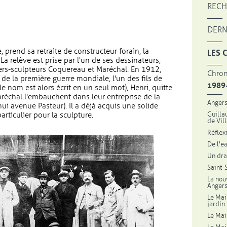
RECH
DERN
, prend sa retraite de constructeur forain, la
LES 
La relève est prise par l'un de ses dessinateurs,
iers-sculpteurs Coquereau et Maréchal. En 1912,
Chron
in de la première guerre mondiale, l'un des fils de
1989
le nom est alors écrit en un seul mot), Henri, quitte
échal l'embauchent dans leur entreprise de la
Angers
hui avenue Pasteur). Il a déjà acquis une solide
Guilla
particulier pour la sculpture.
de Vil
Réflex
De l'e
Un dra
Saint-
La nou
Anger
Le Mai
jardin
Le Mai