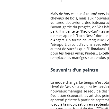
Mais de Vos est aussi tourné vers la
chevaux de bois, mais aux nouveauté
voitures, des avions, des bateaux a
l'avant-garde du progrès, de Vos bâ
park. Il invente le "Radio-Car" (les
de mer, appelé "Loch Ness" dont le 
d'Angers. Un forain de Périgueux,
"aéroport, circuit d'avions avec rel
autant de succès que "l'Himalaya". I
pour les frères Amar, Pinder… Excellen
remplace les manèges suspendus pa
Souvenirs d'un peintre
La mode change. Le temps n'est plu
Henri de Vos s'est adjoint les servic
nouveaux manèges se réduit à des tre
évolution écoeurait les artistes p
apprenti peintre à partir de septe
jusqu'à la mobilisation en septembr
passées avec Henri de Vos : "C'était