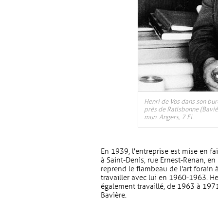
Henri de Vos dans son bure
près de Ratisbonne (Baviè
mun. Angers, 7 Fi.
En 1939, l'entreprise est mise en fa
à Saint-Denis, rue Ernest-Renan, e
reprend le flambeau de l'art forain 
travailler avec lui en 1960-1963. H
également travaillé, de 1963 à 1971,
Bavière.