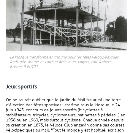
, Ouvre une nouvelle fenêtre
Le kiosque transformé en tribune pour les fêtes vélocipédiques.
Arch. dép. Maine-et-Loire et Arch. mun. Angers, coll. Robert
Brisset, 9 Fi 901.
Jeux sportifs
On ne saurait oublier que le jardin du Mail fut aussi une terre
d'élection des fêtes sportives : escrime sous le kiosque le 24
juin 1945, concours de jouets sportifs (bicyclettes à
stabilisateurs, tricycles, cyclorameurs, patinettes à pédales…) en
1938 ou en 1960, mais surtout cyclisme. Chaque année depuis
sa création en 1875, le Véloce-Club angevin donne ses courses
vélocipédiques au Mail. "Tout le monde y est habitué, écrit son