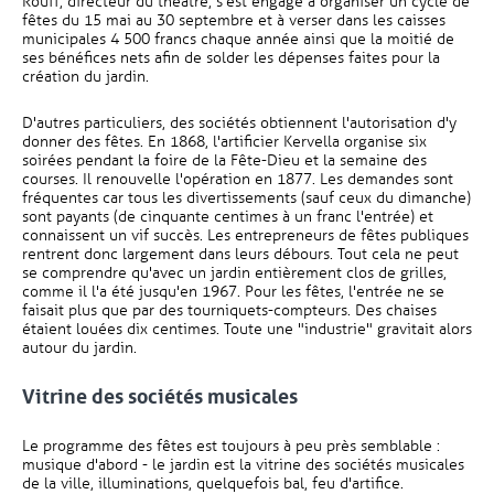
Rouff, directeur du théâtre, s'est engagé à organiser un cycle de
fêtes du 15 mai au 30 septembre et à verser dans les caisses
municipales 4 500 francs chaque année ainsi que la moitié de
ses bénéfices nets afin de solder les dépenses faites pour la
création du jardin.
D'autres particuliers, des sociétés obtiennent l'autorisation d'y
donner des fêtes. En 1868, l'artificier Kervella organise six
soirées pendant la foire de la Fête-Dieu et la semaine des
courses. Il renouvelle l'opération en 1877. Les demandes sont
fréquentes car tous les divertissements (sauf ceux du dimanche)
sont payants (de cinquante centimes à un franc l'entrée) et
connaissent un vif succès. Les entrepreneurs de fêtes publiques
rentrent donc largement dans leurs débours. Tout cela ne peut
se comprendre qu'avec un jardin entièrement clos de grilles,
comme il l'a été jusqu'en 1967. Pour les fêtes, l'entrée ne se
faisait plus que par des tourniquets-compteurs. Des chaises
étaient louées dix centimes. Toute une "industrie" gravitait alors
autour du jardin.
Vitrine des sociétés musicales
Le programme des fêtes est toujours à peu près semblable :
musique d'abord - le jardin est la vitrine des sociétés musicales
de la ville, illuminations, quelquefois bal, feu d'artifice.