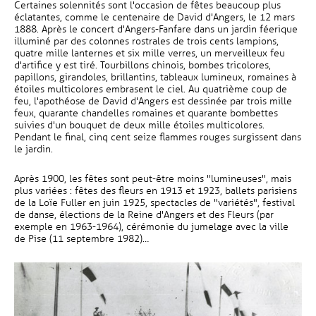
Certaines solennités sont l'occasion de fêtes beaucoup plus
éclatantes, comme le centenaire de David d'Angers, le 12 mars
1888. Après le concert d'Angers-Fanfare dans un jardin féerique
illuminé par des colonnes rostrales de trois cents lampions,
quatre mille lanternes et six mille verres, un merveilleux feu
d'artifice y est tiré. Tourbillons chinois, bombes tricolores,
papillons, girandoles, brillantins, tableaux lumineux, romaines à
étoiles multicolores embrasent le ciel. Au quatrième coup de
feu, l'apothéose de David d'Angers est dessinée par trois mille
feux, quarante chandelles romaines et quarante bombettes
suivies d'un bouquet de deux mille étoiles multicolores.
Pendant le final, cinq cent seize flammes rouges surgissent dans
le jardin.
Après 1900, les fêtes sont peut-être moins "lumineuses", mais
plus variées : fêtes des fleurs en 1913 et 1923, ballets parisiens
de la Loïe Fuller en juin 1925, spectacles de "variétés", festival
de danse, élections de la Reine d'Angers et des Fleurs (par
exemple en 1963-1964), cérémonie du jumelage avec la ville
de Pise (11 septembre 1982)…