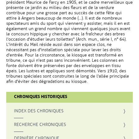
président Maurice de Farcy en 1905, et le cadre merveilleux que
présente ce jardin au milieu des fleurs et de la verdure
contribue pour une grosse part au succès de cette fête qui
attire à Angers beaucoup de monde (…). Il est de nombreux
spectateurs amis du sport qui viennent y assister, mais il en est
également un grand nombre qui viennent quelques jours avant
le concours hippique y chercher avec la fraîcheur des arbres
l'occasion d'étudier leurs toilettes" (Arch. mun., série I, n° 64).
L'intérêt du Mail réside aussi dans son espace clos, ne
nécessitant pas d'installation spéciale pour lever les droits
d'entrée. Pour la circonstance, le kiosque est transformé en
tribune, ce qui n'est pas sans inconvénient. Les colonnes en
fonte doivent être préservées par des enveloppes en tissu
épais. Les lustres et appliques sont démontés. Vers 1910, des
tribunes spéciales sont construites le long de l'allée principale
afin d'éviter des dégradations au kiosque.
CHRONIQUES HISTORIQUES
INDEX DES CHRONIQUES
, OUVRE UNE NOUVELLE FENÊTRE
RECHERCHE CHRONIQUES
DERNIÈRE CHRONIQUE