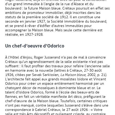
d’un grand immeuble à l’angle de la rue d’Alsace et du
boulevard : la future Maison bleue. Crétaux poursuit en effet ses
ambitions de promoteur immobilier, déjà inscrites dans les
statuts de la première société de 1912. Il en constitue une
seconde en janvier 1927, la Société immobilière du boulevard,
et se prend à rêver d’édifier d’autres immeubles pour
accompagner la Maison bleue. Mais seule cette dernière est
réalisée, en 1927-1928.
Un chef-d’oeuvre d’Odorico
À l’Hôtel d’Anjou, Roger Jusserand n’a pas de mal à convaincre
Crétaux qu’un agrandissement de la salle existante n’est pas
suffisant : il faut profiter des travaux pour refaire l’ancienne salle
en harmonie avec la nouvelle (lettres à Crétaux, 27-30 août
1926, citées par Sevak Sarkissian,
La Maison bleue
, 2002, p. 21).
L’architecte fait appel aux grands mosaïstes Isidore et Vincent
Odorico pour créer un espace entièrement harmonisé par un
chatoyant décor de mosaïques à dominante bleue et or. Le
talent d’Isidore Odorico, formé à l’école des beaux-arts de
Rennes, en fait un véritable manifeste Art déco, préfigurant le
chef-d’œuvre de la Maison bleue. Toutefois, certaines critiques
n’ont pas manqué, contre lesquelles Jusserand s’élève dans une
correspondance à Gabriel Crétaux, le 27 août 1926 : « Votre
salle est très Arts décoratifs et nullement criarde, au contraire,