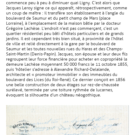
commence peu à peu à diminuer quai Ligny. C’est alors que
Jacques Leroy signe ce qui apparaît, rétrospectivement, comme
un coup de maître : il transfère son établissement à l’angle du
boulevard de Saumur et du petit champ de Mars (place
Lorraine), à l’emplacement de la maison bâtie par le docteur
Grégoire Lachèse. L’endroit n’est pas commerçant, c’est un
quartier résidentiel peu bâti d’hôtels particuliers et de grands
jardins. Il est cependant très bien situé, à proximité de l’hôtel
de ville et relié directement à la gare par le boulevard de
Saumur et les toutes nouvelles rues du Haras et des Champs-
Saint-Martin (Denis-Papin). Jacques, son épouse et leur deux fils
regroupent leur force financière pour acheter en copropriété la
demeure Lachèse moyennant 50 000 francs le 11 octobre 1855,
puis ’hôtelier s’adresse à Alexandre Richard-Delalande,
architecte et « promoteur immobilier » des immeubles du
boulevard des Lices (du Roi-René). Ce dernier conçoit en 1856
une belle construction de deux étages sur rez-de-chaussée
surélevé, terminée par une toiture rythmée de lucarnes,
évoquant la silhouette d’un château néogothique.