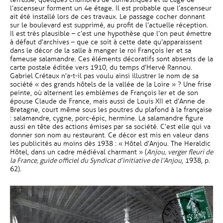
l’ascenseur forment un 4e étage. Il est probable que l’ascenseur
ait été installé lors de ces travaux. Le passage cocher donnant
sur le boulevard est supprimé, au profit de l’actuelle réception.
Il est très plausible – c’est une hypothèse que l’on peut émettre
à défaut d’archives – que ce soit à cette date qu’apparaissent
dans le décor de la salle à manger le roi François Ier et sa
fameuse salamandre. Ces éléments décoratifs sont absents de la
carte postale éditée vers 1910, du temps d’Hervé Rannou.
Gabriel Crétaux n’a-t-il pas voulu ainsi illustrer le nom de sa
société « des grands hôtels de la vallée de la Loire » ? Une frise
peinte, où alternent les emblèmes de François Ier et de son
épouse Claude de France, mais aussi de Louis XII et d’Anne de
Bretagne, court même sous les poutres du plafond à la française
: salamandre, cygne, porc-épic, hermine. La salamandre figure
aussi en tête des actions émises par sa société. C’est elle qui va
donner son nom au restaurant. Ce décor est mis en valeur dans
les publicités au moins dès 1938 : « Hôtel d’Anjou. The Heraldic
Hôtel, dans un cadre médiéval charmant » (
Anjou, verger fleuri de
la France, guide officiel du Syndicat d’initiative de l’Anjou
, 1938, p.
62).