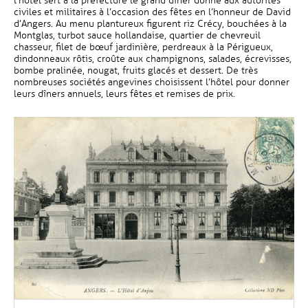
l’hôtel sert à la préfecture le grand dîner donné aux autorités
civiles et militaires à l’occasion des fêtes en l’honneur de David
d’Angers. Au menu plantureux figurent riz Crécy, bouchées à la
Montglas, turbot sauce hollandaise, quartier de chevreuil
chasseur, filet de bœuf jardinière, perdreaux à la Périgueux,
dindonneaux rôtis, croûte aux champignons, salades, écrevisses,
bombe pralinée, nougat, fruits glacés et dessert. De très
nombreuses sociétés angevines choisissent l’hôtel pour donner
leurs dîners annuels, leurs fêtes et remises de prix.