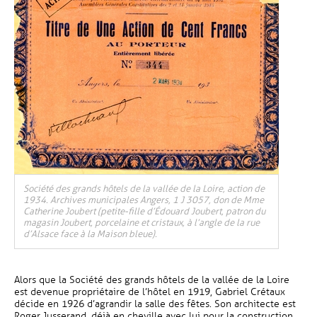
Société des grands hôtels de la vallée de la Loire, action de
1934. Archives municipales Angers, 1 J 3057, don de Mme
Catherine Joubert (petite-fille d’Édouard Joubert, patron du
magasin Joubert, porcelaine et cristaux, à l’angle de la rue
d’Alsace face à la Maison bleue).
Alors que la Société des grands hôtels de la vallée de la Loire
est devenue propriétaire de l’hôtel en 1919, Gabriel Crétaux
décide en 1926 d’agrandir la salle des fêtes. Son architecte est
Roger Jusserand, déjà en cheville avec lui pour la construction