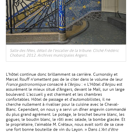
Salle des fêtes, détail de l'escalier de la tribune. Cliché Frédéric
Chobard, 2012. Archives municipales Angers.
L’hôtel continue donc brillamment sa carrière. Curnonsky et
Marcel Rouff n’omettent pas de le citer dans le volume de leur
France gastronomique
consacré à l’Anjou : « L’Hôtel d’Anjou est
assurément le mieux situé d’Angers, devant le Mail, sur un large
boulevard. L’accueil y est charmant et les chambres
confortables. Hôtel de passage et d’automobilistes, il ne
cherche nullement à rivaliser pour la cuisine avec le Cheval-
Blanc. Cependant, on nous y a servi un dîner angevin commandé
du plus grand agrément. Le potage, le brochet beurre blanc, les
gogues, le boudin blanc, le rôti avec salade, la bombe glacée. Et
le propriétaire, l’aimable M. Crétaux, nous avait sorti de sa cave
une fort bonne bouteille de vin du Layon. » Dans
L’Art d’être