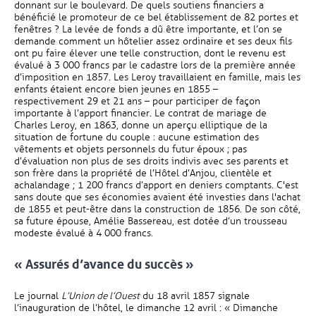
donnant sur le boulevard. De quels soutiens financiers a
bénéficié le promoteur de ce bel établissement de 82 portes et
fenêtres ? La levée de fonds a dû être importante, et l’on se
demande comment un hôtelier assez ordinaire et ses deux fils
ont pu faire élever une telle construction, dont le revenu est
évalué à 3 000 francs par le cadastre lors de la première année
d’imposition en 1857. Les Leroy travaillaient en famille, mais les
enfants étaient encore bien jeunes en 1855 –
respectivement 29 et 21 ans – pour participer de façon
importante à l’apport financier. Le contrat de mariage de
Charles Leroy, en 1863, donne un aperçu elliptique de la
situation de fortune du couple : aucune estimation des
vêtements et objets personnels du futur époux ; pas
d’évaluation non plus de ses droits indivis avec ses parents et
son frère dans la propriété de l’Hôtel d’Anjou, clientèle et
achalandage ; 1 200 francs d’apport en deniers comptants. C'est
sans doute que ses économies avaient été investies dans l'achat
de 1855 et peut-être dans la construction de 1856. De son côté,
sa future épouse, Amélie Bassereau, est dotée d’un trousseau
modeste évalué à 4 000 francs.
« Assurés d’avance du succès »
Le journal
L’Union de l’Ouest
du 18 avril 1857 signale
l’inauguration de l’hôtel, le dimanche 12 avril : « Dimanche