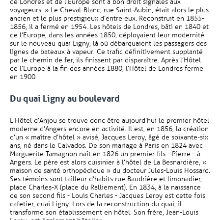
de Londres et de l’Europe sont à bon droit signalés aux
voyageurs. » Le Cheval-Blanc, rue Saint-Aubin, était alors le plus
ancien et le plus prestigieux d’entre eux. Reconstruit en 1855-
1856, il a fermé en 1954. Les hôtels de Londres, bâti en 1840 et
de l’Europe, dans les années 1850, déployaient leur modernité
sur le nouveau quai Ligny, là où débarquaient les passagers des
lignes de bateaux à vapeur. Ce trafic définitivement supplanté
par le chemin de fer, ils finissent par disparaître. Après l’Hôtel
de l’Europe à la fin des années 1880, l’Hôtel de Londres ferme
en 1900.
Du quai Ligny au boulevard
L’Hôtel d’Anjou se trouve donc être aujourd’hui le premier hôtel
moderne d’Angers encore en activité. Il est, en 1856, la création
d’un « maître d’hôtel » avisé, Jacques Leroy, âgé de soixante-six
ans, né dans le Calvados. De son mariage à Paris en 1824 avec
Marguerite Tamagnon naît en 1826 un premier fils - Pierre - à
Angers. Le père est alors cuisinier à l’hôtel de La Besnardière, «
maison de santé orthopédique » du docteur Jules-Louis Hossard.
Ses témoins sont tailleur d’habits rue Baudrière et limonadier,
place Charles-X (place du Ralliement). En 1834, à la naissance
de son second fils - Louis Charles - Jacques Leroy est cette fois
cafetier, quai Ligny. Lors de la reconstruction du quai, il
transforme son établissement en hôtel. Son frère, Jean-Louis