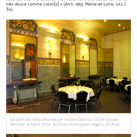
très douce comme colori[s] » (Arch. dép. Maine-et-Loire, 141 J
34).
La salle des fêtes décorée par Isidore Odorico. Cliché Sylvain
Bertoldi, octobre 2016. Archives municipales Angers, 65 Num.