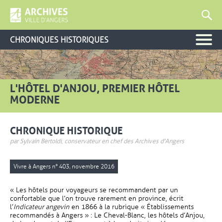
CHRONIQUES HISTORIQUES
L'HÔTEL D'ANJOU, PREMIER HÔTEL
MODERNE
CHRONIQUE HISTORIQUE
par Sylvain Bertoldi, conservateur en chef des Archives d'Angers
Vivre à Angers n° 403, novembre 2016
« Les hôtels pour voyageurs se recommandent par un
confortable que l’on trouve rarement en province, écrit
l’
Indicateur angevin
en 1866 à la rubrique « Établissements
recommandés à Angers » : Le Cheval-Blanc, les hôtels d’Anjou,