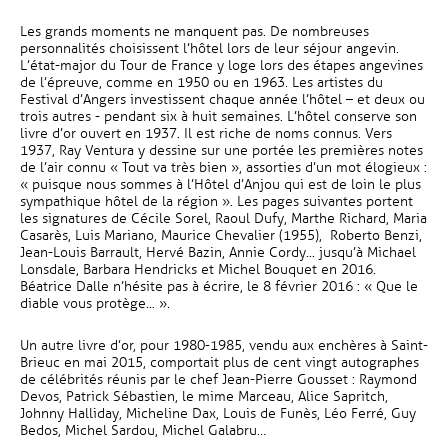
Les grands moments ne manquent pas. De nombreuses
personnalités choisissent l’hôtel lors de leur séjour angevin.
L’état-major du Tour de France y loge lors des étapes angevines
de l’épreuve, comme en 1950 ou en 1963. Les artistes du
Festival d’Angers investissent chaque année l’hôtel – et deux ou
trois autres - pendant six à huit semaines. L’hôtel conserve son
livre d’or ouvert en 1937. Il est riche de noms connus. Vers
1937, Ray Ventura y dessine sur une portée les premières notes
de l’air connu « Tout va très bien », assorties d’un mot élogieux :
« puisque nous sommes à l’Hôtel d’Anjou qui est de loin le plus
sympathique hôtel de la région ». Les pages suivantes portent
les signatures de Cécile Sorel, Raoul Dufy, Marthe Richard, Maria
Casarès, Luis Mariano, Maurice Chevalier (1955), Roberto Benzi,
Jean-Louis Barrault, Hervé Bazin, Annie Cordy... jusqu’à Michael
Lonsdale, Barbara Hendricks et Michel Bouquet en 2016.
Béatrice Dalle n’hésite pas à écrire, le 8 février 2016 : « Que le
diable vous protège... ».
Un autre livre d’or, pour 1980-1985, vendu aux enchères à Saint-
Brieuc en mai 2015, comportait plus de cent vingt autographes
de célébrités réunis par le chef Jean-Pierre Gousset : Raymond
Devos, Patrick Sébastien, le mime Marceau, Alice Sapritch,
Johnny Halliday, Micheline Dax, Louis de Funès, Léo Ferré, Guy
Bedos, Michel Sardou, Michel Galabru…