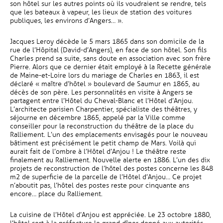
son hôtel sur les autres points où ils voudraient se rendre, tels
que les bateaux à vapeur, les lieux de station des voitures
publiques, les environs d’Angers… ».
Jacques Leroy décède le 5 mars 1865 dans son domicile de la
rue de l’Hôpital (David-d’Angers), en face de son hôtel. Son fils
Charles prend sa suite, sans doute en association avec son frère
Pierre. Alors que ce dernier était employé à la Recette générale
de Maine-et-Loire lors du mariage de Charles en 1863, il est
déclaré « maître d’hôtel » boulevard de Saumur en 1865, au
décès de son père. Les personnalités en visite à Angers se
partagent entre l’Hôtel du Cheval-Blanc et l’Hôtel d’Anjou.
L’architecte parisien Charpentier, spécialiste des théâtres, y
séjourne en décembre 1865, appelé par la Ville comme
conseiller pour la reconstruction du théâtre de la place du
Ralliement. L’un des emplacements envisagés pour le nouveau
bâtiment est précisément le petit champ de Mars. Voilà qui
aurait fait de l’ombre à l’Hôtel d’Anjou ! Le théâtre reste
finalement au Ralliement. Nouvelle alerte en 1886. L’un des dix
projets de reconstruction de l’hôtel des postes concerne les 848
m2 de superficie de la parcelle de l’Hôtel d’Anjou… Ce projet
n’aboutit pas, l’hôtel des postes reste pour cinquante ans
encore… place du Ralliement.
La cuisine de l’Hôtel d’Anjou est appréciée. Le 23 octobre 1880,