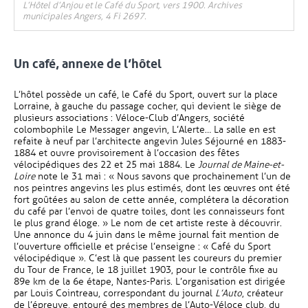
L’Hôtel d’Anjou et le Café du Sport, vers 1900. Archives
municipales Angers, 4 Fi 2697.
Un café, annexe de l’hôtel
L’hôtel possède un café, le Café du Sport, ouvert sur la place
Lorraine, à gauche du passage cocher, qui devient le siège de
plusieurs associations : Véloce-Club d’Angers, société
colombophile Le Messager angevin, L’Alerte… La salle en est
refaite à neuf par l’architecte angevin Jules Séjourné en 1883-
1884 et ouvre provisoirement à l’occasion des fêtes
vélocipédiques des 22 et 25 mai 1884. Le
Journal de Maine-et-
Loire
note le 31 mai : « Nous savons que prochainement l’un de
nos peintres angevins les plus estimés, dont les œuvres ont été
fort goûtées au salon de cette année, complétera la décoration
du café par l’envoi de quatre toiles, dont les connaisseurs font
le plus grand éloge. » Le nom de cet artiste reste à découvrir.
Une annonce du 4 juin dans le même journal fait mention de
l’ouverture officielle et précise l’enseigne : « Café du Sport
vélocipédique ». C’est là que passent les coureurs du premier
du Tour de France, le 18 juillet 1903, pour le contrôle fixe au
89e km de la 6e étape, Nantes-Paris. L’organisation est dirigée
par Louis Cointreau, correspondant du journal
L’Auto
, créateur
de l’épreuve, entouré des membres de l’Auto-Véloce club, du