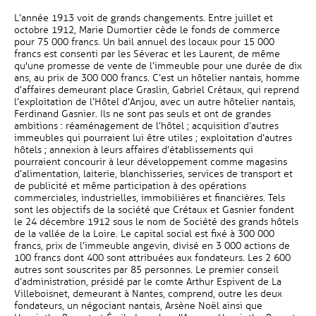
L’année 1913 voit de grands changements. Entre juillet et
octobre 1912, Marie Dumortier cède le fonds de commerce
pour 75 000 francs. Un bail annuel des locaux pour 15 000
francs est consenti par les Séverac et les Laurent, de même
qu'une promesse de vente de l’immeuble pour une durée de dix
ans, au prix de 300 000 francs. C’est un hôtelier nantais, homme
d’affaires demeurant place Graslin, Gabriel Crétaux, qui reprend
l’exploitation de l’Hôtel d’Anjou, avec un autre hôtelier nantais,
Ferdinand Gasnier. Ils ne sont pas seuls et ont de grandes
ambitions : réaménagement de l’hôtel ; acquisition d’autres
immeubles qui pourraient lui être utiles ; exploitation d’autres
hôtels ; annexion à leurs affaires d’établissements qui
pourraient concourir à leur développement comme magasins
d’alimentation, laiterie, blanchisseries, services de transport et
de publicité et même participation à des opérations
commerciales, industrielles, immobilières et financières. Tels
sont les objectifs de la société que Crétaux et Gasnier fondent
le 24 décembre 1912 sous le nom de Société des grands hôtels
de la vallée de la Loire. Le capital social est fixé à 300 000
francs, prix de l’immeuble angevin, divisé en 3 000 actions de
100 francs dont 400 sont attribuées aux fondateurs. Les 2 600
autres sont souscrites par 85 personnes. Le premier conseil
d’administration, présidé par le comte Arthur Espivent de La
Villeboisnet, demeurant à Nantes, comprend, outre les deux
fondateurs, un négociant nantais, Arsène Noël ainsi que