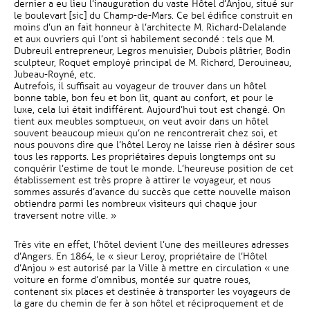
dernier a eu lieu l’inauguration du vaste Hôtel d’Anjou, situé sur
le boulevart [sic] du Champ-de-Mars. Ce bel édifice construit en
moins d’un an fait honneur à l’architecte M. Richard-Delalande
et aux ouvriers qui l’ont si habilement secondé : tels que M.
Dubreuil entrepreneur, Legros menuisier, Dubois plâtrier, Bodin
sculpteur, Roquet employé principal de M. Richard, Derouineau,
Jubeau-Royné, etc.
Autrefois, il suffisait au voyageur de trouver dans un hôtel
bonne table, bon feu et bon lit, quant au confort, et pour le
luxe, cela lui était indifférent. Aujourd’hui tout est changé. On
tient aux meubles somptueux, on veut avoir dans un hôtel
souvent beaucoup mieux qu’on ne rencontrerait chez soi, et
nous pouvons dire que l’hôtel Leroy ne laisse rien à désirer sous
tous les rapports. Les propriétaires depuis longtemps ont su
conquérir l’estime de tout le monde. L’heureuse position de cet
établissement est très propre à attirer le voyageur, et nous
sommes assurés d’avance du succès que cette nouvelle maison
obtiendra parmi les nombreux visiteurs qui chaque jour
traversent notre ville. »
Très vite en effet, l’hôtel devient l’une des meilleures adresses
d’Angers. En 1864, le « sieur Leroy, propriétaire de l’Hôtel
d’Anjou » est autorisé par la Ville à mettre en circulation « une
voiture en forme d’omnibus, montée sur quatre roues,
contenant six places et destinée à transporter les voyageurs de
la gare du chemin de fer à son hôtel et réciproquement et de