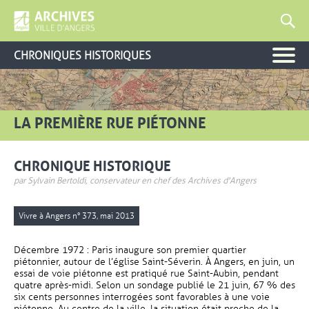
CHRONIQUES HISTORIQUES
LA PREMIÈRE RUE PIÉTONNE
CHRONIQUE HISTORIQUE
par Sylvain Bertoldi, conservateur en chef des Archives d'Angers
Vivre à Angers n° 373, mai 2013
Décembre 1972 : Paris inaugure son premier quartier
piétonnier, autour de l’église Saint-Séverin. À Angers, en juin, un
essai de voie piétonne est pratiqué rue Saint-Aubin, pendant
quatre après-midi. Selon un sondage publié le 21 juin, 67 % des
six cents personnes interrogées sont favorables à une voie
piétonne. Au centre de la ville, la situation était proche de la