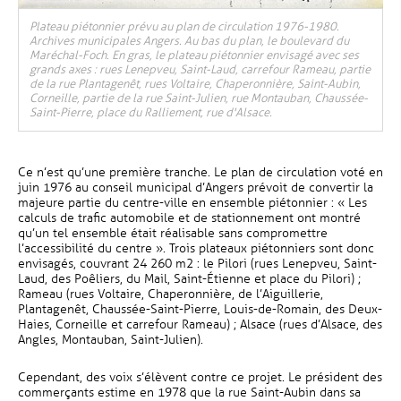
Plateau piétonnier prévu au plan de circulation 1976-1980.
Archives municipales Angers. Au bas du plan, le boulevard du
Maréchal-Foch. En gras, le plateau piétonnier envisagé avec ses
grands axes : rues Lenepveu, Saint-Laud, carrefour Rameau, partie
de la rue Plantagenêt, rues Voltaire, Chaperonnière, Saint-Aubin,
Corneille, partie de la rue Saint-Julien, rue Montauban, Chaussée-
Saint-Pierre, place du Ralliement, rue d'Alsace.
Ce n’est qu’une première tranche. Le plan de circulation voté en
juin 1976 au conseil municipal d’Angers prévoit de convertir la
majeure partie du centre-ville en ensemble piétonnier : « Les
calculs de trafic automobile et de stationnement ont montré
qu’un tel ensemble était réalisable sans compromettre
l’accessibilité du centre ». Trois plateaux piétonniers sont donc
envisagés, couvrant 24 260 m2 : le Pilori (rues Lenepveu, Saint-
Laud, des Poêliers, du Mail, Saint-Étienne et place du Pilori) ;
Rameau (rues Voltaire, Chaperonnière, de l’Aiguillerie,
Plantagenêt, Chaussée-Saint-Pierre, Louis-de-Romain, des Deux-
Haies, Corneille et carrefour Rameau) ; Alsace (rues d’Alsace, des
Angles, Montauban, Saint-Julien).
Cependant, des voix s’élèvent contre ce projet. Le président des
commerçants estime en 1978 que la rue Saint-Aubin dans sa