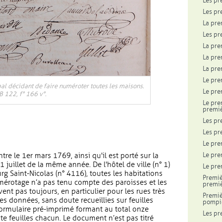
Les pr
Les pr
La pre
Les pr
La pre
La pre
La pre
Le pre
al décidant de faire numéroter toutes les maisons.
Le pre
 122, f° 166 v°.
Le pre
premiè
Les pr
Les pr
Le pre
Le pre
tre le 1er mars 1769, ainsi qu'il est porté sur la
juillet de la même année. De l'hôtel de ville (n° 1)
Le pre
g Saint-Nicolas (n° 4116), toutes les habitations
Premiè
érotage n’a pas tenu compte des paroisses et les
premiè
t pas toujours, en particulier pour les rues très
Premiè
s données, sans doute recueillies sur feuilles
pompi
formulaire pré-imprimé formant au total onze
Les pr
te feuilles chacun. Le document n’est pas titré