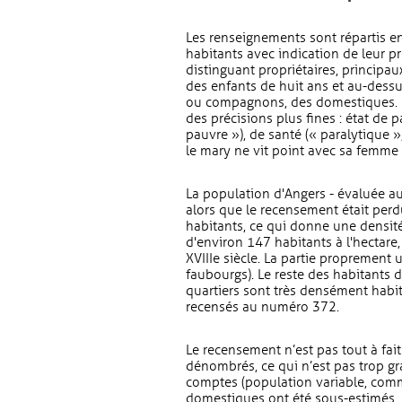
Les renseignements sont répartis e
habitants avec indication de leur pr
distinguant propriétaires, principau
des enfants de huit ans et au-dessu
ou compagnons, des domestiques. U
des précisions plus fines : état de 
pauvre »), de santé (« paralytique »
le mary ne vit point avec sa femme 
La population d'Angers - évaluée au
alors que le recensement était perd
habitants, ce qui donne une densi
d'environ 147 habitants à l'hectar
XVIIIe siècle. La partie proprement
faubourgs). Le reste des habitants 
quartiers sont très densément habit
recensés au numéro 372.
Le recensement n’est pas tout à fai
dénombrés, ce qui n’est pas trop gr
comptes (population variable, comme
domestiques ont été sous-estimés. E