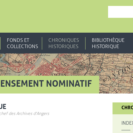
, OUVRE UNE N
FONDS ET
CHRONIQUES
BIBLIOTHÈQUE
COLLECTIONS
HISTORIQUES
HISTORIQUE
CENSEMENT NOMINATIF
UE
CHRO
 chef des Archives d'Angers
INDE