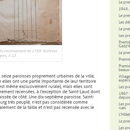
Le pre
1945, 
Le pre
Les dé
Le pre
Les pr
Premiè
Gadz'A
du recensement de 1769. Archives
La pre
rs, II 13.
Premiè
Premie
beaux-
 seize paroisses proprement urbaines de la ville,
Villag
expéri
re elles ont une partie importante de leur territoire
est même exclusivement rurale), mais elles sont
Les pr
èrement recensées, à l'exception de Saint-Laud dont
1967 :
laissée de côté. Une dix-septième paroisse, Saint-
depuis
rg très peuplé, n'est pas considérée comme
Les pr
iement de la taille et n'est pas recensée avec le
rues
L'Hôte
La pre
Les pr