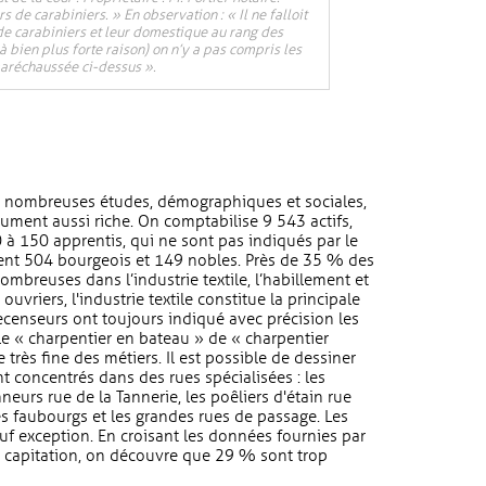
rs de carabiniers. » En observation : « Il ne falloit
de carabiniers et leur domestique au rang des
 à bien plus forte raison) on n’y a pas compris les
 maréchaussée ci-dessus ».
e nombreuses études, démographiques et sociales,
ument aussi riche. On comptabilise 9 543 actifs,
0 à 150 apprentis, qui ne sont pas indiqués par le
tent 504 bourgeois et 149 nobles. Près de 35 % des
ombreuses dans l’industrie textile, l’habillement et
uvriers, l'industrie textile constitue la principale
s recenseurs ont toujours indiqué avec précision les
le « charpentier en bateau » de « charpentier
très fine des métiers. Il est possible de dessiner
 concentrés dans des rues spécialisées : les
neurs rue de la Tannerie, les poêliers d'étain rue
es faubourgs et les grandes rues de passage. Les
auf exception. En croisant les données fournies par
la capitation, on découvre que 29 % sont trop