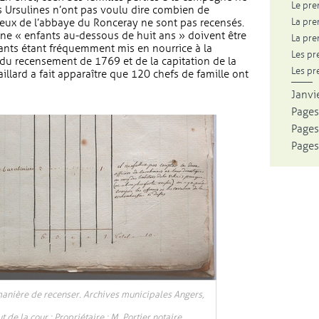
Le pre
s Ursulines n’ont pas voulu dire combien de
La pre
eux de l’abbaye du Ronceray ne sont pas recensés.
lonne « enfants au-dessous de huit ans » doivent être
La pre
fants étant fréquemment mis en nourrice à la
Les pr
du recensement de 1769 et de la capitation de la
Les pr
ard a fait apparaître que 120 chefs de famille ont
Janvie
Pages
Pages
Pages
manière de recenser. Archives municipales Angers,
de la cour : Propriétaire : M. Portier notaire.