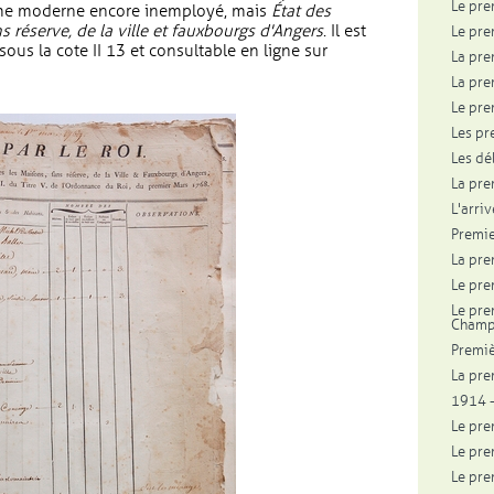
Le pre
rme moderne encore inemployé, mais
État des
 réserve, de la ville et fauxbourgs d'Angers
. Il est
Le pre
ous la cote II 13 et consultable en ligne sur
La pre
 nouvelle fenêtre
La pre
Le pre
Les pr
Les dé
La pre
L'arriv
Premie
La pre
Le pre
Le pre
Cham
Premiè
La pre
1914 -
Le pre
Le pre
Le pre