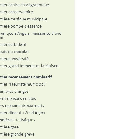
mier centre chorégraphique
mier conservatoire
mière musique municipale
mière pompe à essence
tronique à Angers : naissance d'une
on
mier corbillard
buts du chocolat
mière université
mier grand immeuble : la Maison
mier recensement nominatif
mier "Fleuriste municipal"
emières oranges
res maisons en bois
rs monuments aux morts
mier dîner du Vin d'Anjou
emières statistiques
mière gare
mière grande grève