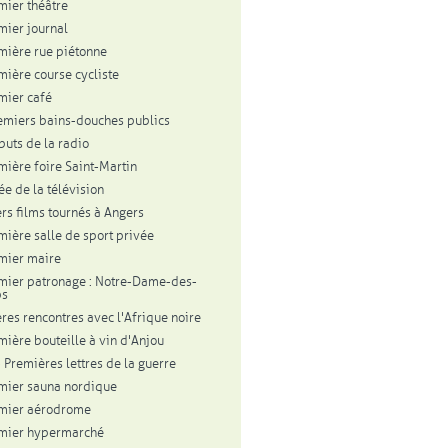
mier théâtre
mier journal
mière rue piétonne
mière course cycliste
mier café
emiers bains-douches publics
buts de la radio
mière foire Saint-Martin
ée de la télévision
rs films tournés à Angers
mière salle de sport privée
mier maire
mier patronage : Notre-Dame-des-
ps
res rencontres avec l'Afrique noire
mière bouteille à vin d'Anjou
 Premières lettres de la guerre
mier sauna nordique
mier aérodrome
mier hypermarché