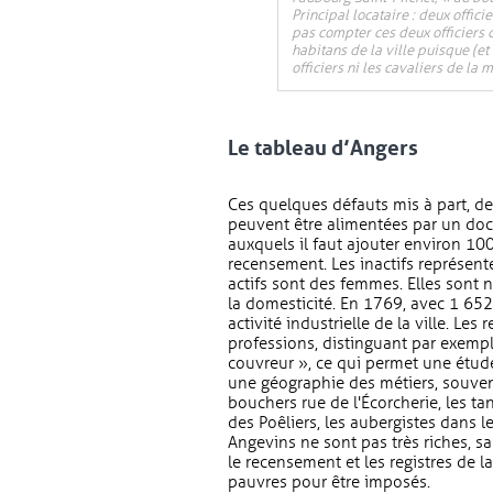
Principal locataire : deux officie
pas compter ces deux officiers 
habitans de la ville puisque (et
officiers ni les cavaliers de la
Le tableau d’Angers
Ces quelques défauts mis à part, d
peuvent être alimentées par un doc
auxquels il faut ajouter environ 10
recensement. Les inactifs représen
actifs sont des femmes. Elles sont n
la domesticité. En 1769, avec 1 652 o
activité industrielle de la ville. Le
professions, distinguant par exemp
couvreur », ce qui permet une étude 
une géographie des métiers, souvent
bouchers rue de l'Écorcherie, les tan
des Poêliers, les aubergistes dans l
Angevins ne sont pas très riches, s
le recensement et les registres de 
pauvres pour être imposés.