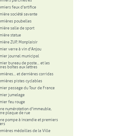
emiers parcmètres
emiers feux d'artifice
mière société savante
emières poubelles
mière salle de sport
mière statue
mière ZUP, Monplaisir
mier verre à vin d'Anjou
mier journal municipal
mier bureau de poste... et les
res boîtes aux lettres
emières... et dernières corridas
emières pistes cyclables
mier passage du Tour de France
mier jumelage
mier feu rouge
re numérotation d'immeuble,
re plaque de rue
re pompe à incendie et premiers
ers
emières médailles de la Ville