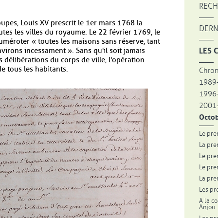
RECH
oupes, Louis XV prescrit le 1er mars 1768 la
DERN
es les villes du royaume. Le 22 février 1769, le
uméroter « toutes les maisons sans réserve, tant
LES 
nvirons incessament ». Sans qu'il soit jamais
délibérations du corps de ville, l'opération
e tous les habitants.
Chron
1989
1996
2001-
Octo
Le pre
La pre
Le pre
Le pre
La pre
Les pr
A la c
Anjou