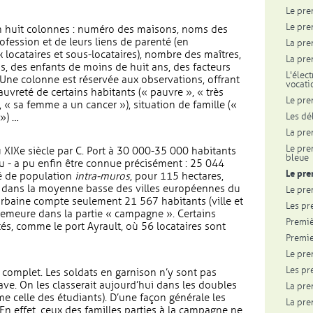
Le pre
Le pre
n huit colonnes : numéro des maisons, noms des
ofession et de leurs liens de parenté (en
La pre
x locataires et sous-locataires), nombre des maîtres,
La pre
s, des enfants de moins de huit ans, des facteurs
L'élec
ne colonne est réservée aux observations, offrant
vocati
pauvreté de certains habitants (« pauvre », « très
Le pre
, « sa femme a un cancer »), situation de famille («
Les dé
») …
La pre
Le pre
 XIXe siècle par C. Port à 30 000-35 000 habitants
bleue
u - a pu enfin être connue précisément : 25 044
Le pre
té de population
intra-muros
, pour 115 hectares,
e, dans la moyenne basse des villes européennes du
Le pre
 urbaine compte seulement 21 567 habitants (ville et
Les pr
demeure dans la partie « campagne ». Certains
Premiè
és, comme le port Ayrault, où 56 locataires sont
Premie
Le pre
Les pr
t complet. Les soldats en garnison n’y sont pas
ave. On les classerait aujourd’hui dans les doubles
La pre
 celle des étudiants). D’une façon générale les
La pre
n effet, ceux des familles parties à la campagne ne