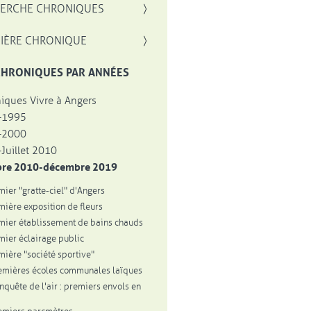
, OUVRE UNE NOUVELLE FENÊTRE
ERCHE CHRONIQUES
IÈRE CHRONIQUE
CHRONIQUES PAR ANNÉES
iques Vivre à Angers
-1995
-2000
Juillet 2010
bre 2010-décembre 2019
mier "gratte-ciel" d'Angers
mière exposition de fleurs
mier établissement de bains chauds
mier éclairage public
mière "société sportive"
emières écoles communales laïques
onquête de l'air : premiers envols en