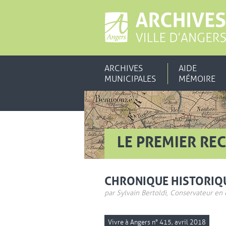
ARCHIVES
AIDE
MUNICIPALES
MÉMOIRE
LE PREMIER RE
CHRONIQUE HISTORIQ
par Sylvain Bertoldi, Conservateur en
Vivre à Angers n° 415, avril 2018