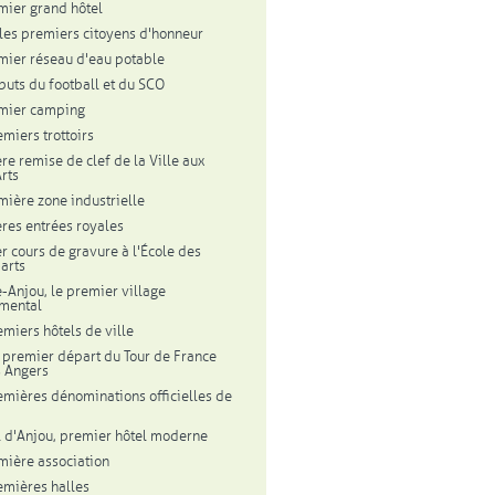
mier grand hôtel
les premiers citoyens d'honneur
mier réseau d'eau potable
buts du football et du SCO
mier camping
emiers trottoirs
re remise de clef de la Ville aux
rts
mière zone industrielle
res entrées royales
r cours de gravure à l'École des
arts
e-Anjou, le premier village
mental
emiers hôtels de ville
 premier départ du Tour de France
 Angers
emières dénominations officielles de
l d'Anjou, premier hôtel moderne
mière association
emières halles