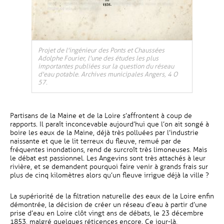
Projet de l'ingénieur des Ponts et Chaussées
Adolphe Fourier, l'une des études les plus
importantes publiées sur la question du réseau
d'eau potable. Archives municipales Angers, 4 O
57.
Partisans de la Maine et de la Loire s’affrontent à coup de
rapports. Il paraît inconcevable aujourd’hui que l’on ait songé à
boire les eaux de la Maine, déjà très polluées par l’industrie
naissante et que le lit terreux du fleuve, remué par de
fréquentes inondations, rend de surcroît très limoneuses. Mais
le débat est passionnel. Les Angevins sont très attachés à leur
rivière, et se demandent pourquoi faire venir à grands frais sur
plus de cinq kilomètres alors qu’un fleuve irrigue déjà la ville ?
La supériorité de la filtration naturelle des eaux de la Loire enfin
démontrée, la décision de créer un réseau d’eau à partir d’une
prise d’eau en Loire clôt vingt ans de débats, le 23 décembre
1853, malgré quelques réticences encore. Ce jour-là,