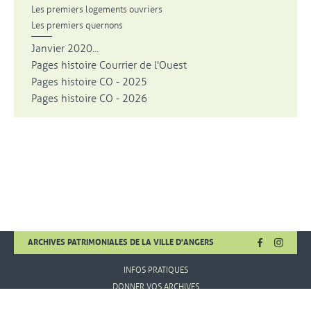
Les premiers logements ouvriers
Les premiers quernons
Janvier 2020...
Pages histoire Courrier de l'Ouest
Pages histoire CO - 2025
Pages histoire CO - 2026
FACEBOOK
, OUVRE UNE
INSTA
, OUVR
ARCHIVES PATRIMONIALES DE LA VILLE D'ANGERS
INFOS PRATIQUES
DONNER VOS ARCHIVES
MENTIONS LÉGALES