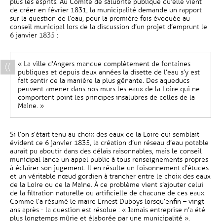
plus les esprits. Au Comité de salubrité publique qu’elle vient
de créer en février 1831, la municipalité demande un rapport
sur la question de l’eau, pour la première fois évoquée au
conseil municipal lors de la discussion d’un projet d’emprunt le
6 janvier 1835 :
« La ville d’Angers manque complètement de fontaines
publiques et depuis deux années la disette de l’eau s’y est
fait sentir de la manière la plus gênante. Des aqueducs
peuvent amener dans nos murs les eaux de la Loire qui ne
comportent point les principes insalubres de celles de la
Maine. »
Si l’on s’était tenu au choix des eaux de la Loire qui semblait
évident ce 6 janvier 1835, la création d’un réseau d’eau potable
aurait pu aboutir dans des délais raisonnables, mais le conseil
municipal lance un appel public à tous renseignements propres
à éclairer son jugement. Il en résulte un foisonnement d’études
et un véritable nœud gordien à trancher entre le choix des eaux
de la Loire ou de la Maine. À ce problème vient s’ajouter celui
de la filtration naturelle ou artificielle de chacune de ces eaux.
Comme l’a résumé le maire Ernest Duboys lorsqu’enfin – vingt
ans après - la question est résolue : « Jamais entreprise n’a été
plus longtemps mûrie et élaborée par une municipalité ».