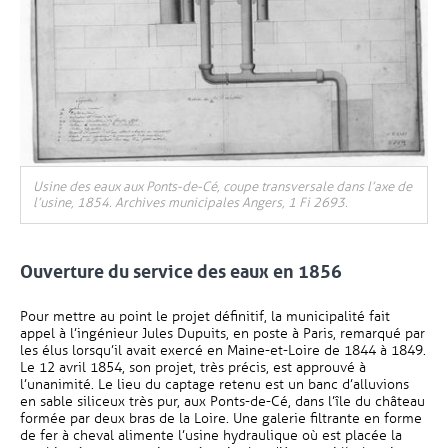
Usine des eaux aux Ponts-de-Cé, coupe transversale dans l’axe de
l’usine, 1854. Archives municipales Angers, 1 Fi 2693.
Ouverture du service des eaux en 1856
Pour mettre au point le projet définitif, la municipalité fait
appel à l’ingénieur Jules Dupuits, en poste à Paris, remarqué par
les élus lorsqu’il avait exercé en Maine-et-Loire de 1844 à 1849.
Le 12 avril 1854, son projet, très précis, est approuvé à
l’unanimité. Le lieu du captage retenu est un banc d’alluvions
en sable siliceux très pur, aux Ponts-de-Cé, dans l’île du château
formée par deux bras de la Loire. Une galerie filtrante en forme
de fer à cheval alimente l’usine hydraulique où est placée la