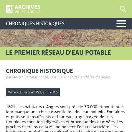
CHRONIQUES HISTORIQUES
LE PREMIER RÉSEAU D'EAU POTABLE
CHRONIQUE HISTORIQUE
par Sylvain Bertoldi, conservateur en chef des Archives d'Angers
Vivre à Angers n° 391, juin 2015
1821. Les habitants d’Angers sont près de 30 000 et pourtant il
leur manque une chose essentielle : de l’eau potable. Fontaines
et puits sont insuffisants et leur eau, trop chargée de sels,
trouble les fonctions digestives et provoque des diarrhées. Les
proches riverains de la Maine boivent l’eau de la rivière. Les
habitants plus aisés font venir celle de la Loire ou se procurent