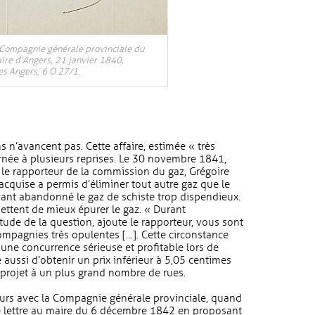
a Compagnie générale provinciale du
ire d’Angers, 21 janvier 1840.
es Angers, 6 O 27/1.
s n’avancent pas. Cette affaire, estimée « très
rnée à plusieurs reprises. Le 30 novembre 1841,
le rapporteur de la commission du gaz, Grégoire
e acquise a permis d’éliminer tout autre gaz que le
ayant abandonné le gaz de schiste trop dispendieux.
ttent de mieux épurer le gaz. « Durant
ude de la question, ajoute le rapporteur, vous sont
ompagnies très opulentes […]. Cette circonstance
 une concurrence sérieuse et profitable lors de
te aussi d’obtenir un prix inférieur à 5,05 centimes
e projet à un plus grand nombre de rues.
ours avec la Compagnie générale provinciale, quand
ne lettre au maire du 6 décembre 1842 en proposant