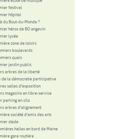
mière école de musique
mier festival
mier hôpital
à du Bout-du-Monde ?
mier héros de BD angevin
mier lycée
mière zone de loisirs
emiers boulevards
emiers quais
mier jardin public
rs arbres de la liberté
 de la démocratie participative
res salles d'exposition
rs magasins en libre-service
r parking en silo
rs arbres d'alignement
mière société d'amis des arts
mier stade
emières halles en bord de Maine
mière gare routière