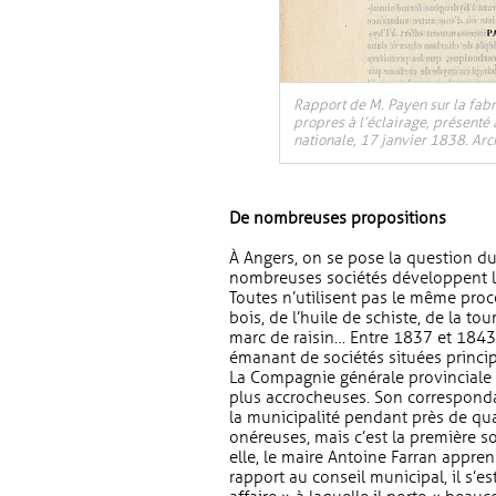
Rapport de M. Payen sur la fabri
propres à l’éclairage, présenté
nationale, 17 janvier 1838. Arc
De nombreuses propositions
À Angers, on se pose la question du
nombreuses sociétés développent le
Toutes n’utilisent pas le même procé
bois, de l’huile de schiste, de la t
marc de raisin… Entre 1837 et 1843,
émanant de sociétés situées princip
La Compagnie générale provinciale d
plus accrocheuses. Son correspondan
la municipalité pendant près de qu
onéreuses, mais c’est la première s
elle, le maire Antoine Farran appre
rapport au conseil municipal, il s’e