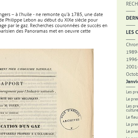
RECH
gers – à l’huile - ne remonte qu’à 1785, une date
DERN
de Philippe Lebon au début du XIXe siècle pour
age par le gaz. Recherches couronnées de succès en
arisien des Panoramas met en oeuvre cette
LES 
Chron
1989
1996
2001-
Octo
Janvi
Les pr
Le pre
Les pr
cultur
Le fle
La pre
Le pre