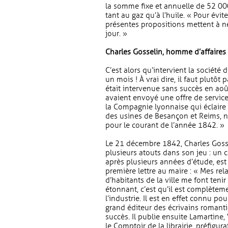
la somme fixe et annuelle de 52 000 
tant au gaz qu’à l’huile. « Pour évit
présentes propositions mettent à né
jour. »
Charles Gosselin, homme d’affaires
C’est alors qu’intervient la sociét
un mois ! À vrai dire, il faut plutôt 
était intervenue sans succès en août
avaient envoyé une offre de service
la Compagnie lyonnaise qui éclaire
des usines de Besançon et Reims, no
pour le courant de l’année 1842. »
Le 21 décembre 1842, Charles Gossel
plusieurs atouts dans son jeu : un c
après plusieurs années d’étude, est 
première lettre au maire : « Mes re
d’habitants de la ville me font tenir
étonnant, c’est qu’il est complète
l’industrie. Il est en effet connu p
grand éditeur des écrivains romanti
succès. Il publie ensuite Lamartine,
le Comptoir de la librairie, préfigura