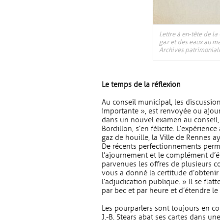
Lettre à en-tête de l
gaz et des eaux au ma
Archives patrimonial
Le temps de la réflexion
Au conseil municipal, les discussion
importante », est renvoyée ou ajou
dans un nouvel examen au conseil, 
Bordillon, s’en félicite. L’expérienc
gaz de houille, la Ville de Rennes 
De récents perfectionnements perme
l’ajournement et le complément d’ét
parvenues les offres de plusieurs c
vous a donné la certitude d’obtenir
l’adjudication publique. » Il se flat
par bec et par heure et d’étendre l
Les pourparlers sont toujours en c
J.-B. Stears abat ses cartes dans u