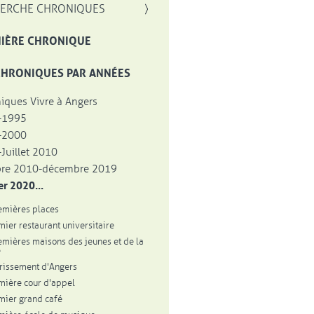
, OUVRE UNE NOUVELLE FENÊTRE
ERCHE CHRONIQUES
IÈRE CHRONIQUE
CHRONIQUES PAR ANNÉES
iques Vivre à Angers
-1995
-2000
Juillet 2010
bre 2010-décembre 2019
er 2020...
emières places
mier restaurant universitaire
emières maisons des jeunes et de la
e
urissement d'Angers
mière cour d'appel
mier grand café