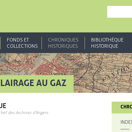
, OUVRE UNE N
FONDS ET
CHRONIQUES
BIBLIOTHÈQUE
COLLECTIONS
HISTORIQUES
HISTORIQUE
CLAIRAGE AU GAZ
UE
CHRO
chef des Archives d'Angers
INDE