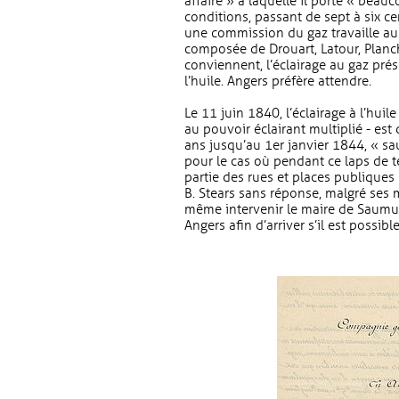
affaire » à laquelle il porte « beauc
conditions, passant de sept à six ce
une commission du gaz travaille au
composée de Drouart, Latour, Planch
conviennent, l’éclairage au gaz pré
l’huile. Angers préfère attendre.
Le 11 juin 1840, l’éclairage à l’hui
au pouvoir éclairant multiplié - es
ans jusqu’au 1er janvier 1844, « sa
pour le cas où pendant ce laps de te
partie des rues et places publiques l’
B. Stears sans réponse, malgré ses mul
même intervenir le maire de Saumur, 
Angers afin d’arriver s’il est possi