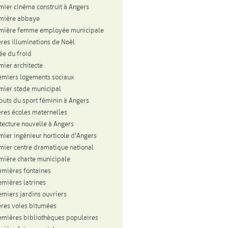
mier cinéma construit à Angers
mière abbaye
emière femme employée municipale
res illuminations de Noël
vée du froid
mier architecte
emiers logements sociaux
mier stade municipal
buts du sport féminin à Angers
res écoles maternelles
itecture nouvelle à Angers
mier ingénieur horticole d'Angers
mier centre dramatique national
mière charte municipale
emières fontaines
emières latrines
emiers jardins ouvriers
res voies bitumées
emières bibliothèques populaires