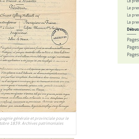
La pre
Le pre
La pre
La pre
Débuts
Pages
Pages
Pages
pagnie générale et provinciale pour le
ctobre 1839. Archives patrimoniales