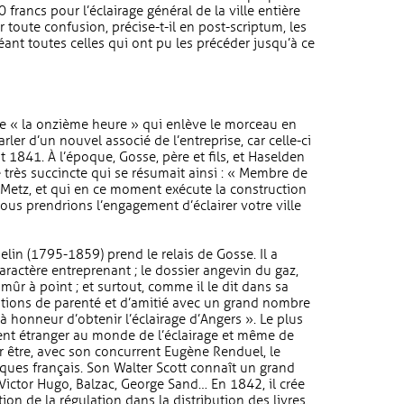
francs pour l’éclairage général de la ville entière
er toute confusion, précise-t-il en post-scriptum, les
ant toutes celles qui ont pu les précéder jusqu’à ce
é de « la onzième heure » qui enlève le morceau en
parler d’un nouvel associé de l’entreprise, car celle-ci
 1841. À l’époque, Gosse, père et fils, et Haselden
 très succincte qui se résumait ainsi : « Membre de
 Metz, et qui en ce moment exécute la construction
us prendrions l’engagement d’éclairer votre ville
in (1795-1859) prend le relais de Gosse. Il a
aractère entreprenant ; le dossier angevin du gaz,
mûr à point ; et surtout, comme il le dit dans sa
lations de parenté et d’amitié avec un grand nombre
 à honneur d’obtenir l’éclairage d’Angers ». Le plus
ment étranger au monde de l’éclairage et même de
our être, avec son concurrent Eugène Renduel, le
ques français. Son Walter Scott connaît un grand
 Victor Hugo, Balzac, George Sand… En 1842, il crée
tion de la régulation dans la distribution des livres.