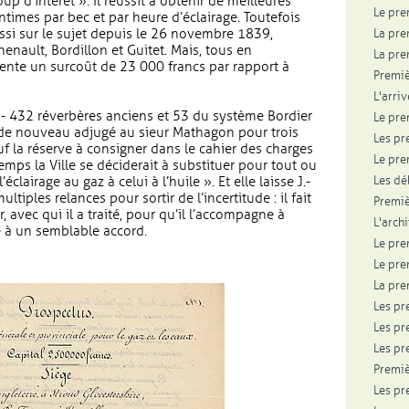
oup d’intérêt ». Il réussit à obtenir de meilleures
Le pre
ntimes par bec et par heure d’éclairage. Toutefois
ssi sur le sujet depuis le 26 novembre 1839,
La pre
enault, Bordillon et Guitet. Mais, tous en
La pr
sente un surcoût de 23 000 francs par rapport à
Premiè
L'arri
le - 432 réverbères anciens et 53 du système Bordier
Le pre
t de nouveau adjugé au sieur Mathagon pour trois
Les pr
uf la réserve à consigner dans le cahier des charges
Le pre
mps la Ville se déciderait à substituer pour tout ou
Les dé
éclairage au gaz à celui à l’huile ». Et elle laisse J.-
tiples relances pour sortir de l’incertitude : il fait
Premiè
avec qui il a traité, pour qu’il l’accompagne à
L'arch
ble à un semblable accord.
Le pre
Le pre
La pre
Les pr
Les pr
Les pr
Premiè
Les pr