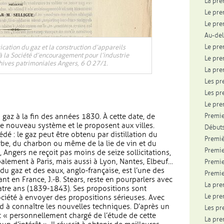
La pre
Le pre
Le pre
Au-del
Le pre
cation du gaz et la construction d’appareils
 à la Société d’encouragement pour l’industrie
Le pre
hives patrimoniales Angers, 6 O 27/1.
La pre
Les pr
Les pr
Le pre
Premie
 gaz à la fin des années 1830. À cette date, de
 nouveau système et le proposent aux villes.
Débuts
dé : le gaz peut être obtenu par distillation du
Premiè
ourbe, du charbon ou même de la lie de vin et du
Premie
 Angers ne reçoit pas moins de seize sollicitations,
alement à Paris, mais aussi à Lyon, Nantes, Elbeuf…
Premie
u gaz et des eaux, anglo-française, est l’une des
Premie
t en France, J.-B. Stears, reste en pourparlers avec
La pre
atre ans (1839-1843). Ses propositions sont
Le pre
ociété à envoyer des propositions sérieuses. Avec
nd à connaître les nouvelles techniques. D’après un
Les pr
st « personnellement chargé de l’étude de cette
La pre