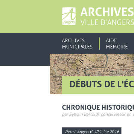
ARCHIVES
AIDE
MUNICIPALES
MÉMOIRE
DÉBUTS DE L'É
CHRONIQUE HISTORIQ
par Sylvain Bertoldi, conservateur en 
Vivre à Angers
n° 479, été 2026