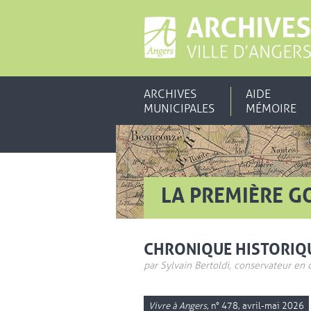
ARCHIVES
AIDE
MUNICIPALES
MÉMOIRE
LA PREMIÈRE G
CHRONIQUE HISTORIQ
par Sylvain Bertoldi, conservateur en 
Vivre à Angers
, n° 478, avril-mai 2026