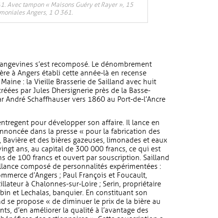
1. Avec tampon « Maisons Guéry et Rayer », 15
moniales Angers, 1 O 361.
s angevines s’est recomposé. Le dénombrement
ère à Angers établi cette année-là en recense
Maine : la Vieille Brasserie de Sailland avec huit
réées par Jules Dhersignerie près de la Basse-
ar André Schaffhauser vers 1860 au Port-de-l’Ancre
tregent pour développer son affaire. Il lance en
noncée dans la presse « pour la fabrication des
, Bavière et des bières gazeuses, limonades et eaux
vingt ans, au capital de 300 000 francs, ce qui est
s de 100 francs et ouvert par souscription. Sailland
eillance composé de personnalités expérimentées :
mmerce d’Angers ; Paul François et Foucault,
illateur à Chalonnes-sur-Loire ; Serin, propriétaire
ubin et Lechalas, banquier. En constituant son
nd se propose « de diminuer le prix de la bière au
nts, d’en améliorer la qualité à l’avantage des