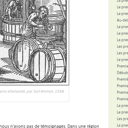
La pre
Le pre
Le pre
Au-del
Le pre
Le pre
La pre
Les pr
Les pr
Le pre
Premie
Débuts
Premiè
Premie
serie allemande, par Jost Amman, 1568.
Premie
Premie
La pre
Le pre
Les pr
La pre
s, nous n’avons pas de témoignages. Dans une région