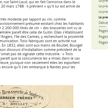
La pre
, rue Saint-Laud, qui en fait l’annonce dans le
20 mars 1788 : il prévient « qu’il lui est arrivé de
Le pre
.
La pre
La pre
très modeste par rapport au vin, comme
Débuts
pprovisionnement présumé existant chez les habitants
 2 200 000 litres de vin – des brasseries ont vu le
Pages
mière paraît être celle de Guilin. Elles s’établissent
’Angers, l’île des Carmes, y recherchant la proximité
Pages
mmunication. Trois fabriques sont en activité rue
Pages
. En 1832, elles sont aux mains de Boullet, Bourget
 son discours d’installation comme président de la
’omet pas de signaler cette industrie : « Trois
l paraît que la concurrence les a mises dans le cas
érieure, puisque non seulement elles les exportent
s encore qu’il s’en embarque à Nantes pour les