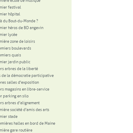
mière école de musique
mier festival
mier hôpital
à du Bout-du-Monde ?
mier héros de BD angevin
mier lycée
mière zone de loisirs
emiers boulevards
emiers quais
mier jardin public
rs arbres de la liberté
 de la démocratie participative
res salles d'exposition
rs magasins en libre-service
r parking en silo
rs arbres d'alignement
mière société d'amis des arts
mier stade
emières halles en bord de Maine
mière gare routière