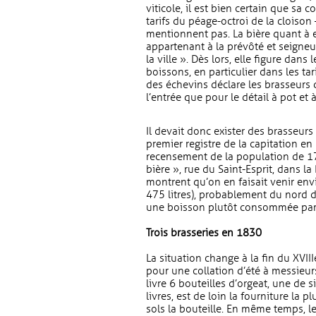
viticole, il est bien certain que sa
tarifs du péage-octroi de la cloison
mentionnent pas. La bière quant à el
appartenant à la prévôté et seigneu
la ville ». Dès lors, elle figure dans
boissons, en particulier dans les ta
des échevins déclare les brasseurs d
l’entrée que pour le détail à pot et à
Il devait donc exister des brasseur
premier registre de la capitation e
recensement de la population de 1
bière », rue du Saint-Esprit, dans la
montrent qu’on en faisait venir en
475 litres), probablement du nord 
une boisson plutôt consommée par l
Trois brasseries en 1830
La situation change à la fin du XVIII
pour une collation d’été à messieurs 
livre 6 bouteilles d’orgeat, une de s
livres, est de loin la fourniture la 
sols la bouteille. En même temps, l