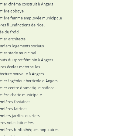
mier cinéma construit à Angers
mière abbaye
emière femme employée municipale
res illuminations de Noël
vée du froid
mier architecte
emiers logements sociaux
mier stade municipal
buts du sport féminin à Angers
res écoles maternelles
itecture nouvelle à Angers
mier ingénieur horticole d'Angers
mier centre dramatique national
mière charte municipale
emières fontaines
emières latrines
emiers jardins ouvriers
res voies bitumées
emières bibliothèques populaires