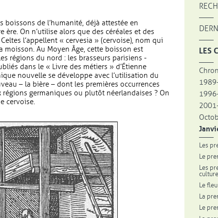
RECH
es boissons de l’humanité, déjà attestée en
DERN
ère. On n’utilise alors que des céréales et des
Celtes l’appellent « cervesia » (cervoise), nom qui
a moisson. Au Moyen Âge, cette boisson est
LES 
s régions du nord : les brasseurs parisiens -
bliés dans le « Livre des métiers » d’Étienne
Chron
ique nouvelle se développe avec l’utilisation du
1989
eau – la bière – dont les premières occurrences
x régions germaniques ou plutôt néerlandaises ? On
1996
ue cervoise.
2001-
Octo
Janvi
Les pr
Le pre
Les pr
cultur
Le fle
La pre
Le pre