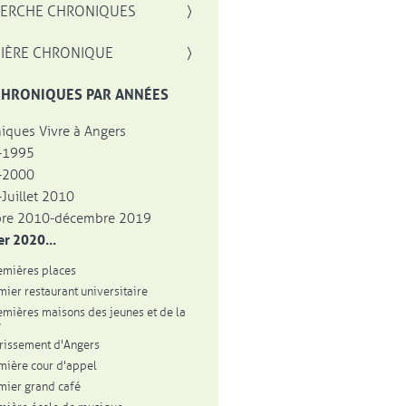
, OUVRE UNE NOUVELLE FENÊTRE
ERCHE CHRONIQUES
IÈRE CHRONIQUE
CHRONIQUES PAR ANNÉES
iques Vivre à Angers
-1995
-2000
Juillet 2010
bre 2010-décembre 2019
er 2020...
emières places
mier restaurant universitaire
emières maisons des jeunes et de la
e
urissement d'Angers
mière cour d'appel
mier grand café