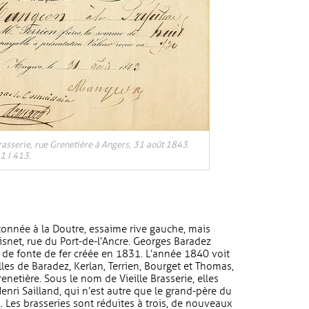
Brasserie, rue Grenetière à Angers, 31 août 1843.
1 I 413.
ntonnée à la Doutre, essaime rive gauche, mais
isnet, rue du Port-de-l’Ancre. Georges Baradez
e de fonte de fer créée en 1831. L’année 1840 voit
elles de Baradez, Kerlan, Terrien, Bourget et Thomas,
enetière. Sous le nom de Vieille Brasserie, elles
enri Sailland, qui n’est autre que le grand-père du
Les brasseries sont réduites à trois, de nouveaux