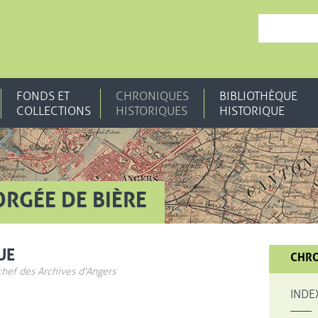
, OUVRE UNE N
FONDS ET
CHRONIQUES
BIBLIOTHÈQUE
COLLECTIONS
HISTORIQUES
HISTORIQUE
ORGÉE DE BIÈRE
UE
CHRO
chef des Archives d'Angers
INDE