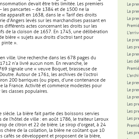
 consommation devait être très limitée. Les premiers
Le pre
 – les pancartes – de 1384 et de 1500 ne la
La pre
le apparaît en 1638, dans le « Tarif des droits
La pr
rie d’Angers levés sur les marchandises passant en
Premiè
 les différents actes concernant les droits sur les
rifs de la cloison de 1657. En 1745, une délibération
L'arri
e bière « sujets aux droits d’octroi tant pour
Le pre
 pinte ».
Les pr
Le pre
s en ville. Une recherche dans les 678 pages du
Les dé
n 1712 n’a livré aucun nom. En revanche, le
Premiè
769 signale une « veuve Boquet, brasseuse de
 Doutre. Autour de 1761, les archives de l’octroi
L'arch
viron 200 barriques (ou pipes, d’une contenance de
Le pre
de la France. Activité et commerce modestes pour
Le pre
es classes populaires.
La pre
Les pr
Les pr
e siècle. La bière fait partie des boissons servies
Les pr
de l’hôtel de ville : en août 1786, le traiteur Leroux
irop de citron et 22 de bière. Le sirop d’orgeat, à 24
Premiè
plus chère de la collation, la bière ne coûtant que 10
Les pr
es cafés se développent et proposent de la bière,