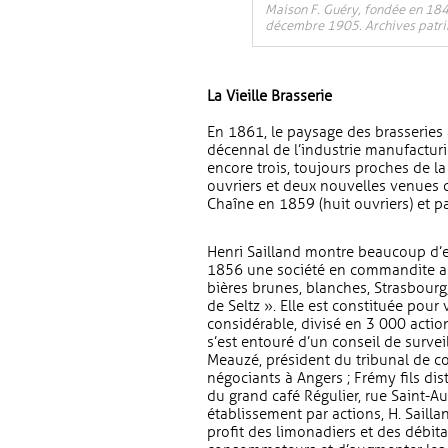
Maison F. Guéry, fondée en 184
décembre 1905. Archives patri
La Vieille Brasserie
En 1861, le paysage des brasserie
décennal de l’industrie manufacturi
encore trois, toujours proches de la 
ouvriers et deux nouvelles venues c
Chaîne en 1859 (huit ouvriers) et p
Henri Sailland montre beaucoup d’en
1856 une société en commandite an
bières brunes, blanches, Strasbourg
de Seltz ». Elle est constituée pour 
considérable, divisé en 3 000 action
s’est entouré d’un conseil de surv
Meauzé, président du tribunal de co
négociants à Angers ; Frémy fils dist
du grand café Régulier, rue Saint-A
établissement par actions, H. Sailla
profit des limonadiers et des débita