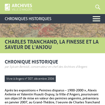
CHRONIQUES HISTORIQUES
CHARLES TRANCHAND, LA FINESSE ET LA
SAVEUR DE L'ANJOU
CHRONIQUE HISTORIQUE
par Sylvain Bertoldi, conservateur en chef des Archives d'Angers
Vivre à Angers n° 307, décembre 2006
Après les expositions « Peintres disparus – 1900-2000 », Alexis
Axilette et Valentin Huault-Dupuy, la Ville d’Angers, poursuivant
son objectif de mise en valeur des peintres angevins, présentera
en janvier 2007, au Grand-Théâtre, l’oeuvre de Charles Tranchand