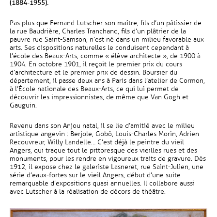
(1884-1955).
Pas plus que Fernand Lutscher son maître, fils d’un pâtissier de
la rue Baudrière, Charles Tranchand, fils d’un plâtrier de la
pauvre rue Saint-Samson, n’est né dans un milieu favorable aux
arts. Ses dispositions naturelles le conduisent cependant à
l’école des Beaux-Arts, comme « élève architecte », de 1900 à
1904. En octobre 1901, il reçoit le premier prix du cours
d’architecture et le premier prix de dessin. Boursier du
département, il passe deux ans à Paris dans l’atelier de Cormon,
à l’École nationale des Beaux-Arts, ce qui lui permet de
découvrir les impressionnistes, de même que Van Gogh et
Gauguin.
Revenu dans son Anjou natal, il se lie d’amitié avec le milieu
artistique angevin : Berjole, Gobô, Louis-Charles Morin, Adrien
Recouvreur, Willy Landelle… C’est déjà le peintre du vieil
Angers, qui traque tout le pittoresque des vieilles rues et des
monuments, pour les rendre en vigoureux traits de gravure. Dès
1912, il expose chez le galeriste Lasneret, rue Saint-Julien, une
série d’eaux-fortes sur le vieil Angers, début d’une suite
remarquable d’expositions quasi annuelles. Il collabore aussi
avec Lutscher à la réalisation de décors de théâtre.