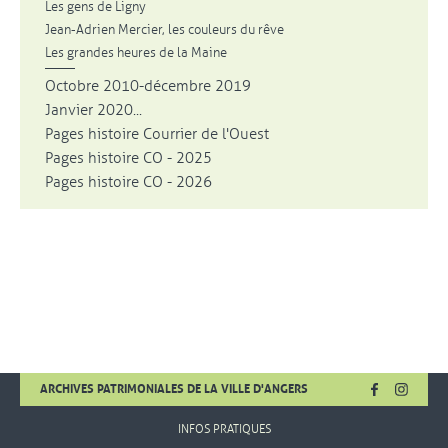
Les gens de Ligny
Jean-Adrien Mercier, les couleurs du rêve
Les grandes heures de la Maine
Octobre 2010-décembre 2019
Janvier 2020...
Pages histoire Courrier de l'Ouest
Pages histoire CO - 2025
Pages histoire CO - 2026
FACEBOOK
, OUVRE UNE
INSTA
, OUVR
ARCHIVES PATRIMONIALES DE LA VILLE D'ANGERS
INFOS PRATIQUES