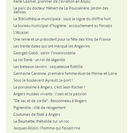
René Gasnier, pionnier de l'aviation en Anjou
Le parc du docteur Hébert de La Rousselière, jardin des
délices
La Bibliothèque municipale : sous le signe du chiffre huit
Le bureau municipal d'hygiène : accouchement au forceps
L'Alcazar
Une reine et un président pour la fête des Vins de France
Les trente dates qui ont marqué les Angevins
Georges Gobô : saisir l'insaisissable
Le roi René : un roi de légende
Les bateaux-lavoirs : caqueteuse flottille
Germaine Canonne, première femme élue de Maine-et-Loire
Sous le boulevard Ayrault, le port !
La porcelaine à Angers, c'est Jean Rocher !
Angers musées vivants : l'oeil et la passion
"De sac et de corde" : Bessonneau à Angers
Pignerolle : cité de relogement
Coutumes de Noël à Angers
La Baumette, thébaïde sur un roc
Jacques Allain, l'homme qui faisait rire