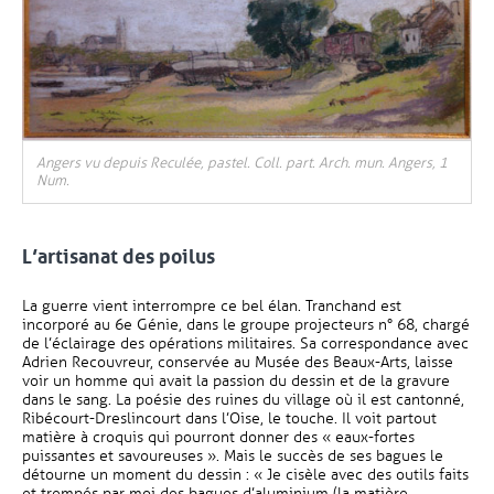
Angers vu depuis Reculée, pastel. Coll. part. Arch. mun. Angers, 1
Num.
L’artisanat des poilus
La guerre vient interrompre ce bel élan. Tranchand est
incorporé au 6e Génie, dans le groupe projecteurs n° 68, chargé
de l’éclairage des opérations militaires. Sa correspondance avec
Adrien Recouvreur, conservée au Musée des Beaux-Arts, laisse
voir un homme qui avait la passion du dessin et de la gravure
dans le sang. La poésie des ruines du village où il est cantonné,
Ribécourt-Dreslincourt dans l’Oise, le touche. Il voit partout
matière à croquis qui pourront donner des « eaux-fortes
puissantes et savoureuses ». Mais le succès de ses bagues le
détourne un moment du dessin : « Je cisèle avec des outils faits
et trempés par moi des bagues d’aluminium (la matière