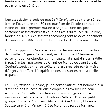
trente ans pour mieux faire connaître les musées de la ville et le
patrimoine en général.
Une association d’amis de musée ? On n’y songeait bien sûr pas
lors de l’ouverture en 1801 du muséum de l’école centrale de
Maine-et-Loire, premier musée d’Angers. L’une des plus
anciennes associations est celle des Amis du musée du Louvre,
fondée en 1897. Ces sociétés accompagnent le développement
des musées au XXe siècle et la recherche de nouveaux publics.
En 1967 apparaît la Société des amis des musées et collections
de la ville d’Angers. Cependant, sa création le 13 février est
purement conjoncturelle, et municipale : il s’agit d’aider la Ville
à acquérir les tapisseries du Chant du Monde de Jean Lurçat.
Quoiqu’association loi de 1901, elle est présidée par le maire
d’Angers, Jean Turc. L’acquisition des tapisseries réalisée, elle
disparaît.
En 1973, Viviane Huchard, jeune conservatrice, est nommée à la
direction des musées où elle s’emploie à réveiller les beaux
endormis. Pour réfléchir à leur dynamisation grâce à une
association relais, elle réunit autour d’elle en 1978 un petit
groupe : Violette Cointreau, Marie-Thérèse Giffard, Florence
Soulez-Larivière, Marie-Thérèse Moignet, Jacques Maillard,