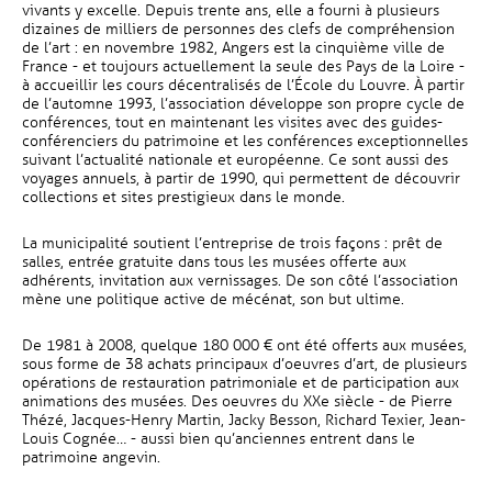
vivants y excelle. Depuis trente ans, elle a fourni à plusieurs
dizaines de milliers de personnes des clefs de compréhension
de l’art : en novembre 1982, Angers est la cinquième ville de
France - et toujours actuellement la seule des Pays de la Loire -
à accueillir les cours décentralisés de l’École du Louvre. À partir
de l’automne 1993, l’association développe son propre cycle de
conférences, tout en maintenant les visites avec des guides-
conférenciers du patrimoine et les conférences exceptionnelles
suivant l’actualité nationale et européenne. Ce sont aussi des
voyages annuels, à partir de 1990, qui permettent de découvrir
collections et sites prestigieux dans le monde.
La municipalité soutient l’entreprise de trois façons : prêt de
salles, entrée gratuite dans tous les musées offerte aux
adhérents, invitation aux vernissages. De son côté l’association
mène une politique active de mécénat, son but ultime.
De 1981 à 2008, quelque 180 000 € ont été offerts aux musées,
sous forme de 38 achats principaux d’oeuvres d’art, de plusieurs
opérations de restauration patrimoniale et de participation aux
animations des musées. Des oeuvres du XXe siècle - de Pierre
Thézé, Jacques-Henry Martin, Jacky Besson, Richard Texier, Jean-
Louis Cognée… - aussi bien qu’anciennes entrent dans le
patrimoine angevin.