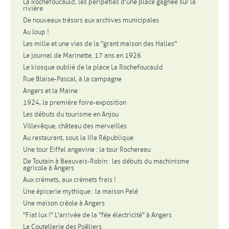
La Rochefoucauld, les péripéties d'une place gagnée sur la
rivière
De nouveaux trésors aux archives municipales
Au loup !
Les mille et une vies de la "grant maison des Halles"
Le journal de Marinette, 17 ans en 1926
Le kiosque oublié de la place La Rochefoucauld
Rue Blaise-Pascal, à la campagne
Angers et la Maine
1924, la première foire-exposition
Les débuts du tourisme en Anjou
Villevêque, château des merveilles
Au restaurant, sous la IIIe République
Une tour Eiffel angevine : la tour Rochereau
De Toutain à Beauvais-Robin : les débuts du machinisme
agricole à Angers
Aux crémets, aux crémets frais !
Une épicerie mythique : la maison Pelé
Une maison créole à Angers
"Fiat lux !" L'arrivée de la "fée électricité" à Angers
La Coutellerie des Poêliers