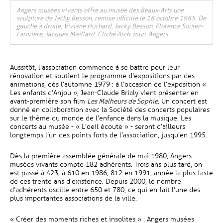
Angers musées vivants offre au musée des Beaux-Arts une
sculpture de Jacky Besson, remise officille le 18 octobre 1985. De
gauche à droite, Viviane Huchard, Jacky Besson, Florence Soulez-
Larivière, Jacques Maillard. Cliché Arch. mun. Angers.
Aussitôt, l’association commence à se battre pour leur
rénovation et soutient le programme d’expositions par des
animations, dès l’automne 1979 : à l’occasion de l’exposition «
Les enfants d’Anjou », Jean-Claude Brialy vient présenter en
avant-première son film
Les Malheurs de Sophie
. Un concert est
donné en collaboration avec la Société des concerts populaires
sur le thème du monde de l’enfance dans la musique. Les
concerts au musée - « L’oeil écoute » - seront d’ailleurs
longtemps l’un des points forts de l’association, jusqu’en 1995.
Dès la première assemblée générale de mai 1980, Angers
musées vivants compte 182 adhérents. Trois ans plus tard, on
est passé à 423, à 610 en 1986, 812 en 1991, année la plus faste
de ces trente ans d’existence. Depuis 2000, le nombre
d’adhérents oscille entre 650 et 780, ce qui en fait l’une des
plus importantes associations de la ville.
« Créer des moments riches et insolites » : Angers musées