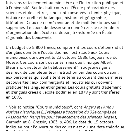
fois sans rattachement au ministère de l’Instruction publique et
à l'université. Sur les huit cours de l'École préparatoire des
sciences et des lettres, cinq sont conservés : chimie, physique,
histoire naturelle et botanique, histoire et géographie,
littérature. Ceux de de mécanique et de mathématiques sont
supprimés. Le cours de dessin sera donné dans le cadre de la
réorganisation de l'école de dessin, transformée en École
régionale des beaux-arts.
Un budget de 8 800 francs, comprenant les cours d'allemand et
d'anglais donnés à l'école Bodinier, est alloué aux Cours
municipaux, qui ouvrent le 23 octobre 1885, toujours rue du
Musée. Ces cours sont destinés, ainsi que l'indique Albert
Bleunard, directeur de l'établissement*, aux jeunes gens
désireux de compléter leur instruction par des cours du soir ;
aux personnes qui souhaitent se tenir au courant des dernières
découvertes ; aux commerçants et industriels qui doivent
pratiquer les langues étrangères. Les cours gratuits d’allemand
et d’anglais créés à l’école Bodinier en 1879 y sont transférés
en 1893.
* Voir sa notice "Cours municipaux", dans
Angers et l'Anjou.
Notices historiques [...] rédigées à l'occasion du 32e congrès de
l'Association française pour l'avancement des sciences
, Angers,
Germain et G. Grassin, 1903, p. 406. La date du 15 octobre
indiquée pour l'ouverture des cours n'est qu'une date théorique.