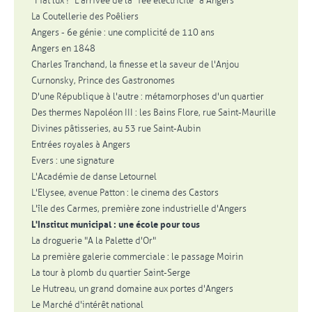
"Fiat lux !" L'arrivée de la "fée électricité" à Angers
La Coutellerie des Poêliers
Angers - 6e génie : une complicité de 110 ans
Angers en 1848
Charles Tranchand, la finesse et la saveur de l'Anjou
Curnonsky, Prince des Gastronomes
D'une République à l'autre : métamorphoses d'un quartier
Des thermes Napoléon III : les Bains Flore, rue Saint-Maurille
Divines pâtisseries, au 53 rue Saint-Aubin
Entrées royales à Angers
Evers : une signature
L'Académie de danse Letournel
L'Elysee, avenue Patton : le cinema des Castors
L'île des Carmes, première zone industrielle d'Angers
L'Institut municipal : une école pour tous
La droguerie "A la Palette d'Or"
La première galerie commerciale : le passage Moirin
La tour à plomb du quartier Saint-Serge
Le Hutreau, un grand domaine aux portes d'Angers
Le Marché d'intérêt national