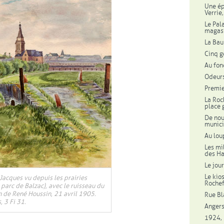
Une ép
Verrie
Le Pal
magas
La Bau
Cinq g
Au fon
Odeurs
Premie
La Roc
place 
De nou
munici
Au lou
Les mi
des Ha
Le jou
elle fenêtre
Le kio
-Jacques vu depuis les prairies
Roche
 parc de Balzac), avec le ruisseau du
n de René Houssin, 21 avril 1905.
Rue Bl
, 3 Fi 31.
Angers
1924, 