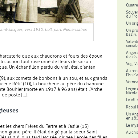
Quatre
Souven
du Fro
Un ori
Saint-Jacques, vers 1910. Coll. part. Numérisation
Un pro
Bazin,
Valent
sensib
Angers,
charcuterie due aux chaudrons et fours des époux
de séc
li cochon tout rose orné de fleurs de saison.
Vog, V
ue. Un échantillon perdu du vieil étal d’antan
Au ren
l'Entr
bu (9), aux cornets de bonbons à un sou, et aux grands
Vernea
picerie Rétif (10), la boucherie au père du chanoine
Leçon d
nte Bouhier (morte en 1917 à 96 ans) était l’Arche
Nicola
s de poste […].
Le vil
Raoul 
gieuses
Un Ang
en 18
Le mys
z les chers Frères du Tertre et à l’asile (13)
on grand-père. Il était dirigé par la soeur Saint-
Au chi
sus qui, plus tard laïcisée, dirigea l’école des filles