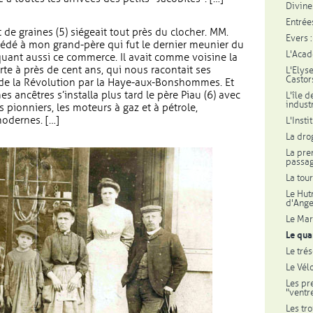
Divine
Entrée
de graines (5) siégeait tout près du clocher. MM.
Evers 
édé à mon grand-père qui fut le dernier meunier du
L'Acad
quant aussi ce commerce. Il avait comme voisine la
rte à près de cent ans, qui nous racontait ses
L'Elys
Castor
 de la Révolution par la Haye-aux-Bonshommes. Et
s ancêtres s’installa plus tard le père Piau (6) avec
L'île 
indust
s pionniers, les moteurs à gaz et à pétrole,
odernes. […]
L'Insti
La dro
La pre
passag
La tou
Le Hut
d'Ange
Le Mar
Le qua
Le tré
Le Vél
Les pr
"ventr
Les tr