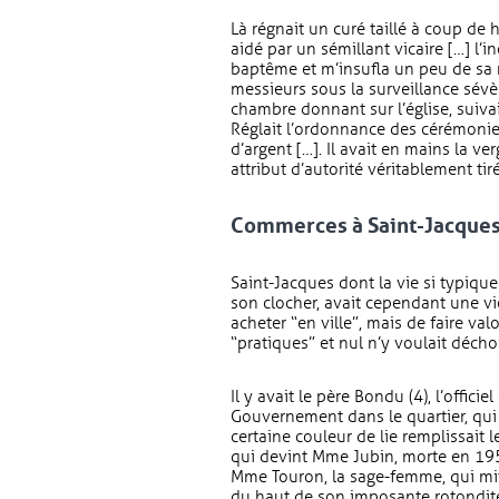
Là régnait un curé taillé à coup de 
aidé par un sémillant vicaire […] l’
baptême et m’insufla un peu de sa 
messieurs sous la surveillance sévè
chambre donnant sur l’église, suivai
Réglait l’ordonnance des cérémonies,
d’argent […]. Il avait en mains la v
attribut d’autorité véritablement t
Commerces à Saint-Jacque
Saint-Jacques dont la vie si typique
son clocher, avait cependant une vie
acheter “en ville”, mais de faire va
“pratiques” et nul n’y voulait déchoi
Il y avait le père Bondu (4), l’offic
Gouvernement dans le quartier, qui
certaine couleur de lie remplissait l
qui devint Mme Jubin, morte en 1954
Mme Touron, la sage-femme, qui mit
du haut de son imposante rotondité à