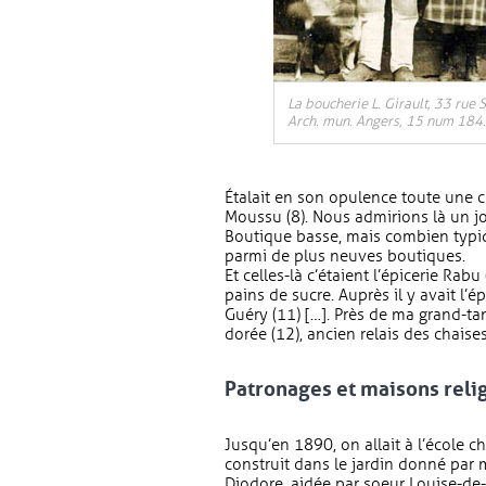
La boucherie L. Girault, 33 rue 
Arch. mun. Angers, 15 num 184.
Étalait en son opulence toute une 
Moussu (8). Nous admirions là un jo
Boutique basse, mais combien typiq
parmi de plus neuves boutiques.
Et celles-là c’étaient l’épicerie Ra
pains de sucre. Auprès il y avait l’é
Guéry (11) […]. Près de ma grand-ta
dorée (12), ancien relais des chaise
Patronages et maisons reli
Jusqu’en 1890, on allait à l’école che
construit dans le jardin donné par m
Diodore, aidée par soeur Louise-de-Jé