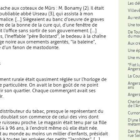
Les dé
hache aux coteaux de Mûrs : M. Bonamy (2). Il était
Villev
inoubliable abbé Urseau (3), qui assista à mon
Au res
malice. […] Siègeaient au banc d’oeuvre de graves
re de la bonne de la cure qui, d’une fenêtre de
Une to
t l’office sans sortir de son gouvernement. […]
De Tou
 l’ineffable “père Boistard”, le bedeau à la chaîne
du mac
erge noire aux ornements argentés, “la baleine”,
Aux cr
iré d’un fanon de mastodonte.
Une ép
Une ma
s
"Fiat l
Anger
La Cou
ment rurale était quasiment réglée sur l’horloge de
Angers
 particulière. On avait le bon goût de ne point
ans
loir son quartier. Chaque commerçant avait ses
Anger
r.
Charle
de l'A
iel distributeur du tabac, presque le représentant du
Curnon
 doublait son commerce de celui des vins dont
D'une 
e ruisseau proche. Le magasin était tenu par sa fille
métamo
 à 96 ans, à l’endroit même où elle était née.
Des th
 au monde au moins un millier d’enfants, présidait
rue Sa
 toutes les arrivées des petits “Jacobites”. […]