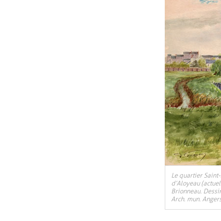
, Ouvre une nouv
Le quartier Saint
d’Aloyeau (actuel
Brionneau. Dessi
Arch. mun. Angers