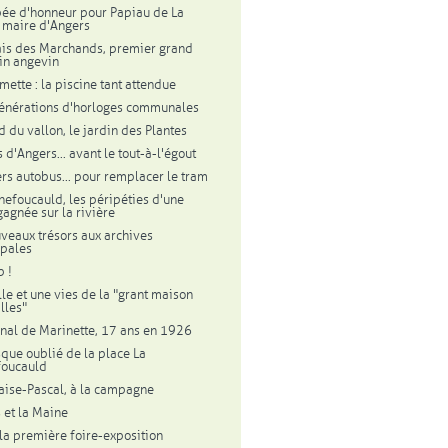
ée d'honneur pour Papiau de La
, maire d'Angers
ais des Marchands, premier grand
in angevin
mette : la piscine tant attendue
énérations d'horloges communales
d du vallon, le jardin des Plantes
 d'Angers... avant le tout-à-l'égout
rs autobus... pour remplacer le tram
hefoucauld, les péripéties d'une
gagnée sur la rivière
veaux trésors aux archives
pales
p !
lle et une vies de la "grant maison
lles"
rnal de Marinette, 17 ans en 1926
sque oublié de la place La
foucauld
aise-Pascal, à la campagne
 et la Maine
la première foire-exposition