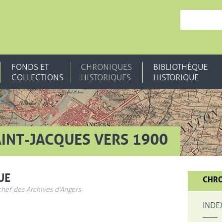
, OUVRE UNE N
FONDS ET
CHRONIQUES
BIBLIOTHÈQUE
COLLECTIONS
HISTORIQUES
HISTORIQUE
AINT-JACQUES VERS 1900
UE
CHRO
chef des Archives d'Angers
INDE