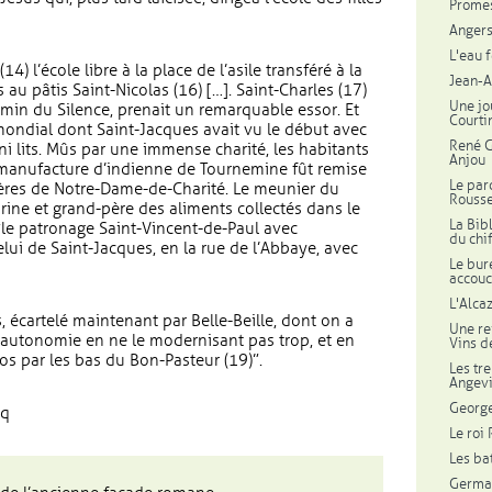
Promes
Angers 
L'eau f
) l’école libre à la place de l’asile transféré à la
Jean-A
s au pâtis Saint-Nicolas (16) […]. Saint-Charles (17)
Une jo
min du Silence, prenait un remarquable essor. Et
Courti
mondial dont Saint-Jacques avait vu le début avec
René G
ni lits. Mûs par une immense charité, les habitants
Anjou
 manufacture d’indienne de Tournemine fût remise
Le par
ières de Notre-Dame-de-Charité. Le meunier du
Rousse
rine et grand-père des aliments collectés dans le
La Bib
 “le patronage Saint-Vincent-de-Paul avec
du chif
celui de Saint-Jacques, en la rue de l’Abbaye, avec
Le bur
accouc
L'Alca
, écartelé maintenant par Belle-Beille, dont on a
Une re
’autonomie en ne le modernisant pas trop, et en
Vins d
tos par les bas du Bon-Pasteur (19)”.
Les tr
Angev
George
oq
Le roi
Les bat
Germa