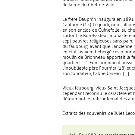
de la rue du Chef-de-Ville.
Le frère Dauphin inaugura en 1891 (14
Californie (15). Le jeudi, nous allion
en son enclos de Guinefolle, au che
surtout le Bon-Pasteur, monastère 
sept pauvres religieuses sans pain, 
du faubourg, avant que l’ancienne
en état, avaient hébergé ces pionn
moulin de Brionneau apportait la fa
quartier […]”. Fonctionnaient aussi
l’inoubliable père Fournier (18) et 
son fondateur, l’abbé Urseau. […]
Vieux faubourg, vieux Saint-Jacques
cependant reconnu le caractère et l
détournant le trafic infernal des au
Extraits des souvenirs de Jules Lec