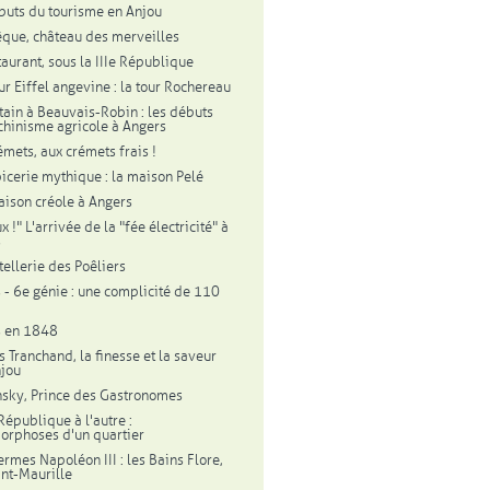
buts du tourisme en Anjou
êque, château des merveilles
taurant, sous la IIIe République
ur Eiffel angevine : la tour Rochereau
tain à Beauvais-Robin : les débuts
hinisme agricole à Angers
émets, aux crémets frais !
icerie mythique : la maison Pelé
ison créole à Angers
ux !" L'arrivée de la "fée électricité" à
s
tellerie des Poêliers
 - 6e génie : une complicité de 110
s en 1848
s Tranchand, la finesse et la saveur
njou
sky, Prince des Gastronomes
République à l'autre :
rphoses d'un quartier
ermes Napoléon III : les Bains Flore,
int-Maurille