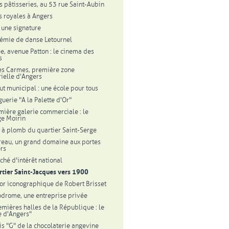
s pâtisseries, au 53 rue Saint-Aubin
s royales à Angers
: une signature
émie de danse Letournel
ee, avenue Patton : le cinema des
s
des Carmes, première zone
rielle d'Angers
tut municipal : une école pour tous
guerie "A la Palette d'Or"
mière galerie commerciale : le
e Moirin
r à plomb du quartier Saint-Serge
reau, un grand domaine aux portes
rs
ché d'intérêt national
rtier Saint-Jacques vers 1900
sor iconographique de Robert Brisset
odrome, une entreprise privée
emières halles de la République : le
e d'Angers"
ois "G" de la chocolaterie angevine