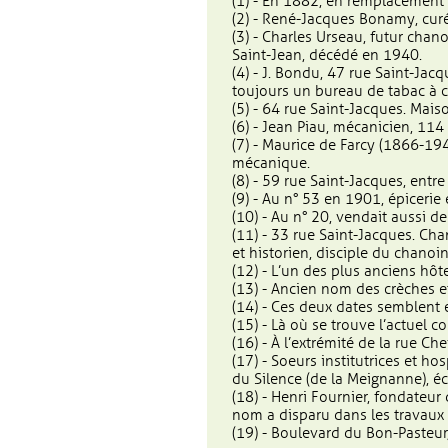
(1) - En 1882, en remplacement
(2) - René-Jacques Bonamy, cur
(3) - Charles Urseau, futur cha
Saint-Jean, décédé en 1940.
(4) - J. Bondu, 47 rue Saint-Jacq
toujours un bureau de tabac à ce
(5) - 64 rue Saint-Jacques. Mai
(6) - Jean Piau, mécanicien, 114
(7) - Maurice de Farcy (1866-19
mécanique.
(8) - 59 rue Saint-Jacques, ent
(9) - Au n° 53 en 1901, épicerie 
(10) - Au n° 20, vendait aussi de 
(11) - 33 rue Saint-Jacques. C
et historien, disciple du chanoi
(12) - L’un des plus anciens hôt
(13) - Ancien nom des crèches e
(14) - Ces deux dates semblent e
(15) - Là où se trouve l’actuel
(16) - À l’extrémité de la rue Che
(17) - Soeurs institutrices et h
du Silence (de la Meignanne), éco
(18) - Henri Fournier, fondateur
nom a disparu dans les travaux
(19) - Boulevard du Bon-Pasteur