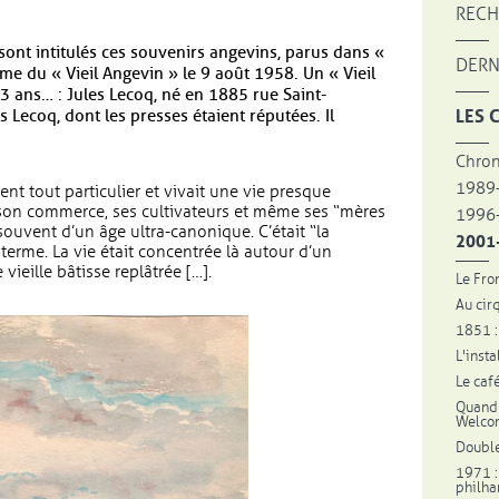
RECH
sont intitulés ces souvenirs angevins, parus dans «
DERN
ume du « Vieil Angevin » le 9 août 1958. Un « Vieil
73 ans… : Jules Lecoq, né en 1885 rue Saint-
LES 
s Lecoq, dont les presses étaient réputées. Il
Chron
1989
t tout particulier et vivait une vie presque
son commerce, ses cultivateurs et même ses “mères
1996
 souvent d’un âge ultra-canonique. C’était “la
2001-
terme. La vie était concentrée là autour d’un
vieille bâtisse replâtrée […].
Le Fro
Au cir
1851 :
L'inst
Le caf
Quand 
Welcom
Double
1971 :
philha