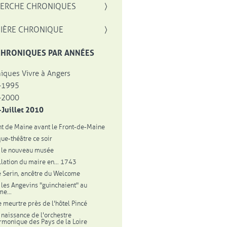
, OUVRE UNE NOUVELLE FENÊTRE
ERCHE CHRONIQUES
IÈRE CHRONIQUE
CHRONIQUES PAR ANNÉES
iques Vivre à Angers
-1995
-2000
Juillet 2010
nt de Maine avant le Front-de-Maine
que-théâtre ce soir
 le nouveau musée
allation du maire en... 1743
é Serin, ancêtre du Welcome
les Angevins "guinchaient" au
e...
 meurtre près de l'hôtel Pincé
 naissance de l'orchestre
rmonique des Pays de la Loire