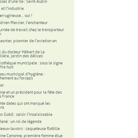
ses d'une île : Saint-Aubin
et l'industrie
errugineuse... oui !
drien Mercier, l'enchanteur
urnée de travail chez le transporteur
n
asnier, pionnier de l'aviation en
c du docteur Hébert de La
lière, jardin des délices
liothèque municipale : sous le signe
fre huit
eau municipal d'hygiène :
hement au forceps
zar
ine et un président pour la fête des
e France
ente dates qui ont marqué les
ins
s Gobô : saisir l'insaisissable
 René : un roi de légende
eaux-lavoirs : caqueteuse flottille
ine Canonne, première femme élue