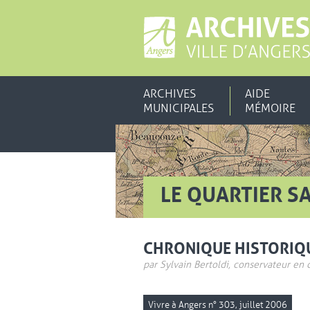
ARCHIVES
AIDE
MUNICIPALES
MÉMOIRE
LE QUARTIER S
CHRONIQUE HISTORIQ
par Sylvain Bertoldi, conservateur en 
Vivre à Angers n° 303, juillet 2006