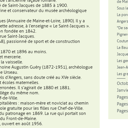
 de l’ancienne façade romane.
de Mai
é de Saint-Jacques de 1885 à 1900.
Sous le
noine et conservateur du musée archéologique
La por
ues (Annuaire de Maine-et-Loire, 1890). Il y a
Angers
tte adresse, à l’enseigne « Le Saint-Jacques ».
"De sa
son fondée en 1842.
Pigner
 rue Saint-Jacques.
Coutum
48), passionné de sport et de construction
La Bau
re 1870 et 1896 au moins.
Jacque
et mercerie.
Les ge
la vaisselle.
hanoine Augustin Guéry (1872-1951), archéologue
Jean-A
ne Urseau.
Les gr
els d’Angers, sans doute créé au XVe siècle.
t écoles maternelles.
Octo
rronées. Il s’agirait de 1880 et 1881.
Janvie
 collège du même nom.
Pages
f-de-Ville.
ospitalières : maison-mère et noviciat au chemin
Pages
le gratuite pour les filles rue Chef-de-Ville.
Pages
 du patronage en 1869. La rue qui portait son
 du Front-de-Maine.
, ouvert en août 1956.