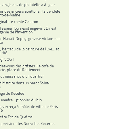
-vingts ans de philatélie à Angers
ir des anciens abattoirs : la pendule
nt-de-Maine
ginal : le comte Gautron
fesseur Tournesol angevin : Ernest
 génie de l'invention
in Huault-Dupuy, graveur virtuose et
le
 berceau de la ceinture de luxe... et
urité
og, VOG !
dez-vous des artistes : le café de
'acte, place du Ralliement
u : naissance d'un quartier
'histoire dans un parc : Saint-
s
lage de Reculée
Lemaire... pionnier du bio
evin reçu à l'hôtel de ville de Paris
56
tère Eça de Queiros
c parisien : les Nouvelles Galeries