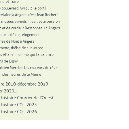
ne-et-Loire
 boulevard Ayrault, le port !
celaine à Angers, c'est Jean Rocher !
 musées vivants : l'oeil et la passion
c et de corde" : Bessonneau à Angers
olle : cité de relogement
es de Noël à Angers
mette, thébaïde sur un roc
s Allain, l'homme qui faisait rire
ns de Ligny
drien Mercier, les couleurs du rêve
andes heures de la Maine
bre 2010-décembre 2019
r 2020...
 histoire Courrier de l'Ouest
 histoire CO - 2025
 histoire CO - 2026