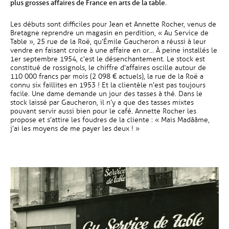
plus grosses affaires de France en arts de la table.
Les débuts sont difficiles pour Jean et Annette Rocher, venus de
Bretagne reprendre un magasin en perdition, « Au Service de
Table », 25 rue de la Roë, qu’Émile Gaucheron a réussi à leur
vendre en faisant croire à une affaire en or… À peine installés le
1er septembre 1954, c’est le désenchantement. Le stock est
constitué de rossignols, le chiffre d’affaires oscille autour de
110 000 francs par mois (2 098 € actuels), la rue de la Roë a
connu six faillites en 1953 ! Et la clientèle n’est pas toujours
facile. Une dame demande un jour des tasses à thé. Dans le
stock laissé par Gaucheron, il n’y a que des tasses mixtes
pouvant servir aussi bien pour le café. Annette Rocher les
propose et s’attire les foudres de la cliente : « Mais Madââme,
j’ai les moyens de me payer les deux ! »