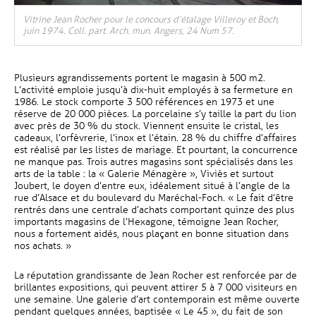
Vitrine Jean Rocher pour le concours d’étalage Villeroy et Boch,
juin 1974. Coll. part. Arch. mun. Angers, 24 Num 57.
Plusieurs agrandissements portent le magasin à 500 m2.
L’activité emploie jusqu’à dix-huit employés à sa fermeture en
1986. Le stock comporte 3 500 références en 1973 et une
réserve de 20 000 pièces. La porcelaine s’y taille la part du lion
avec près de 30 % du stock. Viennent ensuite le cristal, les
cadeaux, l’orfèvrerie, l’inox et l’étain. 28 % du chiffre d’affaires
est réalisé par les listes de mariage. Et pourtant, la concurrence
ne manque pas. Trois autres magasins sont spécialisés dans les
arts de la table : la « Galerie Ménagère », Viviès et surtout
Joubert, le doyen d’entre eux, idéalement situé à l’angle de la
rue d’Alsace et du boulevard du Maréchal-Foch. « Le fait d’être
rentrés dans une centrale d’achats comportant quinze des plus
importants magasins de l’Hexagone, témoigne Jean Rocher,
nous a fortement aidés, nous plaçant en bonne situation dans
nos achats. »
La réputation grandissante de Jean Rocher est renforcée par de
brillantes expositions, qui peuvent attirer 5 à 7 000 visiteurs en
une semaine. Une galerie d’art contemporain est même ouverte
pendant quelques années, baptisée « Le 45 », du fait de son