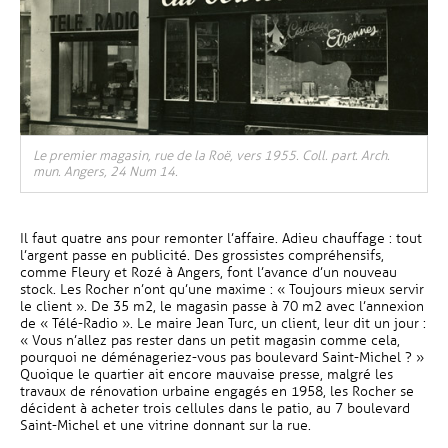
Le premier magasin, rue de la Roë, vers 1955. Coll. part. Arch.
mun. Angers, 24 Num 14.
Il faut quatre ans pour remonter l’affaire. Adieu chauffage : tout
l’argent passe en publicité. Des grossistes compréhensifs,
comme Fleury et Rozé à Angers, font l’avance d’un nouveau
stock. Les Rocher n’ont qu’une maxime : « Toujours mieux servir
le client ». De 35 m2, le magasin passe à 70 m2 avec l’annexion
de « Télé-Radio ». Le maire Jean Turc, un client, leur dit un jour :
« Vous n’allez pas rester dans un petit magasin comme cela,
pourquoi ne déménageriez-vous pas boulevard Saint-Michel ? »
Quoique le quartier ait encore mauvaise presse, malgré les
travaux de rénovation urbaine engagés en 1958, les Rocher se
décident à acheter trois cellules dans le patio, au 7 boulevard
Saint-Michel et une vitrine donnant sur la rue.