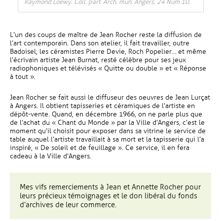
Raymond Loewy. Coll. part. Arch. mun. Angers, 24 Num 10.
L’un des coups de maître de Jean Rocher reste la diffusion de
l’art contemporain. Dans son atelier, il fait travailler, outre
Badoisel, les céramistes Pierre Devie, Roch Popelier… et même
l’écrivain artiste Jean Burnat, resté célèbre pour ses jeux
radiophoniques et télévisés « Quitte ou double » et « Réponse
à tout ».
Jean Rocher se fait aussi le diffuseur des oeuvres de Jean Lurçat
à Angers. Il obtient tapisseries et céramiques de l’artiste en
dépôt-vente. Quand, en décembre 1966, on ne parle plus que
de l’achat du « Chant du Monde » par la Ville d’Angers, c’est le
moment qu’il choisit pour exposer dans sa vitrine le service de
table auquel l’artiste travaillait à sa mort et la tapisserie qui l’a
inspiré, « De soleil et de feuillage ». Ce service, il en fera
cadeau à la Ville d’Angers.
Mes vifs remerciements à Jean et Annette Rocher pour
leurs précieux témoignages et le don libéral du fonds
d’archives de leur commerce.