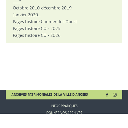
Octobre 2010-décembre 2019
Janvier 2020...
Pages histoire Courrier de l'Ouest
Pages histoire CO - 2025
Pages histoire CO - 2026
FACEBOOK
, OUVRE UNE
INSTA
, OUVR
ARCHIVES PATRIMONIALES DE LA VILLE D'ANGERS
INFOS PRATIQUES
DONNER VOS ARCHIVES
MENTIONS LÉGALES
CONDITIONS D'UTILISATION