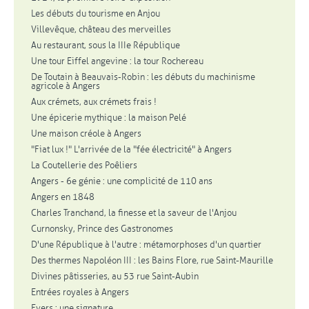
Les débuts du tourisme en Anjou
Villevêque, château des merveilles
Au restaurant, sous la IIIe République
Une tour Eiffel angevine : la tour Rochereau
De Toutain à Beauvais-Robin : les débuts du machinisme
agricole à Angers
Aux crémets, aux crémets frais !
Une épicerie mythique : la maison Pelé
Une maison créole à Angers
"Fiat lux !" L'arrivée de la "fée électricité" à Angers
La Coutellerie des Poêliers
Angers - 6e génie : une complicité de 110 ans
Angers en 1848
Charles Tranchand, la finesse et la saveur de l'Anjou
Curnonsky, Prince des Gastronomes
D'une République à l'autre : métamorphoses d'un quartier
Des thermes Napoléon III : les Bains Flore, rue Saint-Maurille
Divines pâtisseries, au 53 rue Saint-Aubin
Entrées royales à Angers
Evers : une signature