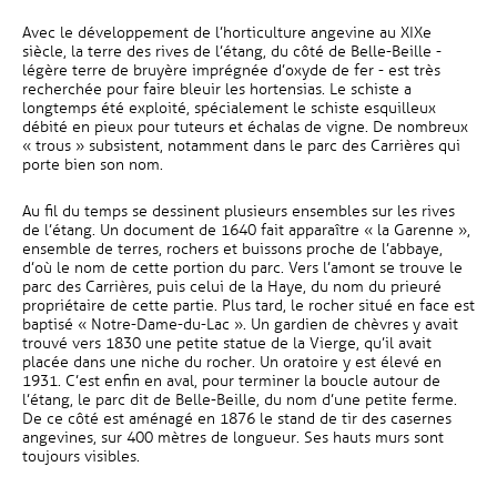
Avec le développement de l’horticulture angevine au XIXe
siècle, la terre des rives de l’étang, du côté de Belle-Beille -
légère terre de bruyère imprégnée d’oxyde de fer - est très
recherchée pour faire bleuir les hortensias. Le schiste a
longtemps été exploité, spécialement le schiste esquilleux
débité en pieux pour tuteurs et échalas de vigne. De nombreux
« trous » subsistent, notamment dans le parc des Carrières qui
porte bien son nom.
Au fil du temps se dessinent plusieurs ensembles sur les rives
de l’étang. Un document de 1640 fait apparaître « la Garenne »,
ensemble de terres, rochers et buissons proche de l’abbaye,
d’où le nom de cette portion du parc. Vers l’amont se trouve le
parc des Carrières, puis celui de la Haye, du nom du prieuré
propriétaire de cette partie. Plus tard, le rocher situé en face est
baptisé « Notre-Dame-du-Lac ». Un gardien de chèvres y avait
trouvé vers 1830 une petite statue de la Vierge, qu’il avait
placée dans une niche du rocher. Un oratoire y est élevé en
1931. C’est enfin en aval, pour terminer la boucle autour de
l’étang, le parc dit de Belle-Beille, du nom d’une petite ferme.
De ce côté est aménagé en 1876 le stand de tir des casernes
angevines, sur 400 mètres de longueur. Ses hauts murs sont
toujours visibles.