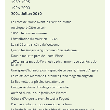
1989-1995
1996-2000
2001-Juillet 2010
Le Front de Maine avant le Front-de-Maine
Au cirque-théâtre ce soir
1851 : le nouveau musée
L'installation du maire en... 1743
Le café Serin, ancêtre du Welcome
Quand les Angevins "guinchaient" au Welcome...
Double meurtre près de l'hôtel Pincé
1971 : naissance de l'orchestre philharmonique des Pays de
la Loire
Une épée d'honneur pour Papiau de La Verrie, maire d'Angers
Le Palais des Marchands, premier grand magasin angevin
La Baumette : la piscine tant attendue
Cinq générations d'horloges communales
Au fond du vallon, le jardin des Plantes
Odeurs d'Angers... avant le tout-à-l'égout
Premiers autobus... pour remplacer le tram
La Rochefoucauld, les péripéties d'une place gagnée sur la