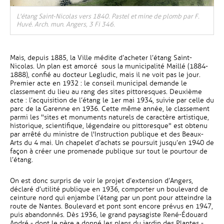
, Ouvre une nouvelle fenêtre
L'étang Saint-Nicolas vers 1840. Pastel et mine de plomb par F.
Huvé. Arch. mun. Angers, 3 Fi 346.
Mais, depuis 1885, la Ville médite d’acheter l’étang Saint-
Nicolas. Un plan est amorcé sous la municipalité Maillé (1884-
1888), confié au docteur Legludic, mais il ne voit pas le jour.
Premier acte en 1932 : le conseil municipal demande le
classement du lieu au rang des sites pittoresques. Deuxième
acte : l’acquisition de l’étang le 1er mai 1934, suivie par celle du
parc de la Garenne en 1936. Cette même année, le classement
parmi les "sites et monuments naturels de caractère artistique,
historique, scientifique, légendaire ou pittoresque" est obtenu
par arrêté du ministre de l'Instruction publique et des Beaux-
Arts du 4 mai. Un chapelet d’achats se poursuit jusqu’en 1940 de
façon à créer une promenade publique sur tout le pourtour de
l’étang.
On est donc surpris de voir le projet d’extension d’Angers,
déclaré d’utilité publique en 1936, comporter un boulevard de
ceinture nord qui enjambe l’étang par un pont pour atteindre la
route de Nantes. Boulevard et pont sont encore prévus en 1947,
puis abandonnés. Dès 1936, le grand paysagiste René-Édouard
André - dont le père a donné les plans du jardin des Plantes -