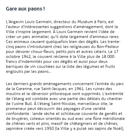
Gare aux paons !
L’Angevin Louis Germain, directeur du Muséum à Paris, est
l’auteur d’intéressantes suggestions d’aménagement, dont la
Ville s’inspire largement. À Louis Germain revient l’idée de
créer un parc animalier, qu’il dote largement d’animaux rares.
Ces animaux causent quelquefois bien des dégâts. Les trente-
cinq paons s’introduisent chez les religieuses du Bon-Pasteur
pour dévorer choux-fleurs, petits pois et autres céleris. Le 17
octobre 1942, le couvent réclame à la Ville plus de 18 000
francs d’indemnités pour ces dégâts et aussi pour deux
barriques de vin couchées sur la liste des légumes et fruits
engloutis par les paons…
Les derniers grands aménagements concernent l’entrée du parc
de la Garenne, rue Saint-Jacques, en 1961. Les ruines des
moulins et le déversoir pittoresque sont supprimés. L’extrémité
de l’étang est comblée avec une partie des déblais du chantier
de l’usine Bull. À l’étang Saint-Nicolas, merveilleux site, le
promeneur peut découvrir des paysages d’une variété
confondante : lande sèche et schisteuse couverte de genêts et
de bruyères, coteaux orientés au sud avec une flore méridionale
de chênes verts et pins, massif de châtaigniers et de chênes,
sapinière créée vers 1950 (la Ville y a puisé ses sapins de Noël),