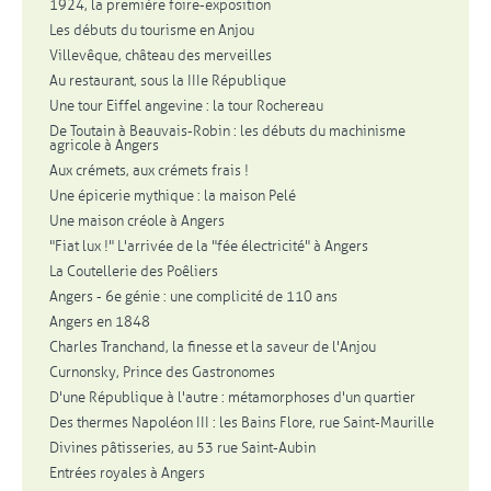
1924, la première foire-exposition
Les débuts du tourisme en Anjou
Villevêque, château des merveilles
Au restaurant, sous la IIIe République
Une tour Eiffel angevine : la tour Rochereau
De Toutain à Beauvais-Robin : les débuts du machinisme
agricole à Angers
Aux crémets, aux crémets frais !
Une épicerie mythique : la maison Pelé
Une maison créole à Angers
"Fiat lux !" L'arrivée de la "fée électricité" à Angers
La Coutellerie des Poêliers
Angers - 6e génie : une complicité de 110 ans
Angers en 1848
Charles Tranchand, la finesse et la saveur de l'Anjou
Curnonsky, Prince des Gastronomes
D'une République à l'autre : métamorphoses d'un quartier
Des thermes Napoléon III : les Bains Flore, rue Saint-Maurille
Divines pâtisseries, au 53 rue Saint-Aubin
Entrées royales à Angers