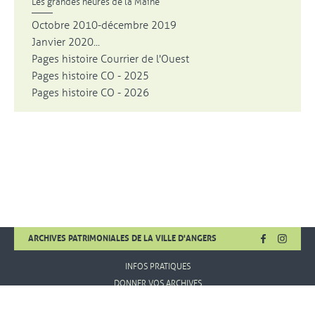
Les grandes heures de la Maine
Octobre 2010-décembre 2019
Janvier 2020...
Pages histoire Courrier de l'Ouest
Pages histoire CO - 2025
Pages histoire CO - 2026
FACEBOOK
, OUVRE UNE
INSTA
, OUVR
ARCHIVES PATRIMONIALES DE LA VILLE D'ANGERS
INFOS PRATIQUES
DONNER VOS ARCHIVES
MENTIONS LÉGALES