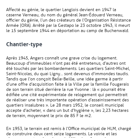
Affecté au génie, le quartier Langlois devient en 1947 la
caserne Verneau, du nom du général Jean-Édouard Verneau,
officier du génie, l’un des créateurs de l’Organisation Résistance
Armée (ORA). Arrêté par la Gestapo le 23 octobre 1943, il meurt
le 15 septembre 1944 en déportation au camp de Buchenwald.
Chantier-type
Après 1945, Angers connaît une grave crise du logement.
Beaucoup d’immeubles n’ont pas été entretenus, d’autres ont
été touchés par les bombardements. Les quartiers Saint-Michel,
Saint-Nicolas, du quai Ligny… sont devenus d’immondes taudis.
Tandis que l’on conçoit Belle-Beille, une idée germe à partir
d’une offre d’acquisition faite à la Ville par la famille Fougerais
de son terrain situé derrière la rue Yvonne : là « pourrait être
édifiée une cité expérimentale de relogement qui permettrait
de réaliser une très importante opération d’assainissement des
quartiers insalubres ». Le 28 mars 1952, le conseil municipal
accepte d’acheter, « dans un but d’hygiène », les 2,23 hectares
de terrain, moyennant le prix de 85 F le m2.
En 1953, le terrain est remis à l’Office municipal de HLM, chargé
de construire deux cent seize logements. La voirie et les