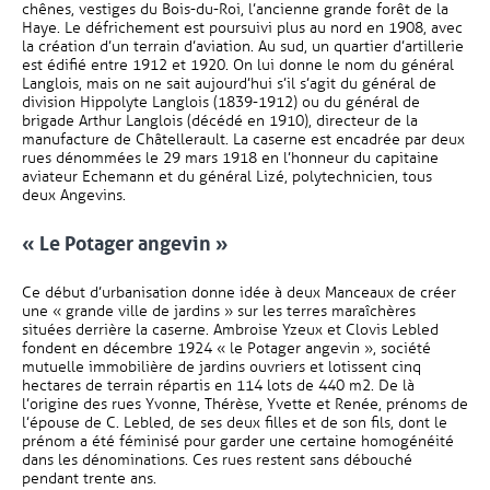
chênes, vestiges du Bois-du-Roi, l’ancienne grande forêt de la
Haye. Le défrichement est poursuivi plus au nord en 1908, avec
la création d’un terrain d’aviation. Au sud, un quartier d’artillerie
est édifié entre 1912 et 1920. On lui donne le nom du général
Langlois, mais on ne sait aujourd’hui s’il s’agit du général de
division Hippolyte Langlois (1839-1912) ou du général de
brigade Arthur Langlois (décédé en 1910), directeur de la
manufacture de Châtellerault. La caserne est encadrée par deux
rues dénommées le 29 mars 1918 en l’honneur du capitaine
aviateur Echemann et du général Lizé, polytechnicien, tous
deux Angevins.
« Le Potager angevin »
Ce début d’urbanisation donne idée à deux Manceaux de créer
une « grande ville de jardins » sur les terres maraîchères
situées derrière la caserne. Ambroise Yzeux et Clovis Lebled
fondent en décembre 1924 « le Potager angevin », société
mutuelle immobilière de jardins ouvriers et lotissent cinq
hectares de terrain répartis en 114 lots de 440 m2. De là
l’origine des rues Yvonne, Thérèse, Yvette et Renée, prénoms de
l’épouse de C. Lebled, de ses deux filles et de son fils, dont le
prénom a été féminisé pour garder une certaine homogénéité
dans les dénominations. Ces rues restent sans débouché
pendant trente ans.