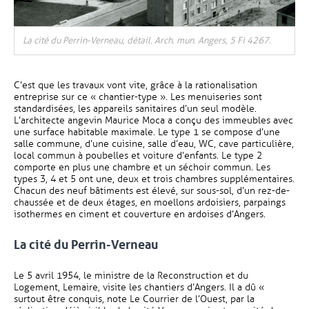
La cité du Perrin-Verneau, détail. Arch. mun. Angers, 5 Fi 4267.
C’est que les travaux vont vite, grâce à la rationalisation
entreprise sur ce « chantier-type ». Les menuiseries sont
standardisées, les appareils sanitaires d’un seul modèle.
L’architecte angevin Maurice Moca a conçu des immeubles avec
une surface habitable maximale. Le type 1 se compose d’une
salle commune, d’une cuisine, salle d’eau, WC, cave particulière,
local commun à poubelles et voiture d’enfants. Le type 2
comporte en plus une chambre et un séchoir commun. Les
types 3, 4 et 5 ont une, deux et trois chambres supplémentaires.
Chacun des neuf bâtiments est élevé, sur sous-sol, d’un rez-de-
chaussée et de deux étages, en moellons ardoisiers, parpaings
isothermes en ciment et couverture en ardoises d’Angers.
La cité du Perrin-Verneau
Le 5 avril 1954, le ministre de la Reconstruction et du
Logement, Lemaire, visite les chantiers d’Angers. Il a dû «
surtout être conquis, note Le Courrier de l’Ouest, par la