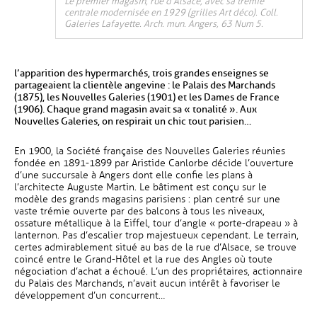
Le premier magasin, rue d’Alsace, avec sa trémie
centrale modernisée en 1929 (grilles Art déco). Coll.
Galeries Lafayette. Arch. mun. Angers, 63 Num 5.
l’apparition des hypermarchés, trois grandes enseignes se
partageaient la clientèle angevine : le Palais des Marchands
(1875), les Nouvelles Galeries (1901) et les Dames de France
(1906). Chaque grand magasin avait sa « tonalité ». Aux
Nouvelles Galeries, on respirait un chic tout parisien…
En 1900, la Société française des Nouvelles Galeries réunies
fondée en 1891-1899 par Aristide Canlorbe décide l’ouverture
d’une succursale à Angers dont elle confie les plans à
l’architecte Auguste Martin. Le bâtiment est conçu sur le
modèle des grands magasins parisiens : plan centré sur une
vaste trémie ouverte par des balcons à tous les niveaux,
ossature métallique à la Eiffel, tour d’angle « porte-drapeau » à
lanternon. Pas d’escalier trop majestueux cependant. Le terrain,
certes admirablement situé au bas de la rue d’Alsace, se trouve
coincé entre le Grand-Hôtel et la rue des Angles où toute
négociation d’achat a échoué. L’un des propriétaires, actionnaire
du Palais des Marchands, n’avait aucun intérêt à favoriser le
développement d’un concurrent…