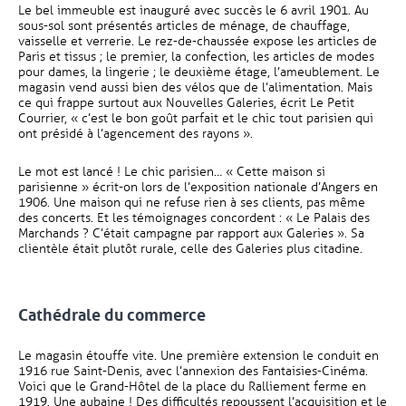
Le bel immeuble est inauguré avec succès le 6 avril 1901. Au
sous-sol sont présentés articles de ménage, de chauffage,
vaisselle et verrerie. Le rez-de-chaussée expose les articles de
Paris et tissus ; le premier, la confection, les articles de modes
pour dames, la lingerie ; le deuxième étage, l’ameublement. Le
magasin vend aussi bien des vélos que de l’alimentation. Mais
ce qui frappe surtout aux Nouvelles Galeries, écrit Le Petit
Courrier, « c’est le bon goût parfait et le chic tout parisien qui
ont présidé à l’agencement des rayons ».
Le mot est lancé ! Le chic parisien… « Cette maison si
parisienne » écrit-on lors de l’exposition nationale d’Angers en
1906. Une maison qui ne refuse rien à ses clients, pas même
des concerts. Et les témoignages concordent : « Le Palais des
Marchands ? C’était campagne par rapport aux Galeries ». Sa
clientèle était plutôt rurale, celle des Galeries plus citadine.
Cathédrale du commerce
Le magasin étouffe vite. Une première extension le conduit en
1916 rue Saint-Denis, avec l’annexion des Fantaisies-Cinéma.
Voici que le Grand-Hôtel de la place du Ralliement ferme en
1919. Une aubaine ! Des difficultés repoussent l’acquisition et le