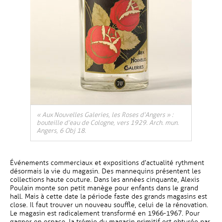
« Aux Nouvelles Galeries, les Roses d’Angers » :
bouteille d’eau de Cologne, vers 1929. Arch. mun.
Angers, 6 Obj 18.
Événements commerciaux et expositions d’actualité rythment
désormais la vie du magasin. Des mannequins présentent les
collections haute couture. Dans les années cinquante, Alexis
Poulain monte son petit manège pour enfants dans le grand
hall. Mais à cette date la période faste des grands magasins est
close. Il faut trouver un nouveau souffle, celui de la rénovation.
Le magasin est radicalement transformé en 1966-1967. Pour
gagner en espace, la trémie du magasin primitif est obturée par