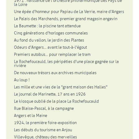
1971 : naissance de l'orchestre philharmonique des Pays de
la Loire
Une épée d'honneur pour Papiau de La Verrie, maire d'Angers
Le Palais des Marchands, premier grand magasin angevin
La Baumette : la piscine tant attendue
Cinq générations d'horloges communales
Au fond du vallon, le jardin des Plantes
Odeurs d'Angers... avant le tout-à-l'égout
Premiers autobus... pour remplacer le tram
La Rochefoucauld, les péripéties d'une place gagnée sur la
rivière
De nouveaux trésors aux archives municipales
Au loup !
Les mille et une vies de la "grant maison des Halles"
Le journal de Marinette, 17 ans en 1926
Le kiosque oublié de la place La Rochefoucauld
Rue Blaise-Pascal, à la campagne
Angers et la Maine
1924, la première foire-exposition
Les débuts du tourisme en Anjou
Villevêque, château des merveilles