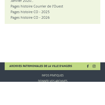
Janvier 2020...
Pages histoire Courrier de l'Ouest
Pages histoire CO - 2025
Pages histoire CO - 2026
FACEBOOK
, OUVRE UNE
INSTA
, OUVR
ARCHIVES PATRIMONIALES DE LA VILLE D'ANGERS
INFOS PRATIQUES
DONNER VOS ARCHIVES
MENTIONS LÉGALES
CONDITIONS D'UTILISATION
PLAN DE SITE
AIDE