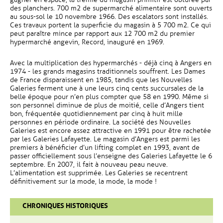
des planchers. 700 m2 de supermarché alimentaire sont ouverts
au sous-sol le 10 novembre 1966. Des escalators sont installés.
Ces travaux portent la superficie du magasin à 5 700 m2. Ce qui
peut paraître mince par rapport aux 12 700 m2 du premier
hypermarché angevin, Record, inauguré en 1969.
Avec la multiplication des hypermarchés - déjà cinq à Angers en
1974 - les grands magasins traditionnels souffrent. Les Dames
de France disparaissent en 1985, tandis que les Nouvelles
Galeries ferment une à une leurs cinq cents succursales de la
belle époque pour n’en plus compter que 58 en 1990. Même si
son personnel diminue de plus de moitié, celle d’Angers tient
bon, fréquentée quotidiennement par cinq à huit mille
personnes en période ordinaire. La société des Nouvelles
Galeries est encore assez attractive en 1991 pour être rachetée
par les Galeries Lafayette. Le magasin d’Angers est parmi les
premiers à bénéficier d’un lifting complet en 1993, avant de
passer officiellement sous l’enseigne des Galeries Lafayette le 6
septembre. En 2007, il fait à nouveau peau neuve.
L’alimentation est supprimée. Les Galeries se recentrent
définitivement sur la mode, la mode, la mode !
CHRONIQUES HISTORIQUES