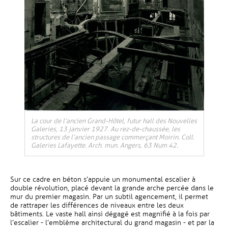
La cour de l’ancien Grand-Hôtel, futur hall des Nouvelles
Galeries, 13 janvier 1927. Au rez-de-chaussée, les
structures de l’ancien passage commerçant Moirin. Coll.
Galeries Lafayette. Arch. mun. Angers, 63 Num 42.
Sur ce cadre en béton s’appuie un monumental escalier à
double révolution, placé devant la grande arche percée dans le
mur du premier magasin. Par un subtil agencement, il permet
de rattraper les différences de niveaux entre les deux
bâtiments. Le vaste hall ainsi dégagé est magnifié à la fois par
l’escalier - l’emblème architectural du grand magasin - et par la