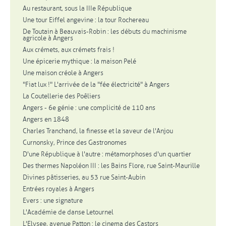
Au restaurant, sous la IIIe République
Une tour Eiffel angevine : la tour Rochereau
De Toutain à Beauvais-Robin : les débuts du machinisme
agricole à Angers
Aux crémets, aux crémets frais !
Une épicerie mythique : la maison Pelé
Une maison créole à Angers
"Fiat lux !" L'arrivée de la "fée électricité" à Angers
La Coutellerie des Poêliers
Angers - 6e génie : une complicité de 110 ans
Angers en 1848
Charles Tranchand, la finesse et la saveur de l'Anjou
Curnonsky, Prince des Gastronomes
D'une République à l'autre : métamorphoses d'un quartier
Des thermes Napoléon III : les Bains Flore, rue Saint-Maurille
Divines pâtisseries, au 53 rue Saint-Aubin
Entrées royales à Angers
Evers : une signature
L'Académie de danse Letournel
L'Elysee, avenue Patton : le cinema des Castors