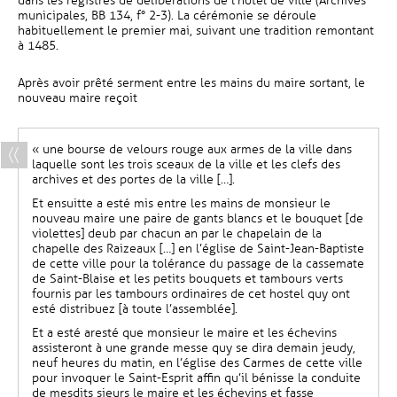
dans les registres de délibérations de l’hôtel de ville (Archives
municipales, BB 134, f° 2-3). La cérémonie se déroule
habituellement le premier mai, suivant une tradition remontant
à 1485.
Après avoir prêté serment entre les mains du maire sortant, le
nouveau maire reçoit
« une bourse de velours rouge aux armes de la ville dans
laquelle sont les trois sceaux de la ville et les clefs des
archives et des portes de la ville […].
Et ensuitte a esté mis entre les mains de monsieur le
nouveau maire une paire de gants blancs et le bouquet [de
violettes] deub par chacun an par le chapelain de la
chapelle des Raizeaux […] en l’église de Saint-Jean-Baptiste
de cette ville pour la tolérance du passage de la cassemate
de Saint-Blaise et les petits bouquets et tambours verts
fournis par les tambours ordinaires de cet hostel quy ont
esté distribuez [à toute l’assemblée].
Et a esté aresté que monsieur le maire et les échevins
assisteront à une grande messe quy se dira demain jeudy,
neuf heures du matin, en l’église des Carmes de cette ville
pour invoquer le Saint-Esprit affin qu’il bénisse la conduite
de mesdits sieurs le maire et les échevins et fasse