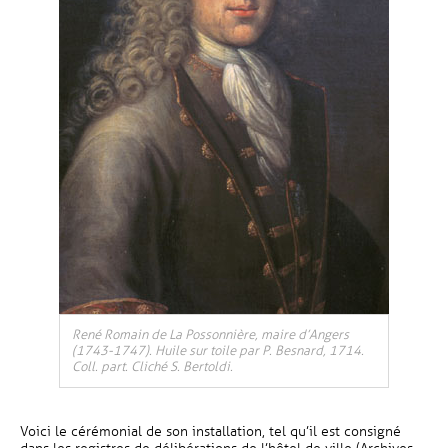
René Romain de La Possonnière, maire d’Angers
(1743-1747). Huile sur toile par P. Besnard, 1714.
Coll. part. Cliché S. Bertoldi.
Voici le cérémonial de son installation, tel qu’il est consigné