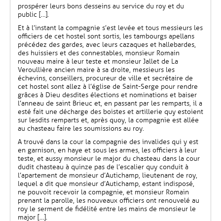
prospérer leurs bons desseins au service du roy et du
public […].
Et à l’instant la compagnie s’est levée et tous messieurs les
officiers de cet hostel sont sortis, les tambourgs apellans
précédez des gardes, avec leurs cazaques et hallebardes,
des huissiers et des connestables, monsieur Romain
nouveau maire à leur teste et monsieur Jallet de La
Veroullière ancien maire à sa droite, messieurs les
échevins, conseillers, procureur de ville et secrétaire de
cet hostel sont allez à l’église de Saint-Serge pour rendre
grâces à Dieu desdites élections et nominations et baiser
l’anneau de saint Brieuc et, en passant par les remparts, il a
esté fait une décharge des boistes et artillerie quy estoient
sur lesdits remparts et, après quoy, la compagnie est allée
au chasteau faire les soumissions au roy.
A trouvé dans la cour la compagnie des invalides qui y est
en garnison, en haye et sous les armes, les officiers à leur
teste, et aussy monsieur le major du chasteau dans la cour
dudit chasteau à quinze pas de l’escalier quy conduit à
l’apartement de monsieur d’Autichamp, lieutenant de roy,
lequel a dit que monsieur d’Autichamp, estant indisposé,
ne pouvoit recevoir la compagnie, et monsieur Romain
prenant la parolle, les nouveaux officiers ont renouvelé au
roy le serment de fidélité entre les mains de monsieur le
major […].