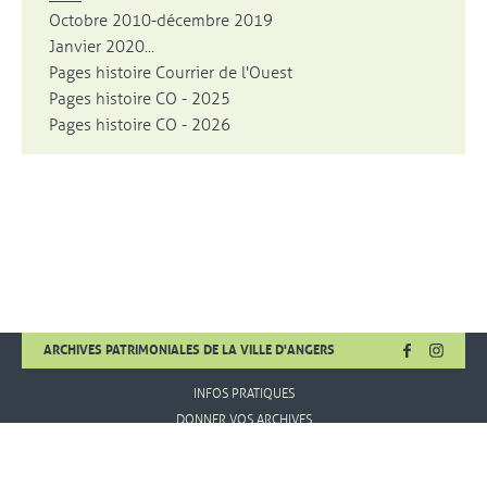
Octobre 2010-décembre 2019
Janvier 2020...
Pages histoire Courrier de l'Ouest
Pages histoire CO - 2025
Pages histoire CO - 2026
FACEBOOK
, OUVRE UNE
INSTA
, OUVR
ARCHIVES PATRIMONIALES DE LA VILLE D'ANGERS
INFOS PRATIQUES
DONNER VOS ARCHIVES
MENTIONS LÉGALES
CONDITIONS D'UTILISATION