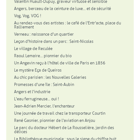
Valentin Huault-Dupuy, graveur virtuose et sensible
Angers, berceau de la ceinture de luxe... et de sécurité
Vog, Vog, VOG !
Au rendez-vous des artistes : le café de l'Entr'acte, place du
Ralliement
Verneau : naissance d'un quartier
Leçon d'histoire dans un parc : Saint-Nicolas
Le village de Reculée
Raoul Lemaire... pionnier du bio
Un Angevin reçu à l'hôtel de ville de Paris en 1856
Le mystère Eça de Queiros
Au chic parisien : les Nouvelles Galeries
Promesses d'une île : Saint-Aubin
Angers et l'industrie
L'eau ferrugineuse... oui !
Jean-Adrien Mercier, l'enchanteur
Une journée de travail chez le transporteur Courtin
René Gasnier, pionnier de l'aviation en Anjou
Le parc du docteur Hébert de La Rousselière, jardin des
délices
La Bibliothèque municipale : sous le signe du chiffre huit