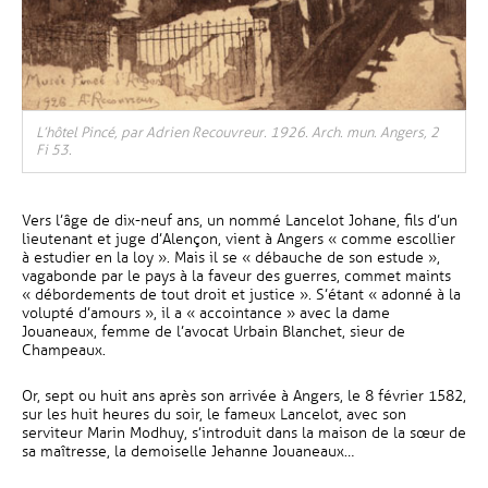
, Ouvre une nouvelle fenêtre
L’hôtel Pincé, par Adrien Recouvreur. 1926. Arch. mun. Angers, 2
Fi 53.
Vers l’âge de dix-neuf ans, un nommé Lancelot Johane, fils d’un
lieutenant et juge d’Alençon, vient à Angers « comme escollier
à estudier en la loy ». Mais il se « débauche de son estude »,
vagabonde par le pays à la faveur des guerres, commet maints
« débordements de tout droit et justice ». S’étant « adonné à la
volupté d’amours », il a « accointance » avec la dame
Jouaneaux, femme de l’avocat Urbain Blanchet, sieur de
Champeaux.
Or, sept ou huit ans après son arrivée à Angers, le 8 février 1582,
sur les huit heures du soir, le fameux Lancelot, avec son
serviteur Marin Modhuy, s’introduit dans la maison de la sœur de
sa maîtresse, la demoiselle Jehanne Jouaneaux…