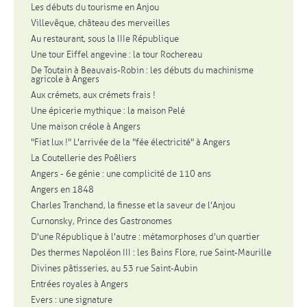
Les débuts du tourisme en Anjou
Villevêque, château des merveilles
Au restaurant, sous la IIIe République
Une tour Eiffel angevine : la tour Rochereau
De Toutain à Beauvais-Robin : les débuts du machinisme
agricole à Angers
Aux crémets, aux crémets frais !
Une épicerie mythique : la maison Pelé
Une maison créole à Angers
"Fiat lux !" L'arrivée de la "fée électricité" à Angers
La Coutellerie des Poêliers
Angers - 6e génie : une complicité de 110 ans
Angers en 1848
Charles Tranchand, la finesse et la saveur de l'Anjou
Curnonsky, Prince des Gastronomes
D'une République à l'autre : métamorphoses d'un quartier
Des thermes Napoléon III : les Bains Flore, rue Saint-Maurille
Divines pâtisseries, au 53 rue Saint-Aubin
Entrées royales à Angers
Evers : une signature