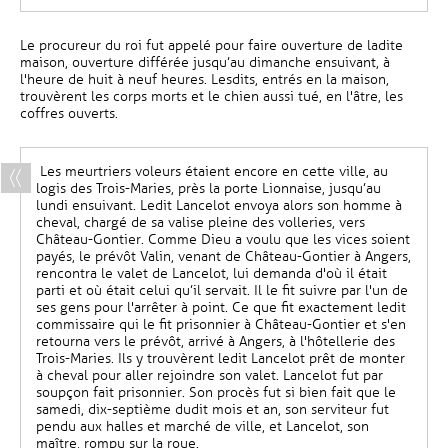
Le procureur du roi fut appelé pour faire ouverture de ladite
maison, ouverture différée jusqu’au dimanche ensuivant, à
l'heure de huit à neuf heures. Lesdits, entrés en la maison,
trouvèrent les corps morts et le chien aussi tué, en l'âtre, les
coffres ouverts.
Les meurtriers voleurs étaient encore en cette ville, au
logis des Trois-Maries, près la porte Lionnaise, jusqu’au
lundi ensuivant. Ledit Lancelot envoya alors son homme à
cheval, chargé de sa valise pleine des volleries, vers
Château-Gontier. Comme Dieu a voulu que les vices soient
payés, le prévôt Valin, venant de Château-Gontier à Angers,
rencontra le valet de Lancelot, lui demanda d'où il était
parti et où était celui qu’il servait. Il le fit suivre par l'un de
ses gens pour l'arrêter à point. Ce que fit exactement ledit
commissaire qui le fit prisonnier à Château-Gontier et s'en
retourna vers le prévôt, arrivé à Angers, à l'hôtellerie des
Trois-Maries. Ils y trouvèrent ledit Lancelot prêt de monter
à cheval pour aller rejoindre son valet. Lancelot fut par
soupçon fait prisonnier. Son procès fut si bien fait que le
samedi, dix-septième dudit mois et an, son serviteur fut
pendu aux halles et marché de ville, et Lancelot, son
maître, rompu sur la roue.