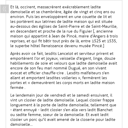
Et là, occirent, massacrèrent exécrablement ladite
damoiselle et sa chambrière, âgée de vingt et cinq ans ou
environ. Puis les enveloppèrent en une couette de lit et
les portèrent aux latrines de ladite maison qui est située
au-dessous des églises de Saint-Pierre et de Saint-Maurille,
en descendant et proche de la rue du Figuier [, ancienne
maison qui appartint à Jean de Pincé, maire d’Angers à trois
reprises, et qui fit bâtir tout près de là, entre 1525 et 1535,
le superbe hôtel Renaissance devenu musée Pincé.]
Après avoir ce fait, lesdits Lancelot et serviteur prirent et
emportèrent l'or et joyaux, vaisselle d'argent, linge, douze
habillements de soie et velours que ladite damoiselle avait
encore de son feu mari nommé Dugué, en son vivant
avocat et officier chauffe-cire . Lesdits malfaiteurs s'en
allant et emportant lesdites volleries », fermèrent les
portes et « demeurèrent les corps morts en ladite maison
fermée .
Le lendemain jour de vendredi et le samedi ensuivant, il
vint un closier de ladite damoiselle. Lequel closier frappa
longuement à la porte de ladite damoiselle, tellement que
- étant ennuyé - ledit closier s'en alla vers ledit Blanchet
ou sadite femme, soeur de la damoiselle. Et avait ledit
closier un porc qu'il avait amené de la closerie pour ladite
damoiselle…