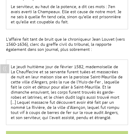
Le serviteur, au haut de la potence, a dit ces mots : J'en
avais averti la Champeaux. Elle est cause de notre mort. Je
ne sais à quelle fin tend cela, sinon qu'elle est prisonnière
et qu'elle est coupable du fait.
L’affaire fait tant de bruit que le chroniqueur Jean Louvet (vers
1560-1636), clerc du greffe civil du tribunal, la rapporte
également dans son journal, plus sobrement :
Le jeudi huitième jour de février 1582, mademoiselle de
La Chauffecire et sa servante furent tuées et massacrées
de nuit en leur maison sise en la paroisse Saint-Maurille de
cette ville d’Angers, près la rue de l’Huis-de-Fer , laquelle
fait le coin et détour pour aller à Saint-Maurille. Et le
dimanche ensuivant, les corps furent trouvés ès garde-
robes et latrines, et le chien dudit logis aussi trouvé mort
[…] Lequel massacre fut découvert avoir été fait par un
nommé La Rivière, de la ville d’Alençon, lequel fut rompu
tout vif à coups de barres de fer sur la roue audit Angers,
et son serviteur, qui l’avait assisté, pendu et étranglé.