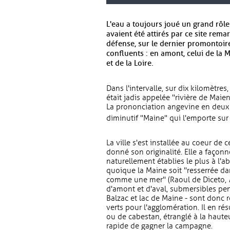
L'eau a toujours joué un grand rôle 
avaient été attirés par ce site rem
défense, sur le dernier promontoire
confluents : en amont, celui de la M
et de la Loire.
Dans l'intervalle, sur dix kilomètres,
était jadis appelée "rivière de Maie
La prononciation angevine en deux sy
diminutif "Maine" qui l'emporte su
La ville s'est installée au coeur de 
donné son originalité. Elle a façon
naturellement établies le plus à l'a
quoique la Maine soit "resserrée dan
comme une mer" (Raoul de Diceto,
d'amont et d'aval, submersibles pen
Balzac et lac de Maine - sont donc 
verts pour l'agglomération. Il en rés
ou de cabestan, étranglé à la hauteur
rapide de gagner la campagne.