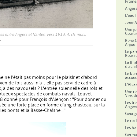
Promes
Angers 
L'eau f
Jean-A
Une jo
Courti
s entre Angers et Nantes, vers 1913. Arch. mun.,
.
René G
Anjou
Le par
Rousse
La Bib
du chif
Le bur
e ne l'était pas moins pour le plaisir et d'abord
accouc
ien de fois aussi n'a-t-elle pas servi de cadre à
L'Alca
, à des navousels ? L'entrée solennelle des rois et
Une re
mptueux spectacles de combats navals. Louvet
Vins d
578 donné pour François d'Alençon : "Pour donner du
Les tr
essée une forte place en forme d'ung chasteau, sur la
Angev
e les ponts et la Basse-Chaisne…"
George
Le roi
Les bat
Germa