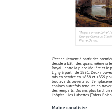
"Angers on the Loire" [si
George Clarkson Stanfi
Pierre David.
C'est seulement à partir des premi
décidé à bâtir des quais, même si l
Royal - entre la place Molière et le 
Ligny à partir de 1831. Deux nouvea
mis en service en 1838 et 1839 pour
boulevards ouverts sur l'emplacemen
chaînes autrefois tendues en trave
des remparts. Dix ans plus tard, un
l'hôpital : les Luisettes (Thiers-Boisn
Maine canalisée