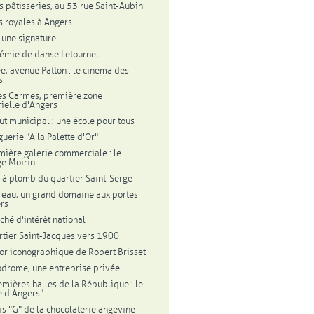
s pâtisseries, au 53 rue Saint-Aubin
s royales à Angers
: une signature
émie de danse Letournel
ee, avenue Patton : le cinema des
s
des Carmes, première zone
rielle d'Angers
tut municipal : une école pour tous
guerie "A la Palette d'Or"
mière galerie commerciale : le
e Moirin
r à plomb du quartier Saint-Serge
reau, un grand domaine aux portes
rs
ché d'intérêt national
rtier Saint-Jacques vers 1900
sor iconographique de Robert Brisset
odrome, une entreprise privée
emières halles de la République : le
e d'Angers"
ois "G" de la chocolaterie angevine