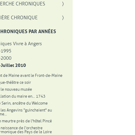
, OUVRE UNE NOUVELLE FENÊTRE
ERCHE CHRONIQUES
IÈRE CHRONIQUE
CHRONIQUES PAR ANNÉES
iques Vivre à Angers
-1995
-2000
Juillet 2010
nt de Maine avant le Front-de-Maine
que-théâtre ce soir
 le nouveau musée
allation du maire en... 1743
é Serin, ancêtre du Welcome
les Angevins "guinchaient" au
e...
 meurtre près de l'hôtel Pincé
 naissance de l'orchestre
rmonique des Pays de la Loire