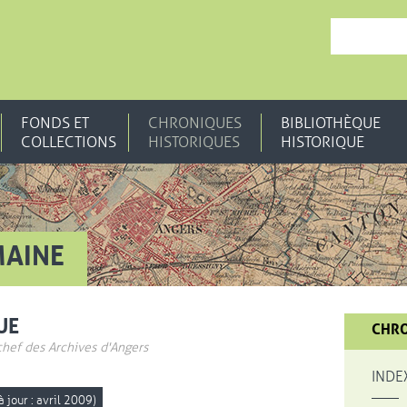
, OUVRE UNE N
FONDS ET
CHRONIQUES
BIBLIOTHÈQUE
COLLECTIONS
HISTORIQUES
HISTORIQUE
MAINE
UE
CHRO
chef des Archives d'Angers
INDE
 jour : avril 2009)