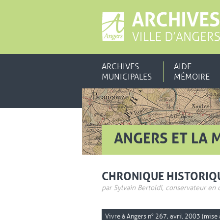
ARCHIVES
AIDE
MUNICIPALES
MÉMOIRE
ANGERS ET LA 
CHRONIQUE HISTORIQ
par Sylvain Bertoldi, conservateur en 
Vivre à Angers n° 267, avril 2003 (mise à