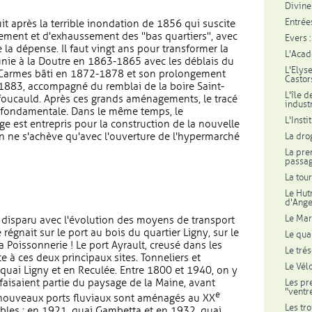
Divine
Entrée
 après la terrible inondation de 1856 qui suscite
ment et d'exhaussement des "bas quartiers", avec
Evers 
de la dépense. Il faut vingt ans pour transformer la
L'Acad
 réunie à la Doutre en 1863-1865 avec les déblais du
L'Elys
 Carmes bâti en 1872-1878 et son prolongement
Castor
1883, accompagné du remblai de la boire Saint-
L'île 
foucauld. Après ces grands aménagements, le tracé
indust
on fondamentale. Dans le même temps, le
L'Insti
ge est entrepris pour la construction de la nouvelle
n ne s'achève qu'avec l'ouverture de l'hypermarché
La dro
La pre
passag
La tou
Le Hut
d'Ange
Le Mar
 a disparu avec l'évolution des moyens de transport
 régnait sur le port au bois du quartier Ligny, sur le
Le qua
 Poissonnerie ! Le port Ayrault, creusé dans les
Le tré
te à ces deux principaux sites. Tonneliers et
Le Vél
 quai Ligny et en Reculée. Entre 1800 et 1940, on y
 faisaient partie du paysage de la Maine, avant
Les pr
"ventr
e
x nouveaux ports fluviaux sont aménagés au XX
Les tr
ibles : en 1921, quai Gambetta et en 1932, quai