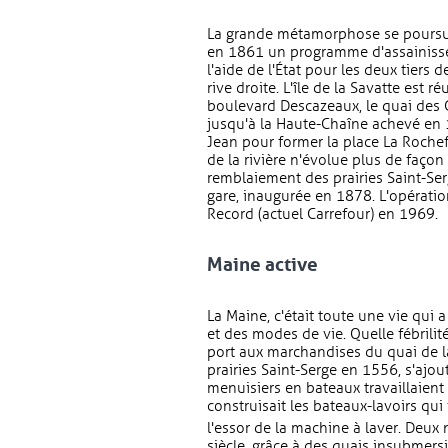
La grande métamorphose se poursuit
en 1861 un programme d'assainisse
l'aide de l'État pour les deux tiers 
rive droite. L'île de la Savatte est
boulevard Descazeaux, le quai des
jusqu'à la Haute-Chaîne achevé en 
Jean pour former la place La Roche
de la rivière n'évolue plus de faç
remblaiement des prairies Saint-Ser
gare, inaugurée en 1878. L'opératio
Record (actuel Carrefour) en 1969.
Maine active
La Maine, c'était toute une vie qui
et des modes de vie. Quelle fébrilité
port aux marchandises du quai de la
prairies Saint-Serge en 1556, s'ajou
menuisiers en bateaux travaillaient
construisait les bateaux-lavoirs qui
l'essor de la machine à laver. Deu
siècle, grâce à des quais insubmers