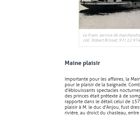
, Ouvre une nouvelle fenêtre
Le Fram, service de marchandise
coll. Robert Brisset, 9 Fi 12 974
Maine plaisir
Importante pour les affaires, la Main
pour le plaisir de la baignade. Comb
d'éblouissants spectacles nocturnes
des princes était prétexte à de so
rapporte dans le détail celui de 1
plaisir à M. le duc d'Anjou, fust dr
rivière, au droict du chasteau, entr