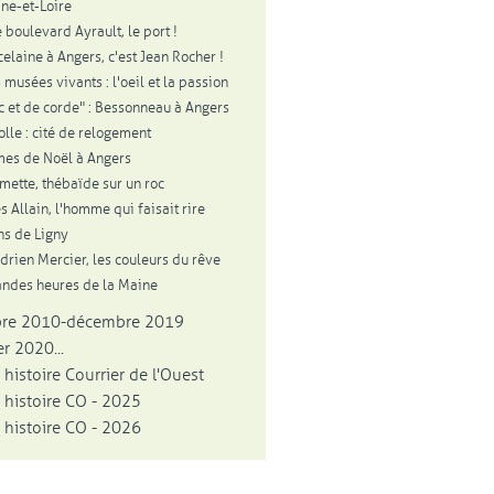
ne-et-Loire
 boulevard Ayrault, le port !
celaine à Angers, c'est Jean Rocher !
 musées vivants : l'oeil et la passion
c et de corde" : Bessonneau à Angers
olle : cité de relogement
es de Noël à Angers
mette, thébaïde sur un roc
s Allain, l'homme qui faisait rire
ns de Ligny
drien Mercier, les couleurs du rêve
andes heures de la Maine
bre 2010-décembre 2019
r 2020...
 histoire Courrier de l'Ouest
 histoire CO - 2025
 histoire CO - 2026