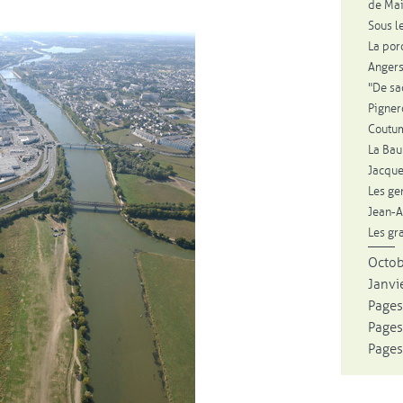
de Mai
Sous le
La por
Angers
"De sa
Pigner
Coutum
La Bau
Jacque
Les ge
Jean-A
Les gr
Octo
Janvie
Pages
Pages
Pages