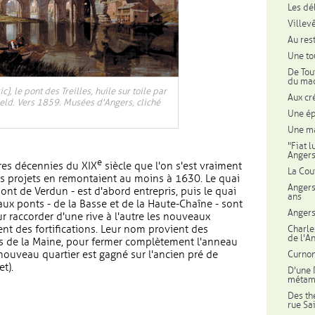
Les dé
Villev
Au res
Une to
De Tou
du mac
c], le pont des Treilles, huile sur toile par
Aux cr
eld. Vers 1859. Musées d'Angers, cliché
Une ép
Une ma
"Fiat l
Anger
e
ères décennies du XIX
siècle que l'on s'est vraiment
La Cou
es projets en remontaient au moins à 1630. Le quai
Angers
pont de Verdun - est d'abord entrepris, puis le quai
ans
ux ponts - de la Basse et de la Haute-Chaîne - sont
Anger
 raccorder d'une rive à l'autre les nouveaux
t des fortifications. Leur nom provient des
Charle
de l'A
rs de la Maine, pour fermer complètement l'anneau
 nouveau quartier est gagné sur l'ancien pré de
Curnon
et).
D'une 
métamo
Des th
rue Sa