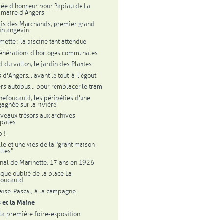
ée d'honneur pour Papiau de La
, maire d'Angers
ais des Marchands, premier grand
in angevin
mette : la piscine tant attendue
énérations d'horloges communales
d du vallon, le jardin des Plantes
 d'Angers... avant le tout-à-l'égout
rs autobus... pour remplacer le tram
hefoucauld, les péripéties d'une
gagnée sur la rivière
veaux trésors aux archives
pales
p !
lle et une vies de la "grant maison
lles"
rnal de Marinette, 17 ans en 1926
sque oublié de la place La
foucauld
aise-Pascal, à la campagne
 et la Maine
la première foire-exposition