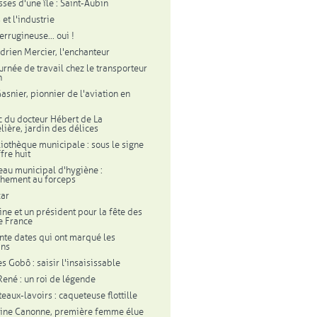
ses d'une île : Saint-Aubin
et l'industrie
errugineuse... oui !
drien Mercier, l'enchanteur
urnée de travail chez le transporteur
n
asnier, pionnier de l'aviation en
c du docteur Hébert de La
lière, jardin des délices
liothèque municipale : sous le signe
fre huit
eau municipal d'hygiène :
hement au forceps
zar
ine et un président pour la fête des
e France
ente dates qui ont marqué les
ins
s Gobô : saisir l'insaisissable
 René : un roi de légende
eaux-lavoirs : caqueteuse flottille
ine Canonne, première femme élue