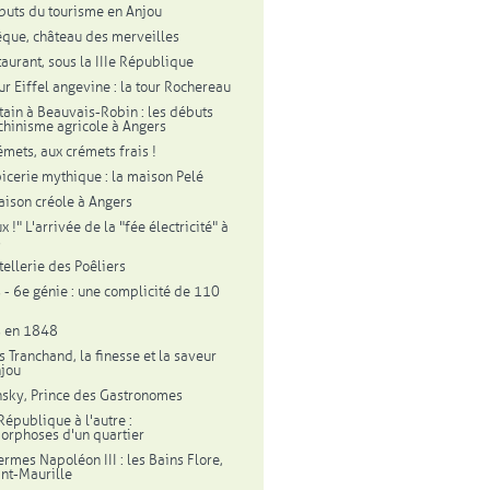
buts du tourisme en Anjou
êque, château des merveilles
taurant, sous la IIIe République
ur Eiffel angevine : la tour Rochereau
tain à Beauvais-Robin : les débuts
hinisme agricole à Angers
émets, aux crémets frais !
icerie mythique : la maison Pelé
ison créole à Angers
ux !" L'arrivée de la "fée électricité" à
s
tellerie des Poêliers
 - 6e génie : une complicité de 110
s en 1848
s Tranchand, la finesse et la saveur
njou
sky, Prince des Gastronomes
République à l'autre :
rphoses d'un quartier
ermes Napoléon III : les Bains Flore,
int-Maurille