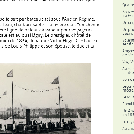
Quatre
Souven
du Fro
e faisait par bateau : sel sous l'Ancien Régime,
Un ori
 tuffeau, charbon, sable... La rivière était "un chemin
Un pro
ière ligne de bateaux à vapeur pour voyageurs
Bazin,
cale est au quai Ligny. Le prestigieux hôtel de
Valent
s-midi de 1834, débarque Victor Hugo. C'est aussi
sensib
ils de Louis-Philippe et son épouse, le duc et la
Angers,
de séc
Vog, V
Au ren
l'Entr
Vernea
Leçon d
Nicola
Le vil
Raoul 
Un Ang
en 18
Le mys
Au chi