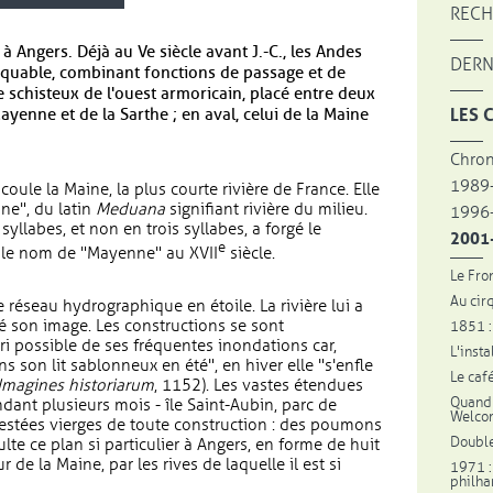
RECH
à Angers. Déjà au Ve siècle avant J.-C., les Andes
DERN
arquable, combinant fonctions de passage et de
 schisteux de l'ouest armoricain, placé entre deux
LES 
ayenne et de la Sarthe ; en aval, celui de la Maine
Chron
1989
 coule la Maine, la plus courte rivière de France. Elle
nne", du latin
Meduana
signifiant rivière du milieu.
1996
llabes, et non en trois syllabes, a forgé le
2001-
e
r le nom de "Mayenne" au XVII
siècle.
Le Fro
Au cir
ce réseau hydrographique en étoile. La rivière lui a
né son image. Les constructions se sont
1851 :
bri possible de ses fréquentes inondations car,
L'inst
s son lit sablonneux en été", en hiver elle "s'enfle
Le caf
Imagines historiarum
, 1152). Les vastes étendues
Quand 
dant plusieurs mois - île Saint-Aubin, parc de
Welcom
restées vierges de toute construction : des poumons
Double
ulte ce plan si particulier à Angers, en forme de huit
 de la Maine, par les rives de laquelle il est si
1971 :
philha