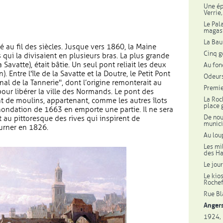
Une ép
Verrie
Le Pal
magas
La Bau
ué au fil des siècles. Jusque vers 1860, la Maine
Cinq g
s qui la divisaient en plusieurs bras. La plus grande
a Savatte), était bâtie. Un seul pont reliait les deux
Au fon
. Entre l'île de la Savatte et la Doutre, le Petit Pont
Odeurs
nal de la Tannerie", dont l’origine remonterait au
Premie
ur libérer la ville des Normands. Le pont des
La Roc
ont de moulins, appartenant, comme les autres îlots
place 
inondation de 1663 en emporte une partie. Il ne sera
De nou
t au pittoresque des rives qui inspirent de
munici
Turner en 1826.
Au lou
Les mi
des Ha
Le jou
Le kio
Roche
Rue Bl
Angers
1924, 