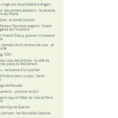
-vingts ans de philatélie à Angers
ir des anciens abattoirs : la pendule
nt-de-Maine
ginal : le comte Gautron
fesseur Tournesol angevin : Ernest
 génie de l'invention
in Huault-Dupuy, graveur virtuose et
le
 berceau de la ceinture de luxe... et
urité
og, VOG !
dez-vous des artistes : le café de
'acte, place du Ralliement
u : naissance d'un quartier
'histoire dans un parc : Saint-
s
lage de Reculée
Lemaire... pionnier du bio
evin reçu à l'hôtel de ville de Paris
56
tère Eça de Queiros
c parisien : les Nouvelles Galeries