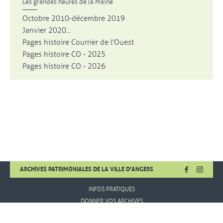
Les grandes heures de la Maine
Octobre 2010-décembre 2019
Janvier 2020...
Pages histoire Courrier de l'Ouest
Pages histoire CO - 2025
Pages histoire CO - 2026
FACEBOOK
, OUVRE UNE
INSTA
, OUVR
ARCHIVES PATRIMONIALES DE LA VILLE D'ANGERS
INFOS PRATIQUES
DONNER VOS ARCHIVES
MENTIONS LÉGALES