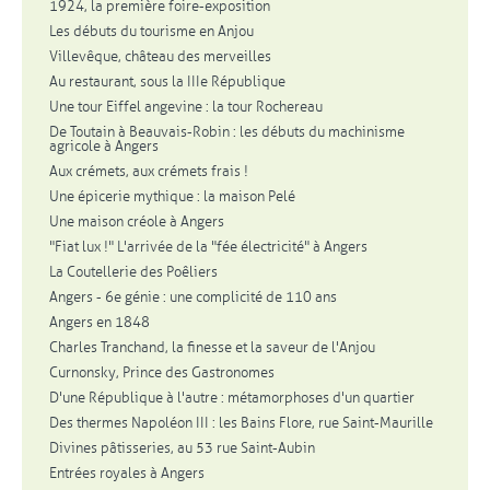
1924, la première foire-exposition
Les débuts du tourisme en Anjou
Villevêque, château des merveilles
Au restaurant, sous la IIIe République
Une tour Eiffel angevine : la tour Rochereau
De Toutain à Beauvais-Robin : les débuts du machinisme
agricole à Angers
Aux crémets, aux crémets frais !
Une épicerie mythique : la maison Pelé
Une maison créole à Angers
"Fiat lux !" L'arrivée de la "fée électricité" à Angers
La Coutellerie des Poêliers
Angers - 6e génie : une complicité de 110 ans
Angers en 1848
Charles Tranchand, la finesse et la saveur de l'Anjou
Curnonsky, Prince des Gastronomes
D'une République à l'autre : métamorphoses d'un quartier
Des thermes Napoléon III : les Bains Flore, rue Saint-Maurille
Divines pâtisseries, au 53 rue Saint-Aubin
Entrées royales à Angers