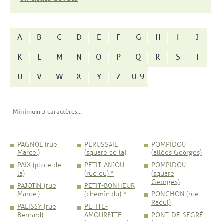
A
B
C
D
E
F
G
H
I
J
K
L
M
N
O
P
Q
R
S
T
U
V
W
X
Y
Z
0-9
PAGNOL (rue
PÉRUSSAIE
POMPIDOU
Marcel)
(square de la)
(allées Georges)
PAIX (place de
PETIT-ANJOU
POMPIDOU
la)
(rue du) *
(square
Georges)
PAJOTIN (rue
PETIT-BONHEUR
Marcel)
(chemin du) *
PONCHON (rue
Raoul)
PALISSY (rue
PETITE-
Bernard)
AMOURETTE
PONT-DE-SEGRÉ