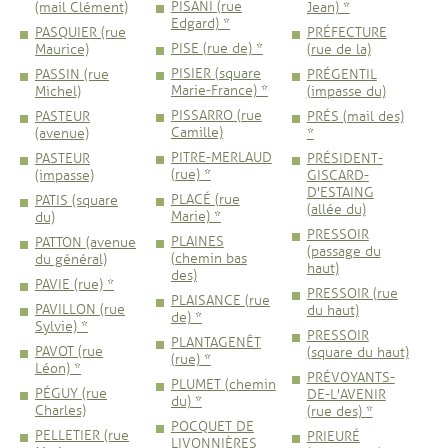
PISANI (rue
(mail Clément)
Jean) *
Edgard) *
PASQUIER (rue
PRÉFECTURE
PISE (rue de) *
Maurice)
(rue de la)
PISIER (square
PASSIN (rue
PRÉGENTIL
Marie-France) *
Michel)
(impasse du)
PISSARRO (rue
PASTEUR
PRÉS (mail des)
Camille)
(avenue)
*
PITRE-MERLAUD
PASTEUR
PRÉSIDENT-
(rue) *
(impasse)
GISCARD-
D'ESTAING
PLACÉ (rue
PATIS (square
(allée du)
Marie) *
du)
PRESSOIR
PLAINES
PATTON (avenue
(passage du
(chemin bas
du général)
haut)
des)
PAVIE (rue) *
PRESSOIR (rue
PLAISANCE (rue
PAVILLON (rue
du haut)
de) *
Sylvie) *
PRESSOIR
PLANTAGENÊT
PAVOT (rue
(square du haut)
(rue) *
Léon) *
PRÉVOYANTS-
PLUMET (chemin
PÉGUY (rue
DE-L'AVENIR
du) *
Charles)
(rue des) *
POCQUET DE
PELLETIER (rue
PRIEURÉ
LIVONNIÈRES