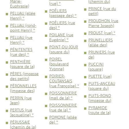
Marie-
(chemin du)
(rue) *
Euphrasie)
PRINCE (rue du
POÊLIERS
PELUAU (allée
petit)
(passage des) *
Henri) *
PROUDHON (rue
POÊLIERS (rue
PELUAU (rond-
Pierre Joseph)
des) *
point Henri) *
PROUST (rue) *
POILANE (rue
PELUAU (rue
Eugénie) *
PRUNELLIERS
Henri) *
(allée des)
POINT-DU-JOUR
PÉNITENTES
(square du)
PRUNIERS (rue
(rue des) *
de)
POIREL
PENTHIÈRE
(boulevard
PUCCINI
(square de la)
Yvonne)
(square)
PÈRES (impasse
POIRIER-
PUETTE (rue)
des petits)
COUTANSAIS
PUITS-ANCEAU
PÉRONNELLES
(rue Françoise) *
(square du)
(impasse des)
POISSONNERIE
PUITS-ROND
PERRIN (rue
(mail de la) *
(impasse du)
Jean)
POISSONNERIE
PYRAMIDE
PERTUS (rue
(rue de la) *
(route de la)
Jacqueline) *
POMONE (allée
PÉRUSSAIE
de) *
(chemin de la)