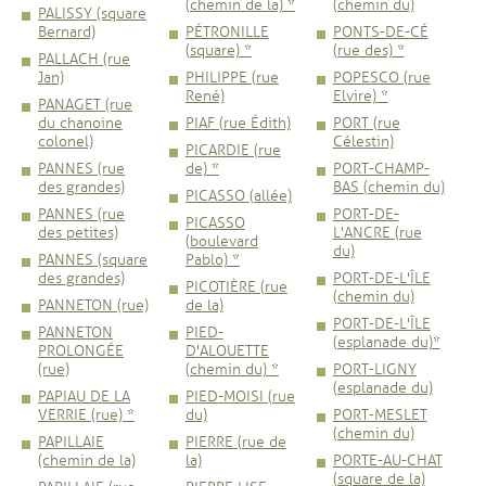
(chemin de la) *
(chemin du)
PALISSY (square
Bernard)
PÉTRONILLE
PONTS-DE-CÉ
(square) *
(rue des) *
PALLACH (rue
Jan)
PHILIPPE (rue
POPESCO (rue
René)
Elvire) *
PANAGET (rue
du chanoine
PIAF (rue Édith)
PORT (rue
colonel)
Célestin)
PICARDIE (rue
PANNES (rue
de) *
PORT-CHAMP-
des grandes)
BAS (chemin du)
PICASSO (allée)
PANNES (rue
PORT-DE-
PICASSO
des petites)
L'ANCRE (rue
(boulevard
du)
PANNES (square
Pablo) *
des grandes)
PORT-DE-L'ÎLE
PICOTIÈRE (rue
(chemin du)
PANNETON (rue)
de la)
PORT-DE-L'ÎLE
PANNETON
PIED-
(esplanade du)*
PROLONGÉE
D'ALOUETTE
(rue)
(chemin du) *
PORT-LIGNY
(esplanade du)
PAPIAU DE LA
PIED-MOISI (rue
VERRIE (rue) *
du)
PORT-MESLET
(chemin du)
PAPILLAIE
PIERRE (rue de
(chemin de la)
la)
PORTE-AU-CHAT
(square de la)