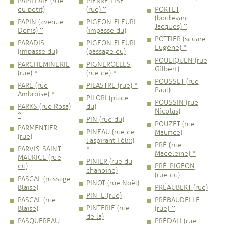
PAPILLAIE (rue
PIERRE LISE
du petit)
(rue) *
PORTET
(boulevard
PAPIN (avenue
PIGEON-FLEURI
Jacques) *
Denis) *
(impasse du)
POTTIER (square
PARADIS
PIGEON-FLEURI
Eugène) *
(impasse du)
(passage du)
POULIQUEN (rue
PARCHEMINERIE
PIGNEROLLES
Gilbert)
(rue) *
(rue de) *
POUSSET (rue
PARÉ (rue
PILASTRE (rue) *
Paul)
Ambroise) *
PILORI (place
POUSSIN (rue
PARKS (rue Rosa)
du)
Nicolas)
*
PIN (rue du)
POUZET (rue
PARMENTIER
PINEAU (rue de
Maurice)
(rue)
l'aspirant Félix)
PRÉ (rue
PARVIS-SAINT-
*
Madeleine) *
MAURICE (rue
PINIER (rue du
du)
PRÉ-PIGEON
chanoine)
(rue du)
PASCAL (passage
PINOT (rue Noël)
Blaise)
PRÉAUBERT (rue)
PINTE (rue)
PASCAL (rue
PRÉBAUDELLE
PINTERIE (rue
Blaise)
(rue) *
de la)
PASQUEREAU
PRÉDALI (rue