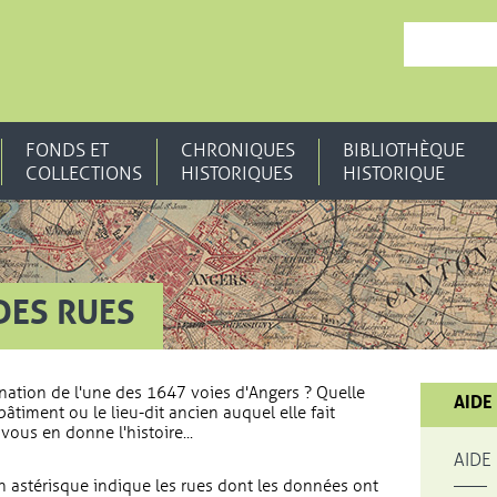
, OUVRE UNE N
FONDS ET
CHRONIQUES
BIBLIOTHÈQUE
COLLECTIONS
HISTORIQUES
HISTORIQUE
DES RUES
nation de l'une des 1647 voies d'Angers ? Quelle
AIDE
bâtiment ou le lieu-dit ancien auquel elle fait
vous en donne l'histoire...
AIDE
 astérisque indique les rues dont les données ont