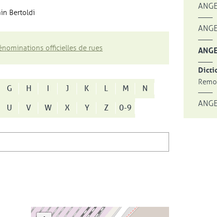
ANGE
in Bertoldi
ANGE
nominations officielles de rues
ANGE
Dicti
Remon
G
H
I
J
K
L
M
N
ANGE
U
V
W
X
Y
Z
0-9