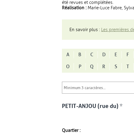
été revues et complétées.
Réalisation :
Marie-Luce Fabre, Sylva
En savoir plus :
Les premières dé
A
B
C
D
E
F
O
P
Q
R
S
T
PETIT-ANJOU (rue du) *
Quartier :