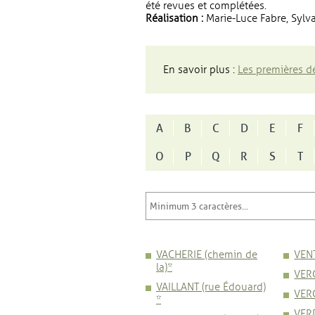
été revues et complétées.
Réalisation :
Marie-Luce Fabre, Sylva
En savoir plus :
Les premières dé
A
B
C
D
E
F
O
P
Q
R
S
T
VACHERIE (chemin de
VENT
la)*
VERC
VAILLANT (rue Édouard)
VER
*
VERD