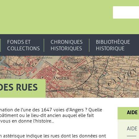
, OUVRE UNE N
FONDS ET
CHRONIQUES
BIBLIOTHÈQUE
COLLECTIONS
HISTORIQUES
HISTORIQUE
DES RUES
nation de l'une des 1647 voies d'Angers ? Quelle
AIDE
bâtiment ou le lieu-dit ancien auquel elle fait
vous en donne l'histoire...
AIDE
 astérisque indique les rues dont les données ont