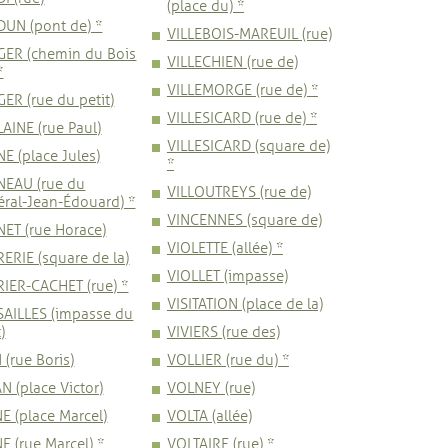
(place du) *
UN (pont de) *
VILLEBOIS-MAREUIL (rue)
GER (chemin du Bois
VILLECHIEN (rue de)
*
VILLEMORGE (rue de) *
ER (rue du petit)
VILLESICARD (rue de) *
AINE (rue Paul)
VILLESICARD (square de)
E (place Jules)
*
NEAU (rue du
VILLOUTREYS (rue de)
ral-Jean-Édouard) *
VINCENNES (square de)
ET (rue Horace)
VIOLETTE (allée) *
ERIE (square de la)
VIOLLET (impasse)
IER-CACHET (rue) *
VISITATION (place de la)
SAILLES (impasse du
)
VIVIERS (rue des)
 (rue Boris)
VOLLIER (rue du) *
N (place Victor)
VOLNEY (rue)
E (place Marcel)
VOLTA (allée)
E (rue Marcel) *
VOLTAIRE (rue) *