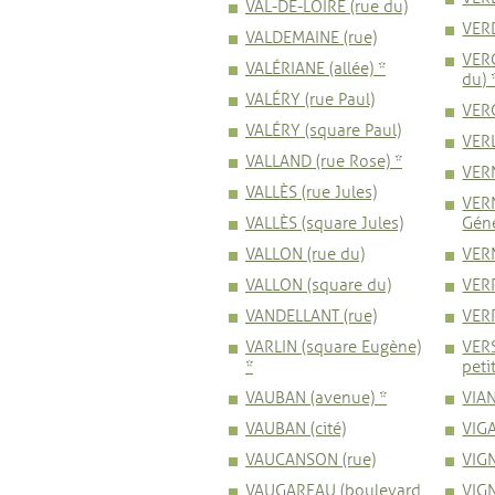
VAL-DE-LOIRE (rue du)
VERD
VALDEMAINE (rue)
VER
VALÉRIANE (allée) *
du) 
VALÉRY (rue Paul)
VERG
VALÉRY (square Paul)
VERL
VALLAND (rue Rose) *
VERN
VALLÈS (rue Jules)
VER
VALLÈS (square Jules)
Géné
VALLON (rue du)
VERN
VALLON (square du)
VERR
VANDELLANT (rue)
VERR
VARLIN (square Eugène)
VER
*
petit
VAUBAN (avenue) *
VIAN
VAUBAN (cité)
VIGA
VAUCANSON (rue)
VIGN
VAUGAREAU (boulevard
VIGN