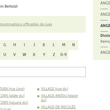
ANGE
in Bertoldi
ANGE
nominations officielles de rues
ANGE
Dicti
Remon
G
H
I
J
K
L
M
N
ANGE
U
V
W
X
Y
Z
0-9
URA (rue Lino)
VILLAGE (rue du)
ORS (allée du)
VILLAGE-ANJOU (place
du)
CORS (square du)
VILLAGE-DE-RECULÉE
I (rue)