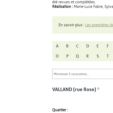
été revues et complétées.
Réalisation :
Marie-Luce Fabre, Sylva
En savoir plus :
Les premières dé
A
B
C
D
E
F
O
P
Q
R
S
T
VALLAND (rue Rose) *
Quartier :