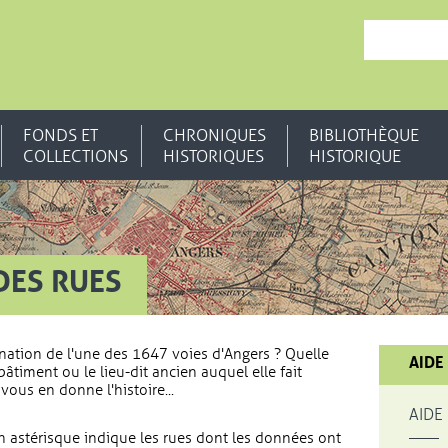
, OUVRE UNE N
FONDS ET
CHRONIQUES
BIBLIOTHÈQUE
COLLECTIONS
HISTORIQUES
HISTORIQUE
DES RUES
nation de l'une des 1647 voies d'Angers ? Quelle
AIDE
bâtiment ou le lieu-dit ancien auquel elle fait
vous en donne l'histoire...
AIDE
 astérisque indique les rues dont les données ont