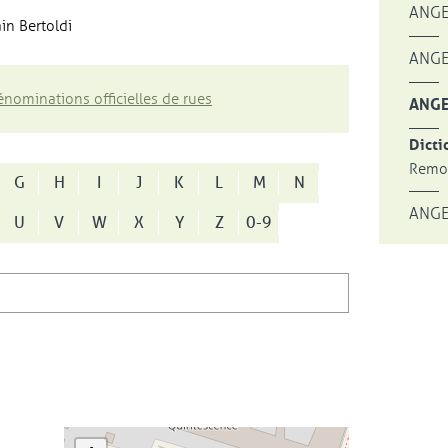
ANGE
in Bertoldi
ANGE
nominations officielles de rues
ANGE
Dicti
Remon
G
H
I
J
K
L
M
N
ANGE
U
V
W
X
Y
Z
0-9