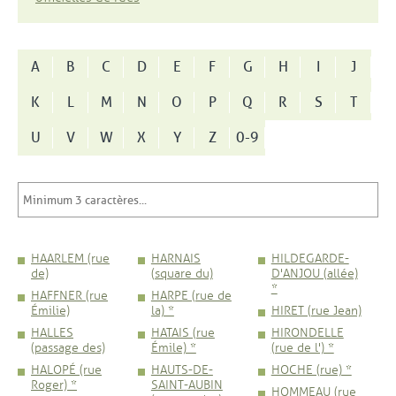
A
B
C
D
E
F
G
H
I
J
K
L
M
N
O
P
Q
R
S
T
U
V
W
X
Y
Z
0-9
HAARLEM (rue
HARNAIS
HILDEGARDE-
de)
(square du)
D'ANJOU (allée)
*
HAFFNER (rue
HARPE (rue de
Émilie)
la) *
HIRET (rue Jean)
HALLES
HATAIS (rue
HIRONDELLE
(passage des)
Émile) *
(rue de l') *
HALOPÉ (rue
HAUTS-DE-
HOCHE (rue) *
Roger) *
SAINT-AUBIN
HOMMEAU (rue