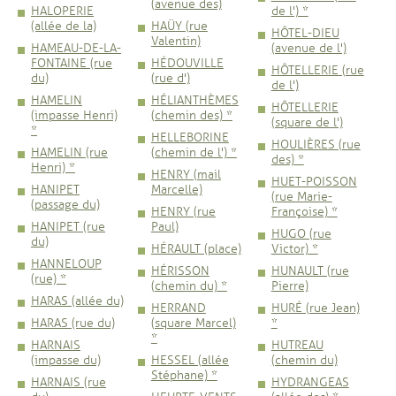
(avenue des)
HALOPERIE
de l') *
(allée de la)
HAÜY (rue
HÔTEL-DIEU
Valentin)
HAMEAU-DE-LA-
(avenue de l')
FONTAINE (rue
HÉDOUVILLE
HÔTELLERIE (rue
du)
(rue d')
de l')
HAMELIN
HÉLIANTHÈMES
HÔTELLERIE
(impasse Henri)
(chemin des) *
(square de l')
*
HELLEBORINE
HOULIÈRES (rue
HAMELIN (rue
(chemin de l') *
des) *
Henri) *
HENRY (mail
HUET-POISSON
HANIPET
Marcelle)
(rue Marie-
(passage du)
HENRY (rue
Françoise) *
HANIPET (rue
Paul)
HUGO (rue
du)
HÉRAULT (place)
Victor) *
HANNELOUP
HÉRISSON
HUNAULT (rue
(rue) *
(chemin du) *
Pierre)
HARAS (allée du)
HERRAND
HURÉ (rue Jean)
HARAS (rue du)
(square Marcel)
*
*
HARNAIS
HUTREAU
(impasse du)
HESSEL (allée
(chemin du)
Stéphane) *
HARNAIS (rue
HYDRANGEAS