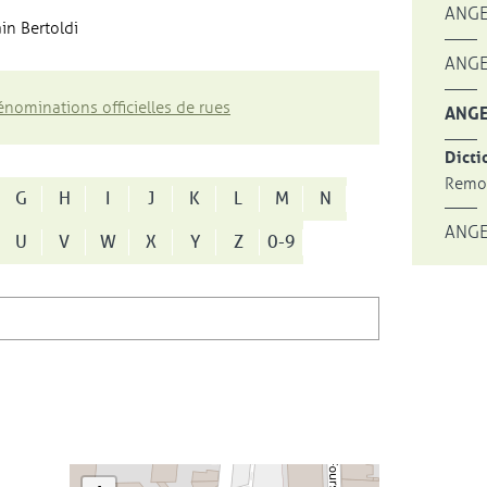
ANGE
in Bertoldi
ANGE
nominations officielles de rues
ANGE
Dicti
Remon
G
H
I
J
K
L
M
N
ANGE
U
V
W
X
Y
Z
0-9