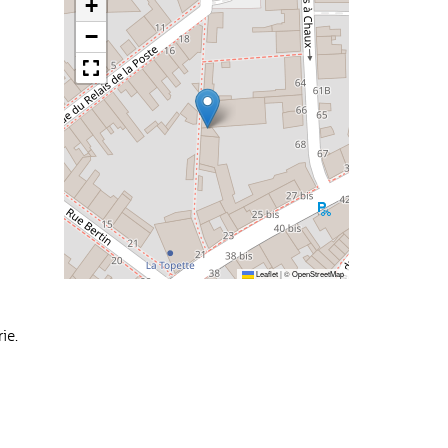
+
−
Leaflet
|
©
OpenStreetMap
ie.