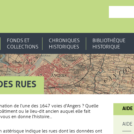
, OUVRE UNE N
FONDS ET
CHRONIQUES
BIBLIOTHÈQUE
COLLECTIONS
HISTORIQUES
HISTORIQUE
DES RUES
nation de l'une des 1647 voies d'Angers ? Quelle
AIDE
bâtiment ou le lieu-dit ancien auquel elle fait
vous en donne l'histoire...
AIDE
 astérisque indique les rues dont les données ont