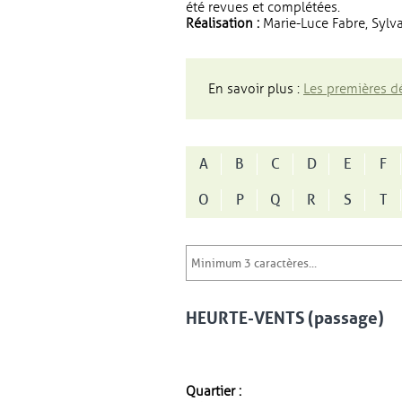
été revues et complétées.
Réalisation :
Marie-Luce Fabre, Sylva
En savoir plus :
Les premières dé
A
B
C
D
E
F
O
P
Q
R
S
T
HEURTE-VENTS (passage)
Quartier :