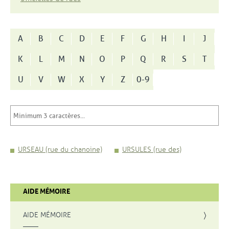
A
B
C
D
E
F
G
H
I
J
K
L
M
N
O
P
Q
R
S
T
U
V
W
X
Y
Z
0-9
URSEAU (rue du chanoine)
URSULES (rue des)
AIDE MÉMOIRE
AIDE MÉMOIRE