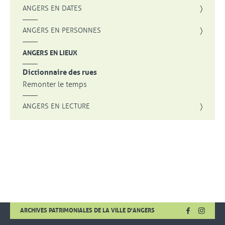
ANGERS EN DATES
ANGERS EN PERSONNES
ANGERS EN LIEUX
Dictionnaire des rues
Remonter le temps
ANGERS EN LECTURE
FACEBOOK
, OUVRE UNE
INSTA
, OUVR
ARCHIVES PATRIMONIALES DE LA VILLE D'ANGERS