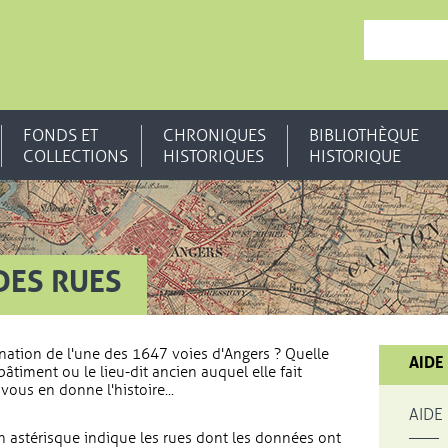
, OUVRE UNE N
FONDS ET
CHRONIQUES
BIBLIOTHÈQUE
COLLECTIONS
HISTORIQUES
HISTORIQUE
DES RUES
nation de l'une des 1647 voies d'Angers ? Quelle
AIDE
bâtiment ou le lieu-dit ancien auquel elle fait
vous en donne l'histoire...
AIDE
 astérisque indique les rues dont les données ont