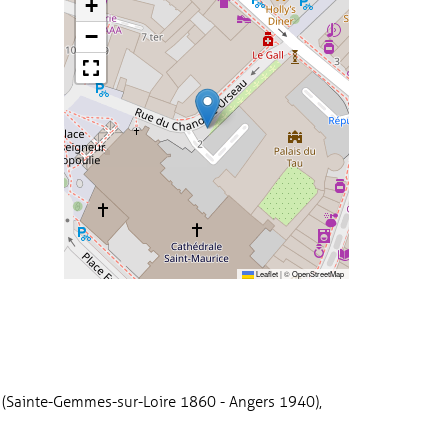
+
−
Leaflet
|
©
OpenStreetMap
(Sainte-Gemmes-sur-Loire 1860 - Angers 1940),