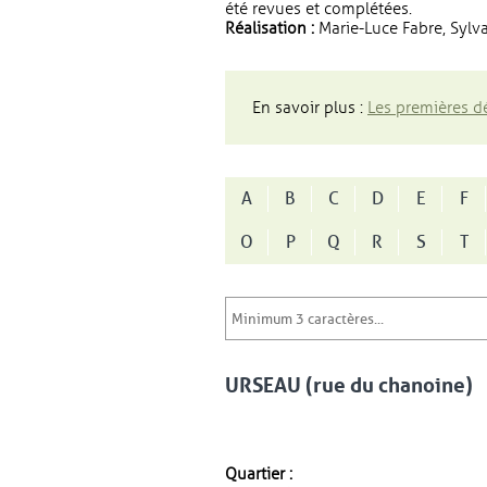
été revues et complétées.
Réalisation :
Marie-Luce Fabre, Sylva
En savoir plus :
Les premières dé
A
B
C
D
E
F
O
P
Q
R
S
T
URSEAU (rue du chanoine)
Quartier :