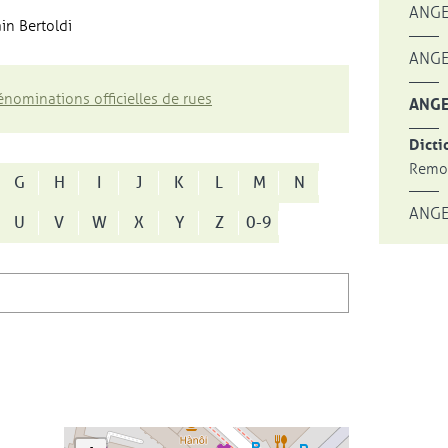
ANGE
in Bertoldi
ANGE
nominations officielles de rues
ANGE
Dicti
Remon
G
H
I
J
K
L
M
N
ANGE
U
V
W
X
Y
Z
0-9