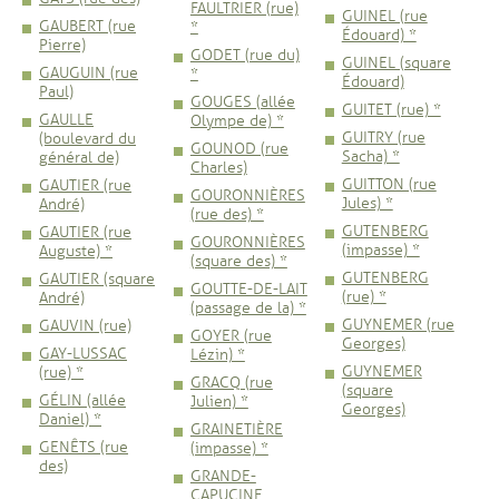
FAULTRIER (rue)
GUINEL (rue
GAUBERT (rue
*
Édouard) *
Pierre)
GODET (rue du)
GUINEL (square
GAUGUIN (rue
*
Édouard)
Paul)
GOUGES (allée
GUITET (rue) *
GAULLE
Olympe de) *
GUITRY (rue
(boulevard du
GOUNOD (rue
Sacha) *
général de)
Charles)
GUITTON (rue
GAUTIER (rue
GOURONNIÈRES
Jules) *
André)
(rue des) *
GUTENBERG
GAUTIER (rue
GOURONNIÈRES
(impasse) *
Auguste) *
(square des) *
GUTENBERG
GAUTIER (square
GOUTTE-DE-LAIT
(rue) *
André)
(passage de la) *
GUYNEMER (rue
GAUVIN (rue)
GOYER (rue
Georges)
GAY-LUSSAC
Lézin) *
GUYNEMER
(rue) *
GRACQ (rue
(square
GÉLIN (allée
Julien) *
Georges)
Daniel) *
GRAINETIÈRE
GENÊTS (rue
(impasse) *
des)
GRANDE-
CAPUCINE