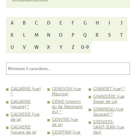
A
B
C
D
E
F
G
H
I
J
K
L
M
N
O
P
Q
R
S
T
U
V
W
X
Y
Z
0-9
GAGARINE (rue)
GENEVOIX (rue
GRANDET (rue) *
*
Maurice)
GRANDIÈRE (rue
GAGARINE
GÉNIE (chemin
Roger de La)
(square) *
du 6e Régiment
GRANNEAU (rue
du) *
GAGNERIE (rue
Jacques) *
de la)
GENVRIE (rue
GRENIERS-
de la)
GAGNERIE
SAINT-JEAN (rue
(square de la)
GEOFFRAY (rue
des)