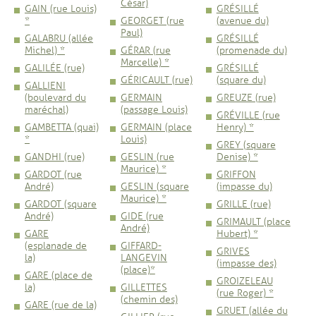
César)
GAIN (rue Louis)
GRÉSILLÉ
*
GEORGET (rue
(avenue du)
Paul)
GALABRU (allée
GRÉSILLÉ
Michel) *
GÉRAR (rue
(promenade du)
Marcelle) *
GALILÉE (rue)
GRÉSILLÉ
GÉRICAULT (rue)
(square du)
GALLIENI
(boulevard du
GERMAIN
GREUZE (rue)
maréchal)
(passage Louis)
GRÉVILLE (rue
GAMBETTA (quai)
GERMAIN (place
Henry) *
*
Louis)
GREY (square
GANDHI (rue)
GESLIN (rue
Denise) *
Maurice) *
GARDOT (rue
GRIFFON
André)
GESLIN (square
(impasse du)
Maurice) *
GARDOT (square
GRILLE (rue)
André)
GIDE (rue
GRIMAULT (place
André)
GARE
Hubert) *
(esplanade de
GIFFARD-
GRIVES
la)
LANGEVIN
(impasse des)
(place)*
GARE (place de
GROIZELEAU
la)
GILLETTES
(rue Roger) *
(chemin des)
GARE (rue de la)
GRUET (allée du