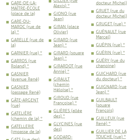
GILLIER (rue
GARE-DE-LA-
docteur Michel)
Alexis) *
MAÎTRE-ÉCOLE
GRUET (rue du
(place de la)
GIONO (rue
docteur Michel)
Jean)
GARE-DU-
GRUGET (rue) *
MAROC (rue de
GIRAN (place
GUÉNAULT (rue
la) *
Olivier)
Marcel)
GARELLE (rue de
GIRARD (rue
GUÉPIN (rue) *
la)
Jean) *
GUÉRIN (rue) *
GARNIER (rue) *
GIRARD (square
Jean) *
GUÉRY (rue du
GARROS (rue
chanoine)
Roland) *
GIRARDOT (rue
Annie) *
GUICHARD (rue
GASNIER
du docteur) *
(avenue René)
GIRAULT
(chemin
GUIGNARD (rue
GASNIER
Héloïse) *
Jean) *
(passage René)
GIROUD (rue
GUILBAULT
GÂTE-ARGENT
Françoise) *
(square
(rue)
François)
GLIÈRES (allée
GATELIÈRE
des) *
GUILLEUX (rue
(chemin de la) *
René) *
GLYCINES (rue
GATELLERIE
des)
GUILLIER DE LA
(impasse de la)
TOUCHE (rue) *
GODARD-
GATS (rue des)