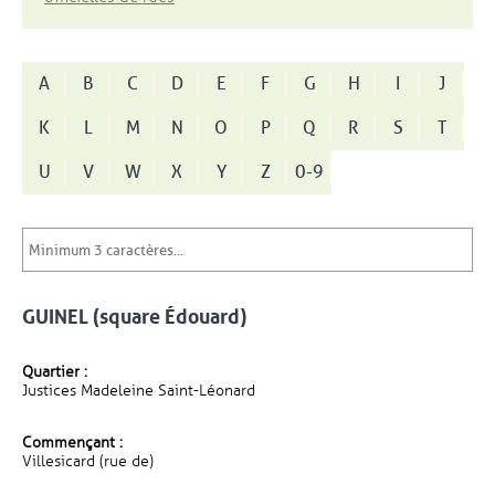
A
B
C
D
E
F
G
H
I
J
K
L
M
N
O
P
Q
R
S
T
U
V
W
X
Y
Z
0-9
GUINEL (square Édouard)
Quartier :
Justices Madeleine Saint-Léonard
Commençant :
Villesicard (rue de)